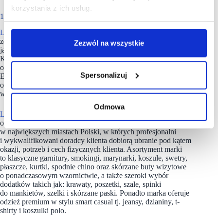
korzystania z ich usług.
18 lat doswiaczenia
LANCERTO
to polska marka założona w 2008 roku. Znana
ze swojego innowacyjnego stylu, komfortowej i wysokiej
Zezwól na wszystkie
jakości odzieży, butów i akcesoriów dla kobiet oraz mężczyzn.
Kolekcje marki powstają z myślą o kobietach
oraz mężczyznach ceniących wygodę i elegancję.
Spersonalizuj
Ekskluzywnie wyselekcjonowane tkaniny, perfekcyjny krój
oraz staranność wykończenia to pewność nienagannego
wizerunku w każdej sytuacji.
Odmowa
LANCERTO
dysponuje sklepem online lancerto.com
oraz ogólnopolską siecią salonów sprzedaży zlokalizowanych
w największych miastach Polski, w których profesjonalni
i wykwalifikowani doradcy klienta dobiorą ubranie pod kątem
okazji, potrzeb i cech fizycznych klienta. Asortyment marki
to klasyczne garnitury, smokingi, marynarki, koszule, swetry,
płaszcze, kurtki, spodnie chino oraz skórzane buty wizytowe
o ponadczasowym wzornictwie, a także szeroki wybór
dodatków takich jak: krawaty, poszetki, szale, spinki
do mankietów, szelki i skórzane paski. Ponadto marka oferuje
odzież premium w stylu smart casual tj. jeansy, dzianiny, t-
shirty i koszulki polo.