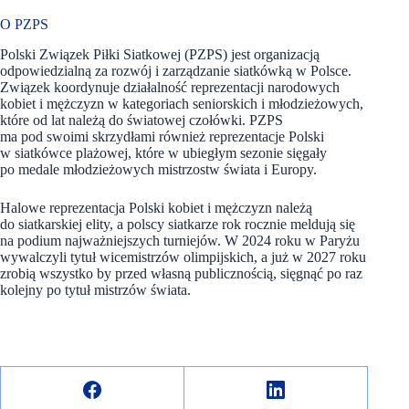
O PZPS
Polski Związek Piłki Siatkowej (PZPS) jest organizacją
odpowiedzialną za rozwój i zarządzanie siatkówką w Polsce.
Związek koordynuje działalność reprezentacji narodowych
kobiet i mężczyzn w kategoriach seniorskich i młodzieżowych,
które od lat należą do światowej czołówki. PZPS
ma pod swoimi skrzydłami również reprezentacje Polski
w siatkówce plażowej, które w ubiegłym sezonie sięgały
po medale młodzieżowych mistrzostw świata i Europy.
Halowe reprezentacja Polski kobiet i mężczyzn należą
do siatkarskiej elity, a polscy siatkarze rok rocznie meldują się
na podium najważniejszych turniejów. W 2024 roku w Paryżu
wywalczyli tytuł wicemistrzów olimpijskich, a już w 2027 roku
zrobią wszystko by przed własną publicznością, sięgnąć po raz
kolejny po tytuł mistrzów świata.