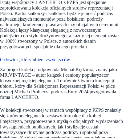
Istotą współpracy LANCERTO z PZPS jest specjalnie
zaprojektowana kolekcja oficjalnych strojów reprezentacji
Polski. Kadra siatkarzy i siatkarek będzie je nosić podczas
najważniejszych momentów poza boiskiem: podróży
na turnieje, konferencji prasowych czy oficjalnych ceremonii.
Kolekcja łączy klasyczną elegancję z nowoczesnym
podejściem do stylu drużynowego, a każdy jej element został
w 100% stworzony w Polsce, z autorskich tkanin
przygotowanych specjalnie dla tego projektu.
Człowiek, który ubiera zwycięzców
Za projekt kolekcji odpowiada Michał Kędziora, znany jako
MR.VINTAGE – autor książek i ceniony popularyzator
klasycznej męskiej elegancji. To również twórca koncepcji
ubioru, który dla Selekcjonera Reprezentacji Polski w piłce
nożnej Michała Probierza podczas Euro 2024 przygotowała
firma LANCERTO.
W kolekcji stworzonej w ramach współpracy z PZPS znalazły
się zarówno eleganckie zestawy formalne dla kobiet
i mężczyzn, przygotowane z myślą o oficjalnych wydarzeniach
i wystąpieniach publicznych, jak i stylizacje casual
towarzyszące drużynie podczas podróży i spotkań poza
boiskiem. Każdy element garderoby został zaprojektowany