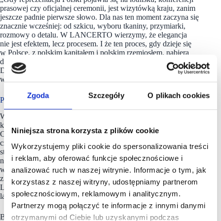
prasowej czy oficjalnej ceremonii, jest wizytówką kraju, zanim
jeszcze padnie pierwsze słowo. Dla nas ten moment zaczyna się
znacznie wcześniej: od szkicu, wyboru tkaniny, przymiarki,
rozmowy o detalu. W LANCERTO wierzymy, że elegancja
nie jest efektem, lecz procesem. I że ten proces, gdy dzieje się
w Polsce, z polskim kapitałem i polskim rzemiosłem, nabiera
dodatkowego znaczenia” – podsumowuje Michał Grochala,
Dyrektor Marki i Komunikacji G8 S.A., spółki będącej
właścicielem LANCERTO.
Zgoda
Szczegóły
O plikach cookies
Poczuj się jak mistrz
Wiosną 2026 roku LANCERTO wprowadzi do sprzedaży
kolekcję stworzoną z inspiracji strojami reprezentacji Polski.
Niniejsza strona korzysta z plików cookie
Choć nie jest to kolekcja szyta na miarę jak dla polskiej kadry,
czerpie z tej samej estetyki i wizji: spójnego, nowoczesnego
Wykorzystujemy pliki cookie do spersonalizowania treści
stylu, który pokazuje, że elegancja i sport nie wykluczają się
i reklam, aby oferować funkcje społecznościowe i
nawzajem. To propozycja dla tych, którzy chcą nosić coś
więcej niż ubranie: kawałek historii, która powstaje razem
analizować ruch w naszej witrynie. Informacje o tym, jak
z polską siatkówką. Kolekcja będzie dostępna w salonach
korzystasz z naszej witryny, udostępniamy partnerom
LANCERTO w całej Polsce oraz w sklepie internetowym
społecznościowym, reklamowym i analitycznym.
lancerto.com.
Partnerzy mogą połączyć te informacje z innymi danymi
Bo reprezentacja zaczyna się wcześniej niż myślimy.
otrzymanymi od Ciebie lub uzyskanymi podczas