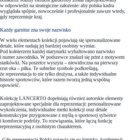
w odpowiedzi na strategiczne założenie: aby polska kadra
wyglądała spójnie, nowocześnie i profesjonalnie zawsze wtedy,
gdy reprezentuje kraj.
Każdy garnitur zna swoje nazwisko
W wielu elementach kolekcji pojawiają się spersonalizowane
detale, które nadają jej bardziej osobisty wymiar.
Pod kołnierzem każdej marynarki wyhaftowano nazwisko
i numer zawodnika. W podszewce znalazł się print z motywem
siatkówki. Na poszetce wyszyta – niewidoczna na pierwszy
rzut oka – piłka. Te subtelne symbole podkreślają,
że reprezentacja to nie tylko drużyna, a także indywidualne
historie sportowców, które razem tworzą jedną wspólną
opowieść.
Kolekcję LANCERTO dopełniają również autorskie elementy
zaprojektowane specjalnie dla reprezentacji: personalizowane
wykończenia, indywidualne metki kolekcji oraz detale
konstrukcyjne przygotowane z myślą o sportowej sylwetce
i komforcie podróży. To rozwiązania, które łączą funkcję
reprezentacyjną z osobistym charakterem.
„Gdy reprezentacja Polski pojawia się na lotnisku, konferencji