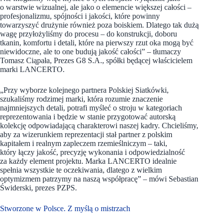
o warstwie wizualnej, ale jako o elemencie większej całości –
profesjonalizmu, spójności i jakości, które powinny
towarzyszyć drużynie również poza boiskiem. Dlatego tak dużą
wagę przyłożyliśmy do procesu – do konstrukcji, doboru
tkanin, komfortu i detali, które na pierwszy rzut oka mogą być
niewidoczne, ale to one budują jakość całości” – tłumaczy
Tomasz Ciąpała, Prezes G8 S.A., spółki będącej właścicielem
marki LANCERTO.
„Przy wyborze kolejnego partnera Polskiej Siatkówki,
szukaliśmy rodzimej marki, która rozumie znaczenie
najmniejszych detali, potrafi myśleć o stroju w kategoriach
reprezentowania i będzie w stanie przygotować autorską
kolekcję odpowiadającą charakterowi naszej kadry. Chcieliśmy,
aby za wizerunkiem reprezentacji stał partner z polskim
kapitałem i realnym zapleczem rzemieślniczym – taki,
który łączy jakość, precyzję wykonania i odpowiedzialność
za każdy element projektu. Marka LANCERTO idealnie
spełnia wszystkie te oczekiwania, dlatego z wielkim
optymizmem patrzymy na naszą współpracę” – mówi Sebastian
Świderski, prezes PZPS.
Stworzone w Polsce. Z myślą o mistrzach