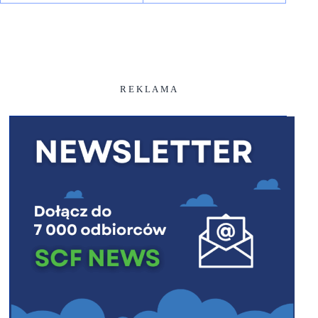
R E K L A M A