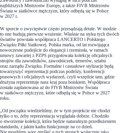
Zawodnicy i zawodniczki wystąpią w nich podczas
najbliższych Mistrzostw Europy, a także FIVB Mistrzostw
Świata w siatkówce mężczyzn, który odbędą się w Polsce
w 2027 r.
W sporcie o zwycięstwie często przesądzają detale. W modzie
to one budują pierwsze wrażenie. Właśnie na styku tych dwóch
światów powstała współpraca LANCERTO i Polskiego
Związku Piłki Siatkowej. Polska marka, od lat rozwijająca
nowoczesne podejście do elegancji i rzemiosła, w ramach
umowy zawartej z PZPS przygotowała kolekcję oficjalnych
strojów dla zawodników, zawodniczek, trenerów, sztabu
oraz zarządu Związku. Formalne i casualowe stylizacje będą
towarzyszyć reprezentacji podczas podróży, konferencji
prasowych i oficjalnych wydarzeń, czyli wszędzie tam, gdzie
drużyna reprezentuje nasz kraj poza boiskiem. Współpraca
została zaplanowana aż do FIVB Mistrzostw Świata
w siatkówce mężczyzn, które odbędą się w Polsce w 2027
roku.
„Od początku wiedzieliśmy, że w tym projekcie nie chodzi
tylko o to, żeby reprezentacja wyglądała dobrze. Chodziło
o stworzenie kolekcji, która będzie naturalnym przedłużeniem
standardu, z jakim kadra funkcjonuje na co dzień.
Nie mogliśmy więc myśleć o tych strojach wyłącznie jako