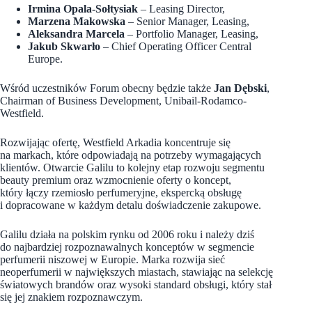
Irmina Opala-Sołtysiak
– Leasing Director,
Marzena Makowska
– Senior Manager, Leasing,
Aleksandra Marcela
– Portfolio Manager, Leasing,
Jakub Skwarło
– Chief Operating Officer Central
Europe.
Wśród uczestników Forum obecny będzie także
Jan Dębski
,
Chairman of Business Development, Unibail-Rodamco-
Westfield.
Rozwijając ofertę, Westfield Arkadia koncentruje się
na markach, które odpowiadają na potrzeby wymagających
klientów. Otwarcie Galilu to kolejny etap rozwoju segmentu
beauty premium oraz wzmocnienie oferty o koncept,
który łączy rzemiosło perfumeryjne, ekspercką obsługę
i dopracowane w każdym detalu doświadczenie zakupowe.
Galilu działa na polskim rynku od 2006 roku i należy dziś
do najbardziej rozpoznawalnych konceptów w segmencie
perfumerii niszowej w Europie. Marka rozwija sieć
neoperfumerii w największych miastach, stawiając na selekcję
światowych brandów oraz wysoki standard obsługi, który stał
się jej znakiem rozpoznawczym.