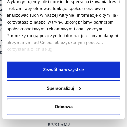
Wykorzystujemy pliki cookie do spersonalizowania treści
nowe możliwości rozwoju w modelu capital‑light, zapewniając
i reklam, aby oferować funkcje społecznościowe i
atrakcyjne zwroty dla akcjonariuszy. Ambicje te wspiera
strategia zrównoważonego rozwoju „Better Places”,
analizować ruch w naszej witrynie. Informacje o tym, jak
która ugruntowała pozycję URW jako lidera branży
korzystasz z naszej witryny, udostępniamy partnerom
nieruchomości oraz jednej ze 100 najbardziej zrównoważonych
społecznościowym, reklamowym i analitycznym.
firm na świecie.
Partnerzy mogą połączyć te informacje z innymi danymi
Akcje
URW
są notowane na giełdzie Euronext Paris (Ticker:
otrzymanymi od Ciebie lub uzyskanymi podczas
URW). Grupa otrzymała rating BBB+ przyznany
korzystania z ich usług.
przez Standard & Poor’s oraz Baa2 według Moody’s.
Zezwól na wszystkie
Spersonalizuj
Odmowa
R E K L A M A