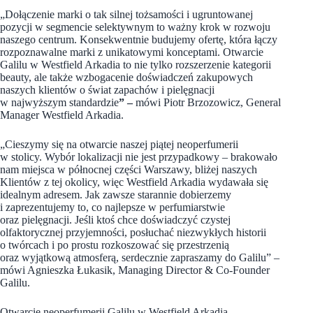
„Dołączenie marki o tak silnej tożsamości i ugruntowanej
pozycji w segmencie selektywnym to ważny krok w rozwoju
naszego centrum. Konsekwentnie budujemy ofertę, która łączy
rozpoznawalne marki z unikatowymi konceptami. Otwarcie
Galilu w Westfield Arkadia to nie tylko rozszerzenie kategorii
beauty, ale także wzbogacenie doświadczeń zakupowych
naszych klientów o świat zapachów i pielęgnacji
w najwyższym standardzie
” –
mówi Piotr Brzozowicz, General
Manager Westfield Arkadia.
„Cieszymy się na otwarcie naszej piątej neoperfumerii
w stolicy. Wybór lokalizacji nie jest przypadkowy – brakowało
nam miejsca w północnej części Warszawy, bliżej naszych
Klientów z tej okolicy, więc Westfield Arkadia wydawała się
idealnym adresem. Jak zawsze starannie dobierzemy
i zaprezentujemy to, co najlepsze w perfumiarstwie
oraz pielęgnacji. Jeśli ktoś chce doświadczyć czystej
olfaktorycznej przyjemności, posłuchać niezwykłych historii
o twórcach i po prostu rozkoszować się przestrzenią
oraz wyjątkową atmosferą, serdecznie zapraszamy do Galilu” –
mówi Agnieszka Łukasik, Managing Director & Co-Founder
Galilu.
Otwarcie neoperfumerii Galilu w Westfield Arkadia