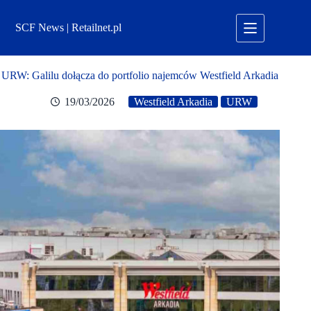
Przejdź
do
SCF News | Retailnet.pl
treści
URW: Galilu dołącza do portfolio najemców Westfield Arkadia
19/03/2026
Westfield Arkadia
URW