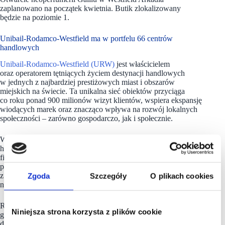
zaplanowano na początek kwietnia. Butik zlokalizowany
będzie na poziomie 1.
Unibail-Rodamco-Westfield ma w portfelu 66 centrów
handlowych
Unibail-Rodamco-Westfield (URW)
jest właścicielem
oraz operatorem tętniących życiem destynacji handlowych
w jednych z najbardziej prestiżowych miast i obszarów
miejskich na świecie. Ta unikalna sieć obiektów przyciąga
co roku ponad 900 milionów wizyt klientów, wspiera ekspansję
wiodących marek oraz znacząco wpływa na rozwój lokalnych
społeczności – zarówno gospodarczo, jak i społecznie.
W jej skład wchodzi 66 należących do URW centrów
handlowych w USA i Europie, stanowiących 88% portfela
firmy, wycenianego na 49 mld euro. 41 z tych obiektów działa
pod flagową marką Westfield. URW współpracuje także
z partnerami, którzy rozwijają destynacje pod marką Westfield
Zgoda
Szczegóły
O plikach cookies
na dynamicznie rosnących, nowych rynkach.
Realizując plan strategiczny „A Platform for Growth”, URW
Niniejsza strona korzysta z plików cookie
generuje organiczny wzrost oparty na rozwijaniu istniejącej
działalności, wykorzystuje siłę marki Westfield oraz tworzy