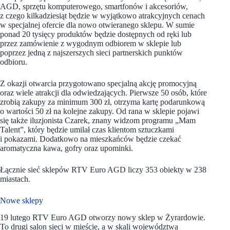
AGD, sprzętu komputerowego, smartfonów i akcesoriów,
z czego kilkadziesiąt będzie w wyjątkowo atrakcyjnych cenach
w specjalnej ofercie dla nowo otwieranego sklepu. W sumie
ponad 20 tysięcy produktów będzie dostępnych od ręki lub
przez zamówienie z wygodnym odbiorem w sklepie lub
poprzez jedną z najszerszych sieci partnerskich punktów
odbioru.
Z okazji otwarcia przygotowano specjalną akcję promocyjną
oraz wiele atrakcji dla odwiedzających. Pierwsze 50 osób, które
zrobią zakupy za minimum 300 zł, otrzyma kartę podarunkową
o wartości 50 zł na kolejne zakupy. Od rana w sklepie pojawi
się także iluzjonista Czarek, znany widzom programu „Mam
Talent”, który będzie umilał czas klientom sztuczkami
i pokazami. Dodatkowo na mieszkańców będzie czekać
aromatyczna kawa, gofry oraz upominki.
Łącznie sieć sklepów RTV Euro AGD liczy 353 obiekty w 238
miastach.
Nowe sklepy
19 lutego RTV Euro AGD otworzy nowy sklep w Żyrardowie.
To drugi salon sieci w mieście, a w skali województwa