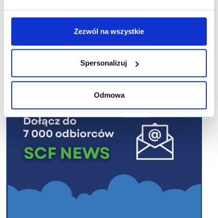
Zezwól na wszystkie
R E K L A M A
Spersonalizuj
Odmowa