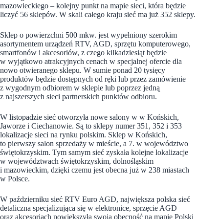
mazowieckiego – kolejny punkt na mapie sieci, która będzie
liczyć 56 sklepów. W skali całego kraju sieć ma już 352 sklepy.
Sklep o powierzchni 500 mkw. jest wypełniony szerokim
asortymentem urządzeń RTV, AGD, sprzętu komputerowego,
smartfonów i akcesoriów, z czego kilkadziesiąt będzie
w wyjątkowo atrakcyjnych cenach w specjalnej ofercie dla
nowo otwieranego sklepu. W sumie ponad 20 tysięcy
produktów będzie dostępnych od ręki lub przez zamówienie
z wygodnym odbiorem w sklepie lub poprzez jedną
z najszerszych sieci partnerskich punktów odbioru.
W listopadzie sieć otworzyła nowe salony w w Końskich,
Jaworze i Ciechanowie. Są to sklepy numer 351, 352 i 353
lokalizacje sieci na rynku polskim. Sklep w Końskich,
to pierwszy salon sprzedaży w mieście, a 7. w województwo
świętokrzyskim. Tym samym sieć zyskała kolejne lokalizacje
w województwach świętokrzyskim, dolnośląskim
i mazowieckim, dzięki czemu jest obecna już w 238 miastach
w Polsce.
W październiku sieć RTV Euro AGD, największa polska sieć
detaliczna specjalizująca się w elektronice, sprzęcie AGD
oraz akcesoriach powiększyła swoją obecność na mapie Polski