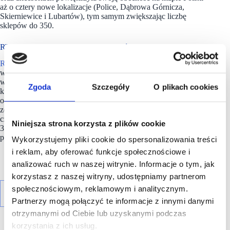
aż o cztery nowe lokalizacje (Police, Dąbrowa Górnicza,
Skierniewice i Lubartów), tym samym zwiększając liczbę
sklepów do 350.
RTV Euro AGD ma ponad 350. sklepów
RTV Euro AGD
jest największą ogólnopolską
wyspecjalizowaną siecią detaliczną oferującą sprzęt audio-
wideo, sprzęt gospodarstwa domowego, laptopy i inny sprzęt
Zgoda
Szczegóły
O plikach cookies
komputerowy, sprzęt telekomunikacyjny, sprzęt fotograficzny
oraz akcesoria. Firma oferuje też wiele usług związanych
ze sprzedażą (dostawy, raty, ubezpieczenia kredytu i sprzętu
czy jego montaż) oraz możliwość zakupu produktów w ponad
Niniejsza strona korzysta z plików cookie
350 salonach sprzedaży w 238 miastach w Polsce, a także
przez telefon lub przez internet za pomocą sklepu
on-line.
Wykorzystujemy pliki cookie do spersonalizowania treści
i reklam, aby oferować funkcje społecznościowe i
analizować ruch w naszej witrynie. Informacje o tym, jak
korzystasz z naszej witryny, udostępniamy partnerom
społecznościowym, reklamowym i analitycznym.
Partnerzy mogą połączyć te informacje z innymi danymi
otrzymanymi od Ciebie lub uzyskanymi podczas
korzystania z ich usług.