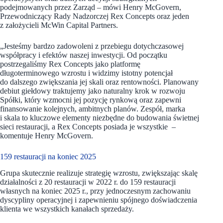
podejmowanych przez Zarząd – mówi Henry McGovern,
Przewodniczący Rady Nadzorczej Rex Concepts oraz jeden
z założycieli McWin Capital Partners.
„Jesteśmy bardzo zadowoleni z przebiegu dotychczasowej
współpracy i efektów naszej inwestycji. Od początku
postrzegaliśmy Rex Concepts jako platformę
długoterminowego wzrostu i widzimy istotny potencjał
do dalszego zwiększania jej skali oraz rentowności. Planowany
debiut giełdowy traktujemy jako naturalny krok w rozwoju
Spółki, który wzmocni jej pozycję rynkową oraz zapewni
finansowanie kolejnych, ambitnych planów. Zespół, marka
i skala to kluczowe elementy niezbędne do budowania świetnej
sieci restauracji, a Rex Concepts posiada je wszystkie –
komentuje Henry McGovern.
159 restauracji na koniec 2025
Grupa skutecznie realizuje strategię wzrostu, zwiększając skalę
działalności z 20 restauracji w 2022 r. do 159 restauracji
własnych na koniec 2025 r., przy jednoczesnym zachowaniu
dyscypliny operacyjnej i zapewnieniu spójnego doświadczenia
klienta we wszystkich kanałach sprzedaży.