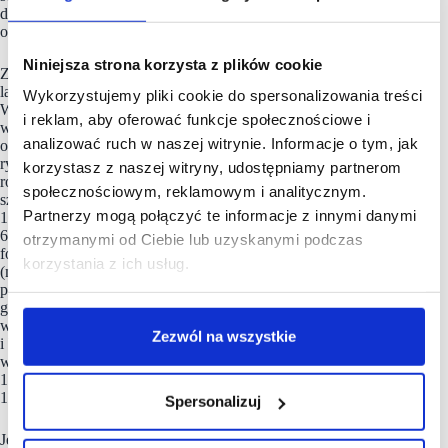
dla całego rynku usług gastronomicznych, a w Czechach
o 8,6% wobec 6,3% dla całego rynku.
Niniejsza strona korzysta z plików cookie
Zgodnie z analizą Euromonitor International, w najbliższych
latach segment QSR na rynkach Europy Środkowo-
Wykorzystujemy pliki cookie do spersonalizowania treści
Wschodniej będzie charakteryzować się wysoką dynamiką
i reklam, aby oferować funkcje społecznościowe i
wzrostu. W okresie 2024-2029 przewiduje się, że w Polsce
analizować ruch w naszej witrynie. Informacje o tym, jak
oraz Rumunii średnioroczne tempo wzrostu (CAGR) wartości
rynku QSR wyniesie około 12-13%, a w Czechach około 5%
korzystasz z naszej witryny, udostępniamy partnerom
rocznie. Prognozuje się, że łączna wartość segmentu restauracji
społecznościowym, reklamowym i analitycznym.
szybkiej obsługi na tych trzech rynkach będzie rosła w tempie
Partnerzy mogą połączyć te informacje z innymi danymi
10,4% średniorocznie (CAGR) w porównaniu do dynamiki
6,7% CAGR całego rynku usług gastronomicznych (ang.
otrzymanymi od Ciebie lub uzyskanymi podczas
foodservice). Dla porównania, na rynkach Europy Zachodniej
korzystania z ich usług.
(m.in. Niemcy, Francja, Wielka Brytania, Włochy, Hiszpania)
przewidywane tempo wzrostu tej części rynku
gastronomicznego wynosi zaledwie 2-3% rocznie. Szczególnie
wysoką dynamikę mają utrzymać segmenty kurczaków
Zezwól na wszystkie
i burgerów – w latach 2024-2029 przewidywany średnioroczny
wzrost w tych obszarach rynku wynosi odpowiednio: w Polsce
13,7% i 15,8%, w Rumunii 17,7% i 8,9%, a w Czechach
11,8% i 3,8%.
Spersonalizuj
Jednym z czynników wspierających rynek restauracji szybkiej