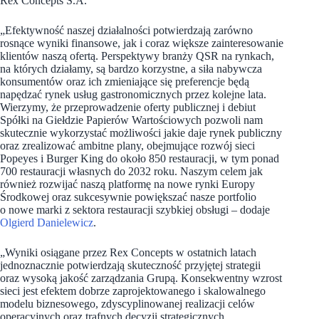
Rex Concepts S.A.
„Efektywność naszej działalności potwierdzają zarówno
rosnące wyniki finansowe, jak i coraz większe zainteresowanie
klientów naszą ofertą. Perspektywy branży QSR na rynkach,
na których działamy, są bardzo korzystne, a siła nabywcza
konsumentów oraz ich zmieniające się preferencje będą
napędzać rynek usług gastronomicznych przez kolejne lata.
Wierzymy, że przeprowadzenie oferty publicznej i debiut
Spółki na Giełdzie Papierów Wartościowych pozwoli nam
skutecznie wykorzystać możliwości jakie daje rynek publiczny
oraz zrealizować ambitne plany, obejmujące rozwój sieci
Popeyes i Burger King do około 850 restauracji, w tym ponad
700 restauracji własnych do 2032 roku. Naszym celem jak
również rozwijać naszą platformę na nowe rynki Europy
Środkowej oraz sukcesywnie powiększać nasze portfolio
o nowe marki z sektora restauracji szybkiej obsługi – dodaje
Olgierd Danielewicz
.
„Wyniki osiągane przez Rex Concepts w ostatnich latach
jednoznacznie potwierdzają skuteczność przyjętej strategii
oraz wysoką jakość zarządzania Grupą. Konsekwentny wzrost
sieci jest efektem dobrze zaprojektowanego i skalowalnego
modelu biznesowego, zdyscyplinowanej realizacji celów
operacyjnych oraz trafnych decyzji strategicznych