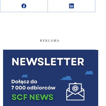
R E K L A M A