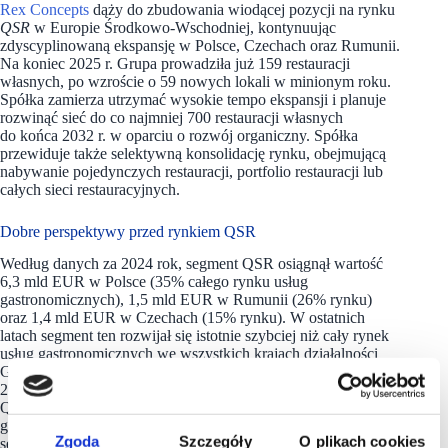
Rex Concepts
dąży do zbudowania wiodącej pozycji na rynku
QSR
w Europie Środkowo-Wschodniej, kontynuując
zdyscyplinowaną ekspansję w Polsce, Czechach oraz Rumunii.
Na koniec 2025 r. Grupa prowadziła już 159 restauracji
własnych, po wzroście o 59 nowych lokali w minionym roku.
Spółka zamierza utrzymać wysokie tempo ekspansji i planuje
rozwinąć sieć do co najmniej 700 restauracji własnych
do końca 2032 r. w oparciu o rozwój organiczny. Spółka
przewiduje także selektywną konsolidację rynku, obejmującą
nabywanie pojedynczych restauracji, portfolio restauracji lub
całych sieci restauracyjnych.
Dobre perspektywy przed rynkiem QSR
Według danych za 2024 rok, segment QSR osiągnął wartość
6,3 mld EUR w Polsce (35% całego rynku usług
gastronomicznych), 1,5 mld EUR w Rumunii (26% rynku)
oraz 1,4 mld EUR w Czechach (15% rynku). W ostatnich
latach segment ten rozwijał się istotnie szybciej niż cały rynek
usług gastronomicznych we wszystkich krajach działalności
Grupy. Według danych Euromonitor International, w okresie
2019-2024 średnioroczne tempo wzrostu wartości segmentu
QSR wyniosło w Polsce 13,7%, podczas gdy cały rynek usług
gastronomicznych rósł w tempie 10,8% rocznie. W Rumunii
Zgoda
Szczegóły
O plikach cookies
segment ten rósł w średniorocznym tempie 11,5% wobec 3,3%