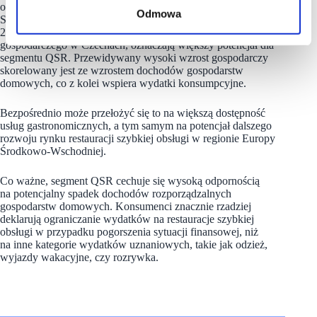
obsługi są także pozytywne trendy makroekonomiczne.
Odmowa
Systematyczny wzrost PKB w Polsce i Rumunii w latach 2019-
2024, a także prognozowane przyspieszenie tempa wzrostu
gospodarczego w Czechach, oznaczają większy potencjał dla
segmentu QSR. Przewidywany wysoki wzrost gospodarczy
skorelowany jest ze wzrostem dochodów gospodarstw
domowych, co z kolei wspiera wydatki konsumpcyjne.
Bezpośrednio może przełożyć się to na większą dostępność
usług gastronomicznych, a tym samym na potencjał dalszego
rozwoju rynku restauracji szybkiej obsługi w regionie Europy
Środkowo-Wschodniej.
Co ważne, segment QSR cechuje się wysoką odpornością
na potencjalny spadek dochodów rozporządzalnych
gospodarstw domowych. Konsumenci znacznie rzadziej
deklarują ograniczanie wydatków na restauracje szybkiej
obsługi w przypadku pogorszenia sytuacji finansowej, niż
na inne kategorie wydatków uznaniowych, takie jak odzież,
wyjazdy wakacyjne, czy rozrywka.