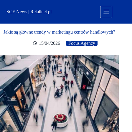
Przejdź
do
SCF News | Retailnet.pl
treści
Jakie są główne trendy w marketingu centrów handlowych?
15/04/2026
Focus Agency