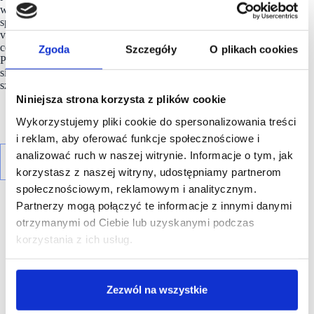
w odpowiedzi na wrażliwość cenową konsumenta
spodziewamy się również dalszego rozwoju konceptów typu
value, które są zainteresowane nie tylko parkami, ale również
centrami handlowymi, co może przynieść obustronne korzyści.
Zgoda
Szczegóły
O plikach cookies
Popularni wśród klientów value retailers są bardzo często
silnymi generatorami ruchu” – zauważa Anna Wysocka,
szefowa działu handlowego w
CBRE
.
Niniejsza strona korzysta z plików cookie
Wykorzystujemy pliki cookie do spersonalizowania treści
i reklam, aby oferować funkcje społecznościowe i
analizować ruch w naszej witrynie. Informacje o tym, jak
korzystasz z naszej witryny, udostępniamy partnerom
społecznościowym, reklamowym i analitycznym.
Partnerzy mogą połączyć te informacje z innymi danymi
otrzymanymi od Ciebie lub uzyskanymi podczas
R E K L A M A
korzystania z ich usług.
Zezwól na wszystkie