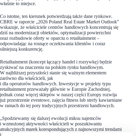
właśnie to miejsce.
Co istotne, ten kierunek potwierdzają także dane rynkowe.
CBRE w raporcie „2026 Poland Real Estate Market Outlook”
wskazuje, że właściciele centrów handlowych koncentrują się
dziś na modernizacji obiektów, optymalizacji powierzchni
oraz rozbudowie oferty w oparciu o retailtainment –
odpowiadając na rosnące oczekiwania klientów i coraz
silniejszą konkurencję.
Retailtainment (koncept łączący handel i rozrywkę) będzie
zyskiwać na znaczeniu na polskim rynku handlowym.
W najbliższej przyszłości stanie się ważnym elementem
zarówno dla właścicieli, jak
i dla operatorów handlowych. Inwestycje w projekty typu
retailtainment przeważały głównie w Europie Zachodniej,
jednak coraz więcej sklepów w naszej części Europy rozwija
już przestrzenie eventowe, zajęcia fitness lub strefy kawiarniane
w ramach do tej pory tradycyjnych przestrzeni handlowych.
„Spodziewamy się dalszej ewolucji miksu najemców
i wzmożonej aktywności właścicieli w poszukiwaniu
atrakcyjnych marek korespondujących z najnowszymi trendami
i zmianami zwyczajów zakupowych klientów. Natomiast