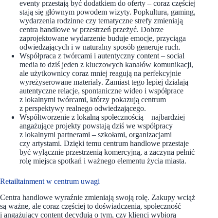
eventy przestają być dodatkiem do oferty – coraz częściej
stają się głównym powodem wizyty. Popkultura, gaming,
wydarzenia rodzinne czy tematyczne strefy zmieniają
centra handlowe w przestrzeń przeżyć. Dobrze
zaprojektowane wydarzenie buduje emocje, przyciąga
odwiedzających i w naturalny sposób generuje ruch.
Współpraca z twórcami i autentyczny content – social
media to dziś jeden z kluczowych kanałów komunikacji,
ale użytkownicy coraz mniej reagują na perfekcyjnie
wyreżyserowane materiały. Zamiast tego lepiej działają
autentyczne relacje, spontaniczne wideo i współprace
z lokalnymi twórcami, którzy pokazują centrum
z perspektywy realnego odwiedzającego.
Współtworzenie z lokalną społecznością – najbardziej
angażujące projekty powstają dziś we współpracy
z lokalnymi partnerami – szkołami, organizacjami
czy artystami. Dzięki temu centrum handlowe przestaje
być wyłącznie przestrzenią komercyjną, a zaczyna pełnić
rolę miejsca spotkań i ważnego elementu życia miasta.
Retailtainment w centrum uwagi
Centra handlowe wyraźnie zmieniają swoją rolę. Zakupy wciąż
są ważne, ale coraz częściej to doświadczenia, społeczność
i angażujący content decydują o tym, czy klienci wybiorą