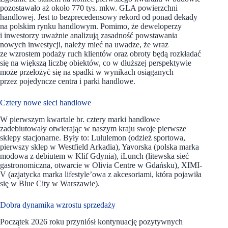
pozostawało aż około 770 tys. mkw. GLA powierzchni
handlowej. Jest to bezprecedensowy rekord od ponad dekady
na polskim rynku handlowym. Pomimo, że deweloperzy
i inwestorzy uważnie analizują zasadność powstawania
nowych inwestycji, należy mieć na uwadze, że wraz
ze wzrostem podaży ruch klientów oraz obroty będą rozkładać
się na większą liczbę obiektów, co w dłuższej perspektywie
może przełożyć się na spadki w wynikach osiąganych
przez pojedyncze centra i parki handlowe.
Cztery nowe sieci handlowe
W pierwszym kwartale br. cztery marki handlowe
zadebiutowały otwierając w naszym kraju swoje pierwsze
sklepy stacjonarne. Były to: Lululemon (odzież sportowa,
pierwszy sklep w Westfield Arkadia), Yavorska (polska marka
modowa z debiutem w Klif Gdynia), iLunch (litewska sieć
gastronomiczna, otwarcie w Olivia Centre w Gdańsku), XIMI-
V (azjatycka marka lifestyle’owa z akcesoriami, która pojawiła
się w Blue City w Warszawie).
Dobra dynamika wzrostu sprzedaży
Początek 2026 roku przyniósł kontynuację pozytywnych