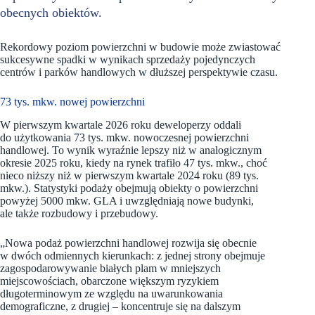
obecnych obiektów.
Rekordowy poziom powierzchni w budowie może zwiastować
sukcesywne spadki w wynikach sprzedaży pojedynczych
centrów i parków handlowych w dłuższej perspektywie czasu.
73 tys. mkw. nowej powierzchni
W pierwszym kwartale 2026 roku deweloperzy oddali
do użytkowania 73 tys. mkw. nowoczesnej powierzchni
handlowej. To wynik wyraźnie lepszy niż w analogicznym
okresie 2025 roku, kiedy na rynek trafiło 47 tys. mkw., choć
nieco niższy niż w pierwszym kwartale 2024 roku (89 tys.
mkw.). Statystyki podaży obejmują obiekty o powierzchni
powyżej 5000 mkw. GLA i uwzględniają nowe budynki,
ale także rozbudowy i przebudowy.
„Nowa podaż powierzchni handlowej rozwija się obecnie
w dwóch odmiennych kierunkach: z jednej strony obejmuje
zagospodarowywanie białych plam w mniejszych
miejscowościach, obarczone większym ryzykiem
długoterminowym ze względu na uwarunkowania
demograficzne, z drugiej – koncentruje się na dalszym