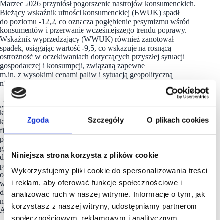
Marzec 2026 przyniósł pogorszenie nastrojów konsumenckich.
Bieżący wskaźnik ufności konsumenckiej (BWUK) spadł
do poziomu -12,2, co oznacza pogłębienie pesymizmu wśród
konsumentów i przerwanie wcześniejszego trendu poprawy.
Wskaźnik wyprzedzający (WWUK) również zanotował
spadek, osiągając wartość -9,5, co wskazuje na rosnącą
ostrożność w oczekiwaniach dotyczących przyszłej sytuacji
gospodarczej i konsumpcji, związaną zapewne
m.in. z wysokimi cenami paliw i sytuacją geopolityczną
niesprzyjającą planowaniu większych wydatków.
„Dane GUS pokazują, że fundamenty nastrojów
konsumenckich są coraz bardziej zróżnicowane. W marcu
Zgoda
Szczegóły
O plikach cookies
konsumenci pozytywnie oceniali swoją bieżącą sytuację
finansową, której wskaźnik osiągnął wartość +31,7. Również
przewidywania dotyczące przyszłej sytuacji finansowej
gospodarstwa domowego (+14,0) oraz skłonność
Niniejsza strona korzysta z plików cookie
do oszczędzania (+13,5) pozostały na relatywnie wysokim
poziomie. Jednocześnie jednak respondenci negatywnie
Wykorzystujemy pliki cookie do spersonalizowania treści
oceniali zmiany ogólnej sytuacji ekonomicznej kraju – zarówno
i reklam, aby oferować funkcje społecznościowe i
w ujęciu bieżącym (-22,4), jak i przyszłym (-24,1). Wskaźnik
dotyczący planowania większych zakupów utrzymał się
analizować ruch w naszej witrynie. Informacje o tym, jak
na niskim poziomie (-26,9)” – dodaje Ewelina Staruch, Senior
korzystasz z naszej witryny, udostępniamy partnerom
Analyst, Cushman & Wakefield.
społecznościowym, reklamowym i analitycznym.