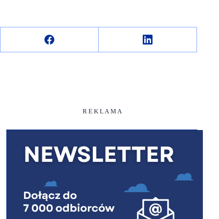
R E K L A M A