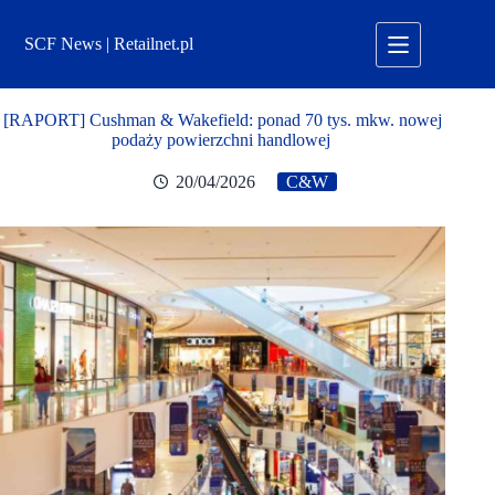
Przejdź
do
SCF News | Retailnet.pl
treści
[RAPORT] Cushman & Wakefield: ponad 70 tys. mkw. nowej
podaży powierzchni handlowej
20/04/2026
C&W