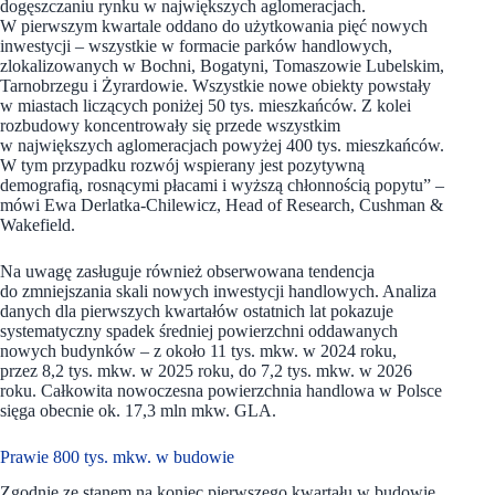
dogęszczaniu rynku w największych aglomeracjach.
W pierwszym kwartale oddano do użytkowania pięć nowych
inwestycji – wszystkie w formacie parków handlowych,
zlokalizowanych w Bochni, Bogatyni, Tomaszowie Lubelskim,
Tarnobrzegu i Żyrardowie. Wszystkie nowe obiekty powstały
w miastach liczących poniżej 50 tys. mieszkańców. Z kolei
rozbudowy koncentrowały się przede wszystkim
w największych aglomeracjach powyżej 400 tys. mieszkańców.
W tym przypadku rozwój wspierany jest pozytywną
demografią, rosnącymi płacami i wyższą chłonnością popytu” –
mówi Ewa Derlatka-Chilewicz, Head of Research, Cushman &
Wakefield.
Na uwagę zasługuje również obserwowana tendencja
do zmniejszania skali nowych inwestycji handlowych. Analiza
danych dla pierwszych kwartałów ostatnich lat pokazuje
systematyczny spadek średniej powierzchni oddawanych
nowych budynków – z około 11 tys. mkw. w 2024 roku,
przez 8,2 tys. mkw. w 2025 roku, do 7,2 tys. mkw. w 2026
roku. Całkowita nowoczesna powierzchnia handlowa w Polsce
sięga obecnie ok. 17,3 mln mkw. GLA.
Prawie 800 tys. mkw. w budowie
Zgodnie ze stanem na koniec pierwszego kwartału w budowie