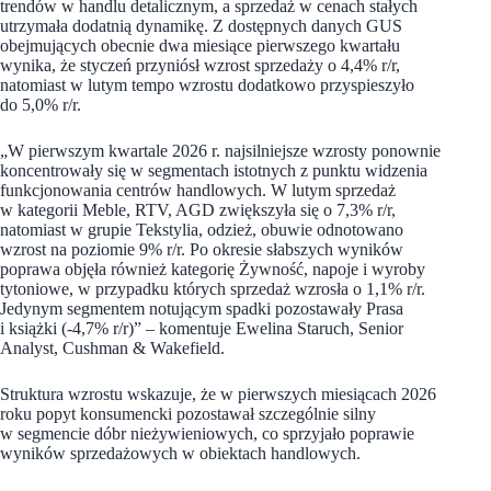
trendów w handlu detalicznym, a sprzedaż w cenach stałych
utrzymała dodatnią dynamikę. Z dostępnych danych GUS
obejmujących obecnie dwa miesiące pierwszego kwartału
wynika, że styczeń przyniósł wzrost sprzedaży o 4,4% r/r,
natomiast w lutym tempo wzrostu dodatkowo przyspieszyło
do 5,0% r/r.
„W pierwszym kwartale 2026 r. najsilniejsze wzrosty ponownie
koncentrowały się w segmentach istotnych z punktu widzenia
funkcjonowania centrów handlowych. W lutym sprzedaż
w kategorii Meble, RTV, AGD zwiększyła się o 7,3% r/r,
natomiast w grupie Tekstylia, odzież, obuwie odnotowano
wzrost na poziomie 9% r/r. Po okresie słabszych wyników
poprawa objęła również kategorię Żywność, napoje i wyroby
tytoniowe, w przypadku których sprzedaż wzrosła o 1,1% r/r.
Jedynym segmentem notującym spadki pozostawały Prasa
i książki (-4,7% r/r)” – komentuje Ewelina Staruch, Senior
Analyst, Cushman & Wakefield.
Struktura wzrostu wskazuje, że w pierwszych miesiącach 2026
roku popyt konsumencki pozostawał szczególnie silny
w segmencie dóbr nieżywieniowych, co sprzyjało poprawie
wyników sprzedażowych w obiektach handlowych.