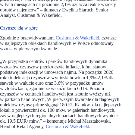
w tych miesiącach na poziomie 2,1% oznacza realne wzrosty
obrotów najemców” – tłumaczy Ewelina Staruch, Senior
Analyst, Cushman & Wakefield.
Czynsze idą w górę
Zgodnie z przewidywaniami
Cushman & Wakefield
, czynsze
w najlepszych obiektach handlowych w Polsce odnotowały
wzrost w pierwszym kwartale.
„W przypadku centrów i parków handlowych dynamika
wzrostów czynszów przekroczyła inflację, która stanowi
podstawę indeksacji w umowach najmu. Na początku 2026
roku indeksacja czynszów wyniosła bowiem 1,9%-2,1% dla
stawek w walucie euro oraz 3,6% w przypadku umów
w złotówkach, zgodnie ze wskaźnikiem GUS. Poziom
czynszów w centrach handlowych jest istotnie wyższy niż
w parkach handlowych. W pierwszym kwartale dla flagowych
obiektów czynsz prime sięgnął 180 EUR/ mkw. dla najlepszych
lokali o powierzchni ok. 100 mkw. w galeriach handlowych,
zaś w najlepszych regionalnych parkach handlowych wyniósł
ok. 19,5 EUR/ mkw.” – komentuje Michał Masztakowski,
Head of Retail Agency,
Cushman & Wakefield
.