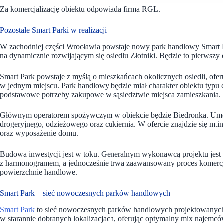
Za komercjalizację obiektu odpowiada firma RGL.
Pozostałe Smart Parki w realizacji
W zachodniej części Wrocławia powstaje nowy park handlowy Smart Pa
na dynamicznie rozwijającym się osiedlu Złotniki. Będzie to pierwszy
Smart Park powstaje z myślą o mieszkańcach okolicznych osiedli, of
w jednym miejscu. Park handlowy będzie miał charakter obiektu typu
podstawowe potrzeby zakupowe w sąsiedztwie miejsca zamieszkania.
Głównym operatorem spożywczym w obiekcie będzie Biedronka. Umow
drogeryjnego, odzieżowego oraz cukiernia. W ofercie znajdzie się m.in. 
oraz wyposażenie domu.
Budowa inwestycji jest w toku. Generalnym wykonawcą projektu jest f
z harmonogramem, a jednocześnie trwa zaawansowany proces komercjali
powierzchnie handlowe.
Smart Park – sieć nowoczesnych parków handlowych
Smart Park
to sieć nowoczesnych parków handlowych projektowanyc
w starannie dobranych lokalizacjach, oferując optymalny mix najemc