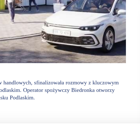
ków handlowych, sfinalizowała rozmowy z kluczowym
podlaskim. Operator spożywczy Biedronka otworzy
sku Podlaskim.
alny rynek blisko 8 000 mkw. w pierwszej fazie, a docelowo