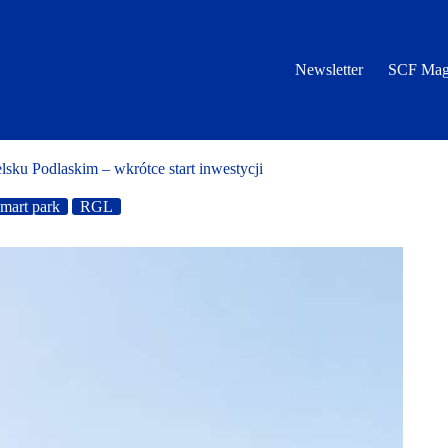
Newsletter
SCF Mag
ku Podlaskim – wkrótce start inwestycji
smart park
RGL