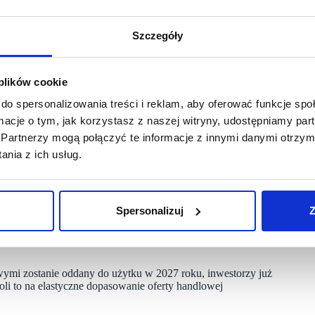
nt pierwszej fazy projektu. Obok niej w Smart Parku pojawią
ą ofertę zakupową w jednym miejscu.
Szczegóły
się strategicznym położeniem przy drodze krajowej nr 19.
 plików cookie
ęcy mieszkańców miasta, ale również dla osób z pobliskich
y jest na blisko 30 tysięcy klientów w zasięgu 15 minut jazdy
do spersonalizowania treści i reklam, aby oferować funkcje sp
ormacje o tym, jak korzystasz z naszej witryny, udostępniamy p
Partnerzy mogą połączyć te informacje z innymi danymi otrzym
nia z ich usług.
średnio przy wejściach do lokali.
klubu fitness, który wzbogaci funkcję rekreacyjną obiektu.
Spersonalizuj
Z
ładowania pojazdów elektrycznych (EV).
wymi zostanie oddany do użytku w 2027 roku, inwestorzy już
oli to na elastyczne dopasowanie oferty handlowej