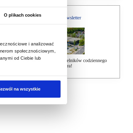
O plikach cookies
Bezpłatny Newsletter
ołecznościowe i analizować
artnerom społecznościowym,
anymi od Ciebie lub
Dołącz do ponad 7000 czytelników codziennego
newslettera!
ezwól na wszystkie