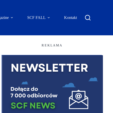
azine
SCF FALL
Kontakt
R E K L A M A