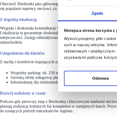
Obecność Biedronki jako głównego operatora spożywczego to fundame
się popularni najemcy sieciowi, co zapewni mieszkańcom kompleksow
Zgoda
Z dogodną lokalizacją
Wygoda i doskonała komunikacja Smart Park Bielsk Podlaski wyróżnia 
Niniejsza strona korzysta z
Lokalizacja ta gwarantuje doskonałą komunikację nie tylko dla 25 tysi
miejscowości. Zasięg oddziaływania obiektu (catchment area) szacowan
Wykorzystujemy pliki cookie 
samochodem.
ruch w naszej witrynie. Inf
reklamowym i analitycznym. 
Udogodnienia dla klientów
uzyskanymi podczas korzysta
Z myślą o komforcie kupujących zaplanowano:
Wygodny parking: ok. 250 miejsc postojowych dostępnych bezpo
Szeroką ofertę usługową: planowane jest otwarcie nowoczesnego 
Odmowa
Infrastrukturę dla elektromobilności
:
projekt przewiduje stacje 
Rozwój rozłożony w czasie
Podczas gdy pierwszy etap z Biedronką i kluczowymi markami siecio
planują realizację kolejnych faz kompleksu w następnych latach. Pozw
do rosnących potrzeb mieszkańców regionu.