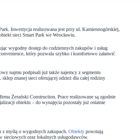
rk. Inwestycja realizowana jest przy ul. Kamiennogórskiej,
 obiekt sieci Smart Park we Wrocławiu.
erując wygodny dostęp do codziennych zakupów i usług
 convenience, który pozwala szybko i komfortowo załatwić
y najmu podpisali już także najemcy z segmentu
sklep znanej sieci oferującej odzież dla całej rodziny
irma Żerański Construction. Prace realizowane są zgodnie
zacji obiektu – do wynajęcia pozostały już ostatnie
h z myślą o wygodnych zakupach.
Obiekty
powstają
ów sieciowych oraz lokalnych usługodawców.