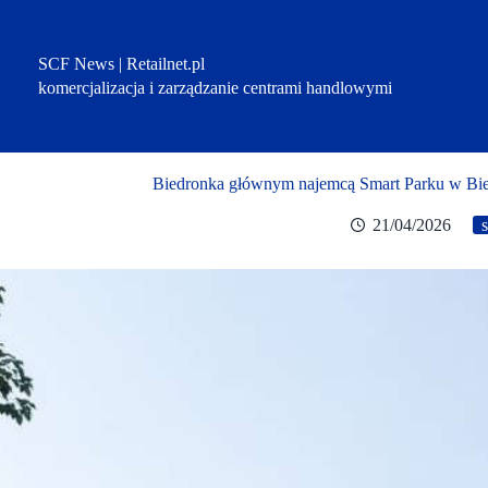
Przejdź
do
treści
SCF News | Retailnet.pl
komercjalizacja i zarządzanie centrami handlowymi
Biedronka głównym najemcą Smart Parku w Biels
21/04/2026