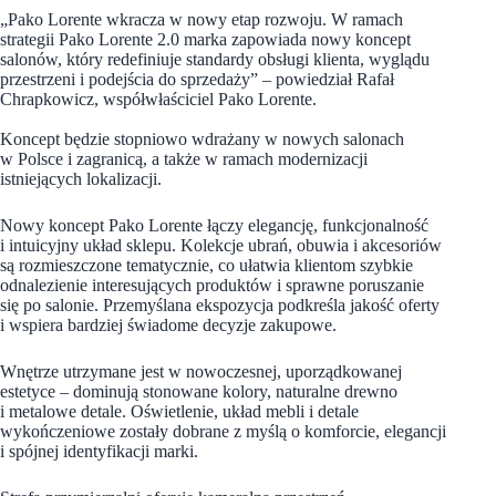
„Pako Lorente wkracza w nowy etap rozwoju. W ramach
strategii Pako Lorente 2.0 marka zapowiada nowy koncept
salonów, który redefiniuje standardy obsługi klienta, wyglądu
przestrzeni i podejścia do sprzedaży” – powiedział Rafał
Chrapkowicz, współwłaściciel Pako Lorente.
Koncept będzie stopniowo wdrażany w nowych salonach
w Polsce i zagranicą, a także w ramach modernizacji
istniejących lokalizacji.
Nowy koncept Pako Lorente łączy elegancję, funkcjonalność
i intuicyjny układ sklepu. Kolekcje ubrań, obuwia i akcesoriów
są rozmieszczone tematycznie, co ułatwia klientom szybkie
odnalezienie interesujących produktów i sprawne poruszanie
się po salonie. Przemyślana ekspozycja podkreśla jakość oferty
i wspiera bardziej świadome decyzje zakupowe.
Wnętrze utrzymane jest w nowoczesnej, uporządkowanej
estetyce – dominują stonowane kolory, naturalne drewno
i metalowe detale. Oświetlenie, układ mebli i detale
wykończeniowe zostały dobrane z myślą o komforcie, elegancji
i spójnej identyfikacji marki.