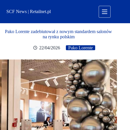
Przejdź
do
SCF News | Retailnet.pl
treści
Pako Lorente zadebiutował z nowym standardem salonów
na rynku polskim
22/04/2026
Pako Lorente