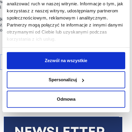
wizytówką marki. Kolekcje ubrań uzupełnione są dodatkami
analizować ruch w naszej witrynie. Informacje o tym, jak
i akcesoriami, które dopełniają stylizacje.
korzystasz z naszej witryny, udostępniamy partnerom
społecznościowym, reklamowym i analitycznym.
Kolekcje tworzone przez
Pako Lorente
są projektowane
zgodnie z obowiązującymi trendami w modzie, tak by spełniać
Partnerzy mogą połączyć te informacje z innymi danymi
oczekiwania najbardziej wymagających klientów.
otrzymanymi od Ciebie lub uzyskanymi podczas
korzystania z ich usług.
Zezwól na wszystkie
Spersonalizuj
Odmowa
R E K L A M A