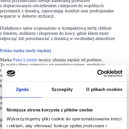
Strefa przymierzalni oferuje kameralną przestrzeń
z dopracowanym oświetleniem i miejscem do wspólnych
przymiarek z doradcą, zapewniając komfort oraz profesjonalne
wsparcie w doborze stylizacji.
Dodatkowo salon wyposażono w kompaktową strefę chillout
z fotelem, stolikiem i ekspresem do kawy, gdzie klient może
odpocząć lub porozmawiać z doradcą w swobodnej atmosferze.
Polska marka mody męskiej
Marka
Pako Lorente
tworzy ubrania męskie od podstaw.
To polska firma zajmująca się projektowaniem, produkcją
i sprzedażą odzieży. Na początku skupiała swoją działalność
wokół produkcji męskich koszul, wraz z rozwojem poszerzyła
swój asortyment i od kilku lat z sukcesem tworzy pełne
kolekcje uzupełnione dodatkami i akcesoriami.
Zgoda
Szczegóły
O plikach cookies
Mężczyźni wybierający Pako Lorente mają do wyboru
stylizacje na każdą okazję. Zaczynając od: klasycznych,
biznesowych po casualowe.
Niniejsza strona korzysta z plików cookie
Wykorzystujemy pliki cookie do spersonalizowania treści
Różnorodność fasonów i dbałość o detale oraz ciekawa
kolorystyka asortymentu z kolekcji Pako Lorente jest
i reklam, aby oferować funkcje społecznościowe i