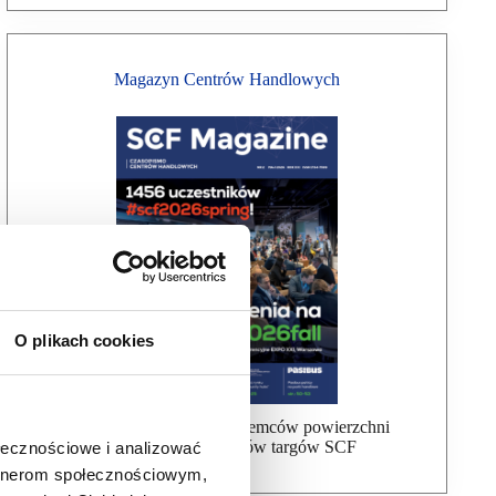
Magazyn Centrów Handlowych
O plikach cookies
Bezpłatna wysyłka dla najemców powierzchni
handlowej, uczestników targów SCF
ołecznościowe i analizować
artnerom społecznościowym,