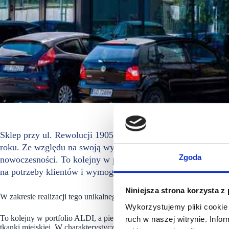
Sklep przy ul. Rewolucji 1905 r. w Łodzi, nawiązujący do h
roku. Ze względu na swoją wyjątkowość już teraz ma on wpł
Zgoda
nowoczesności. To kolejny w portfolio ALDI, a pierwszy w Ł
na potrzeby klientów i wymogi tkanki miejskiej.
Niniejsza strona korzysta z
W zakresie realizacji tego unikalnego projektu ALDI podjęło współp
Wykorzystujemy pliki cookie 
To kolejny w portfolio ALDI, a pierwszy w Łodzi sklep w formacie Ur
ruch w naszej witrynie. Inf
tkanki miejskiej. W charakterystycznych dwukondygnacyjnych sklep