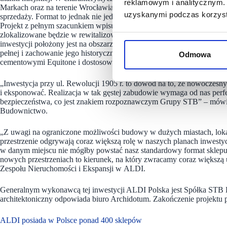
reklamowym i analitycznym. 
Markach oraz na terenie Wrocławia. W rozwiązaniu tym na jednym pozi
uzyskanymi podczas korzysta
sprzedaży. Format to jednak nie jedyny aspekt wpływający na wyjątkow
Projekt z pełnym szacunkiem wpisuje się w gęstą, historyczną zab
zlokalizowane będzie w rewitalizowanym centrum kampusu uniwersytec
inwestycji położony jest na obszarze objętym ochroną konserwatorską.
pełnej i zachowanie jego historycznych elementów. Elewacja frontow
Odmowa
cementowymi Equitone i dostosowana do linii pierzejowej.
„Inwestycja przy ul. Rewolucji 1905 r. to dowód na to, że nowoczesny 
i eksponować. Realizacja w tak gęstej zabudowie wymaga od nas perfe
bezpieczeństwa, co jest znakiem rozpoznawczym Grupy STB” – mówi P
Budownictwo.
„Z uwagi na ograniczone możliwości budowy w dużych miastach, loka
przestrzenie odgrywają coraz większą rolę w naszych planach inwesty
w danym miejscu nie mógłby powstać nasz standardowy format sklepu
nowych przestrzeniach to kierunek, na który zwracamy coraz więks
Zespołu Nieruchomości i Ekspansji w ALDI.
Generalnym wykonawcą tej inwestycji ALDI Polska jest Spółka STB
architektoniczny odpowiada biuro Archidotum. Zakończenie projektu p
ALDI posiada w Polsce ponad 400 sklepów