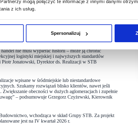
Partnerzy mogą połączyć te informacje z innymi danymi otrzym
omie znajduje się parking dla klientów, a na drugim hala
nia z ich usług.
y charakter lokalizacji w Łodzi.
udowę ulicy wyremontowanej w 2023 roku. Nowe ALDI
kiego, tuż obok historycznej Fabryki Goldnera. Teren
 Zespół realizujący projekt dba o odtworzenie muru z cegły
a zostanie wykończona wysokiej klasy płytami włókno-
Spersonalizuj
Z
handel nie musi wypierać historii – może ją chronić
kcyjnej logistyki miejskiej i najwyższych standardów
iotr Jonatowski, Dyrektor ds. Realizacji w STB
lizacje wpisane w śródmiejskie lub niestandardowe
cyjnych. Szukamy rozwiązań blisko klientów, nawet jeśli
. Zwiększanie obecności w dużych aglomeracjach i zupełnie
zą uwagę” – podsumowuje Grzegorz Czyżewski, Kierownik
 Budownictwo, wchodząca w skład Grupy STB. Za projekt
lanowane jest na IV kwartał 2026 r.