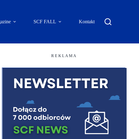
azine
SCF FALL
Kontakt
R E K L A M A