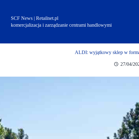
Przejdź
do
treści
SCF News | Retailnet.pl
komercjalizacja i zarządzanie centrami handlowymi
ALDI: wyjątkowy sklep w forma
27/04/20