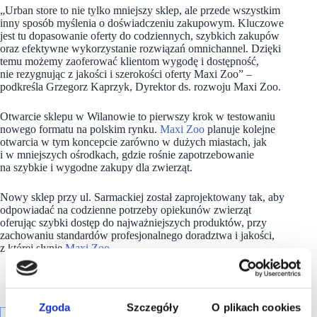
„Urban store to nie tylko mniejszy sklep, ale przede wszystkim
inny sposób myślenia o doświadczeniu zakupowym. Kluczowe
jest tu dopasowanie oferty do codziennych, szybkich zakupów
oraz efektywne wykorzystanie rozwiązań omnichannel. Dzięki
temu możemy zaoferować klientom wygodę i dostępność,
nie rezygnując z jakości i szerokości oferty Maxi Zoo” –
podkreśla Grzegorz Kaprzyk, Dyrektor ds. rozwoju Maxi Zoo.
Otwarcie sklepu w Wilanowie to pierwszy krok w testowaniu
nowego formatu na polskim rynku.
Maxi Zoo
planuje kolejne
otwarcia w tym koncepcie zarówno w dużych miastach, jak
i w mniejszych ośrodkach, gdzie rośnie zapotrzebowanie
na szybkie i wygodne zakupy dla zwierząt.
Nowy sklep przy ul. Sarmackiej został zaprojektowany tak, aby
odpowiadać na codzienne potrzeby opiekunów zwierząt
oferując szybki dostęp do najważniejszych produktów, przy
zachowaniu standardów profesjonalnego doradztwa i jakości,
z której słynie
Maxi Zoo
.
Zgoda
Szczegóły
O plikach cookies