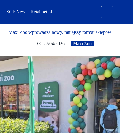
Przejdź
do
SCF News | Retailnet.pl
treści
Maxi Zoo wprowadza nowy, mniejszy format sklepów
27/04/2026
Maxi Zoo