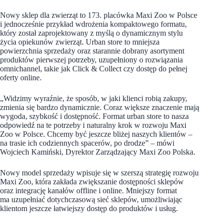
Nowy sklep dla zwierząt to 173. placówka Maxi Zoo w Polsce
i jednocześnie przykład wdrożenia kompaktowego formatu,
który został zaprojektowany z myślą o dynamicznym stylu
życia opiekunów zwierząt. Urban store to mniejsza
powierzchnia sprzedaży oraz starannie dobrany asortyment
produktów pierwszej potrzeby, uzupełniony o rozwiązania
omnichannel, takie jak Click & Collect czy dostęp do pełnej
oferty online.
„Widzimy wyraźnie, że sposób, w jaki klienci robią zakupy,
zmienia się bardzo dynamicznie. Coraz większe znaczenie mają
wygoda, szybkość i dostępność. Format urban store to nasza
odpowiedź na te potrzeby i naturalny krok w rozwoju Maxi
Zoo w Polsce. Chcemy być jeszcze bliżej naszych klientów –
na trasie ich codziennych spacerów, po drodze” – mówi
Wojciech Kamiński, Dyrektor Zarządzający Maxi Zoo Polska.
Nowy model sprzedaży wpisuje się w szerszą strategię rozwoju
Maxi Zoo, która zakłada zwiększanie dostępności sklepów
oraz integrację kanałów offline i online. Mniejszy format
ma uzupełniać dotychczasową sieć sklepów, umożliwiając
klientom jeszcze łatwiejszy dostęp do produktów i usług.