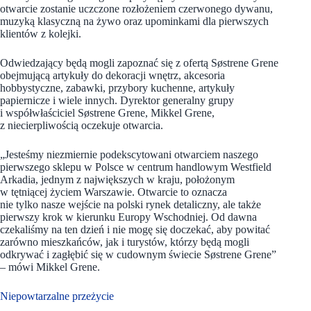
otwarcie zostanie uczczone rozłożeniem czerwonego dywanu,
muzyką klasyczną na żywo oraz upominkami dla pierwszych
klientów z kolejki.
Odwiedzający będą mogli zapoznać się z ofertą Søstrene Grene
obejmującą artykuły do dekoracji wnętrz, akcesoria
hobbystyczne, zabawki, przybory kuchenne, artykuły
papiernicze i wiele innych. Dyrektor generalny grupy
i współwłaściciel Søstrene Grene, Mikkel Grene,
z niecierpliwością oczekuje otwarcia.
„Jesteśmy niezmiernie podekscytowani otwarciem naszego
pierwszego sklepu w Polsce w centrum handlowym Westfield
Arkadia, jednym z największych w kraju, położonym
w tętniącej życiem Warszawie. Otwarcie to oznacza
nie tylko nasze wejście na polski rynek detaliczny, ale także
pierwszy krok w kierunku Europy Wschodniej. Od dawna
czekaliśmy na ten dzień i nie mogę się doczekać, aby powitać
zarówno mieszkańców, jak i turystów, którzy będą mogli
odkrywać i zagłębić się w cudownym świecie Søstrene Grene”
– mówi Mikkel Grene.
Niepowtarzalne przeżycie