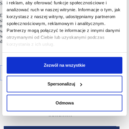
i reklam, aby oferować funkcje społecznościowe i
Schmidt, partner
Søstrene Grene
.
analizować ruch w naszej witrynie. Informacje o tym, jak
Dzięki otwarciu w Polsce
Søstrene Grene
ma teraz ponad 400
korzystasz z naszej witryny, udostępniamy partnerom
sklepów na 18 rynkach europejskich. Klienci w całym kraju
społecznościowym, reklamowym i analitycznym.
mogą spodziewać się pojawienia kolejnych sklepów jeszcze
Partnerzy mogą połączyć te informacje z innymi danymi
w tym roku, a więcej szczegółów zostanie ujawnionych
w najbliższych miesiącach. Sklep internetowy marki jest już
otrzymanymi od Ciebie lub uzyskanymi podczas
dostępny w całym kraju od 30 marca.
korzystania z ich usług.
Zezwól na wszystkie
Spersonalizuj
Odmowa
R E K L A M A