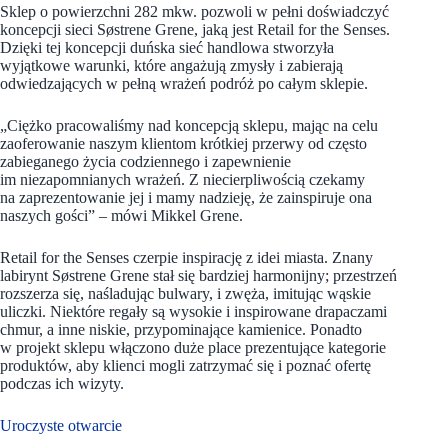
Sklep o powierzchni 282 mkw. pozwoli w pełni doświadczyć
koncepcji sieci Søstrene Grene, jaką jest Retail for the Senses.
Dzięki tej koncepcji duńska sieć handlowa stworzyła
wyjątkowe warunki, które angażują zmysły i zabierają
odwiedzających w pełną wrażeń podróż po całym sklepie.
„Ciężko pracowaliśmy nad koncepcją sklepu, mając na celu
zaoferowanie naszym klientom krótkiej przerwy od często
zabieganego życia codziennego i zapewnienie
im niezapomnianych wrażeń. Z niecierpliwością czekamy
na zaprezentowanie jej i mamy nadzieję, że zainspiruje ona
naszych gości” – mówi Mikkel Grene.
Retail for the Senses czerpie inspirację z idei miasta. Znany
labirynt Søstrene Grene stał się bardziej harmonijny; przestrzeń
rozszerza się, naśladując bulwary, i zwęża, imitując wąskie
uliczki. Niektóre regały są wysokie i inspirowane drapaczami
chmur, a inne niskie, przypominające kamienice. Ponadto
w projekt sklepu włączono duże place prezentujące kategorie
produktów, aby klienci mogli zatrzymać się i poznać ofertę
podczas ich wizyty.
Uroczyste otwarcie