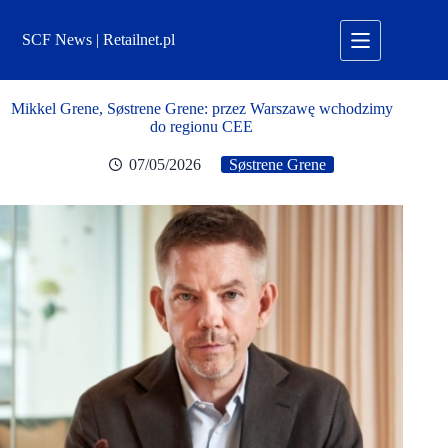
Przejdź
do
SCF News | Retailnet.pl
treści
Mikkel Grene, Søstrene Grene: przez Warszawę wchodzimy
do regionu CEE
07/05/2026
Søstrene Grene