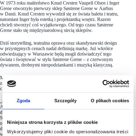
W 1973 roku małżeństwo Knud Cresten Vaupell Olsen i Inger
Grene otworzyło pierwszy sklep Søstrene Grene w Aarhus
w Danii. Knud Cresten wywodził się ze świata baletu i teatru,
natomiast Inger była estetką i projektantką wnętrz. Razem
chcieli stworzyć coś wyjątkowego. Od tego czasu Søstrene
Grene stało się międzynarodową siecią sklepów.
Dziś storytelling, teatralna oprawa oraz skandynawski design
w przystępnych cenach nadal definiują markę. Już wkrótce
odwiedzający w Warszawie będą mogli doświadczyć tego
świata i świętować w stylu Søstrene Grene – z czerwonym
dywanem, drobnymi niespodziankami i muzyką klasyczną.
Mogens Link Schmidt, partner Søstrene Grene odpowiedzialny
za pierwszy i przyszłe sklepy w Polsce, z niecierpliwością
czeka na zaproszenie gości na uroczyste otwarcie.
Zgoda
Szczegóły
O plikach cookies
„Cieszymy się, że otwieramy nasz nowy sklep w Westfield
Arkadia i zapraszamy mieszkańców Warszawy oraz okolic
do zapoznania się z koncepcją zakupów angażujących zmysły
Søstrene Grene. Dokładamy wszelkich starań, aby dzień
Niniejsza strona korzysta z plików cookie
otwarcia był uroczysty i niezapomniany, i nie możemy się
doczekać, aby powitać wielu zadowolonych klientów
Wykorzystujemy pliki cookie do spersonalizowania treści
w naszym pierwszym sklepie w Polsce” – mówi Mogens Link