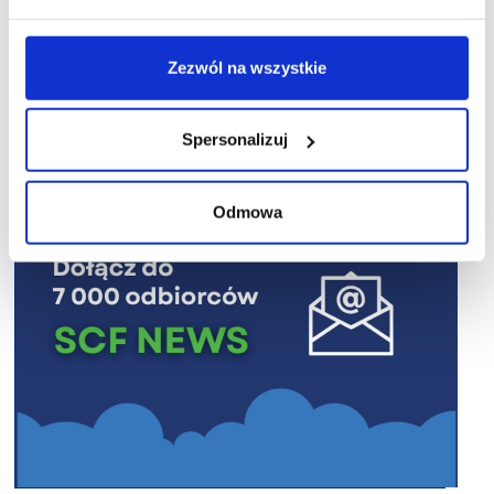
Zezwól na wszystkie
R E K L A M A
Spersonalizuj
Odmowa