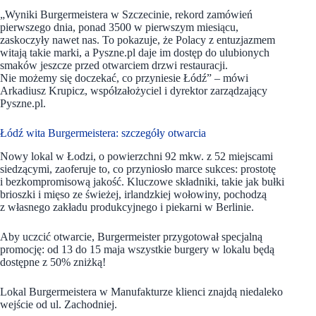
„Wyniki Burgermeistera w Szczecinie, rekord zamówień
pierwszego dnia, ponad 3500 w pierwszym miesiącu,
zaskoczyły nawet nas. To pokazuje, że Polacy z entuzjazmem
witają takie marki, a Pyszne.pl daje im dostęp do ulubionych
smaków jeszcze przed otwarciem drzwi restauracji.
Nie możemy się doczekać, co przyniesie Łódź” – mówi
Arkadiusz Krupicz, współzałożyciel i dyrektor zarządzający
Pyszne.pl.
Łódź wita Burgermeistera: szczegóły otwarcia
Nowy lokal w Łodzi, o powierzchni 92 mkw. z 52 miejscami
siedzącymi, zaoferuje to, co przyniosło marce sukces: prostotę
i bezkompromisową jakość. Kluczowe składniki, takie jak bułki
brioszki i mięso ze świeżej, irlandzkiej wołowiny, pochodzą
z własnego zakładu produkcyjnego i piekarni w Berlinie.
Aby uczcić otwarcie, Burgermeister przygotował specjalną
promocję: od 13 do 15 maja wszystkie burgery w lokalu będą
dostępne z 50% zniżką!
Lokal Burgermeistera w Manufakturze klienci znajdą niedaleko
wejście od ul. Zachodniej.