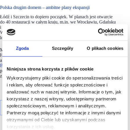
Polska drugim domem – ambitne plany ekspansji
Łódź i Szczecin to dopiero początek. W planach jest otwarcie
do 40 restauracji w całym kraju, m.in. we Wrocławiu, Gdańsku
i Warszawie, a sieć będzie rozwijana w modelu franczyzowym.
W samym 2026 roku ma otworzyć się w sumie 5 nowych
lokalizacji na naszej mapie.
Zgoda
Szczegóły
O plikach cookies
Marka ma w planach pojawić się również w innych krajach:
Hiszpanii, Wielkiej Brytanii, Austrii czy Chorwacji,
ale to Polska ma zostać drugim kluczowym rynkiem dla
Burgermeistera
po Niemczech. Nasz kraj będzie również
Niniejsza strona korzysta z plików cookie
pierwszym rynkiem, na którym
Burgermeister
zadebiutuje
z restauracjami typu drive-through.
Wykorzystujemy pliki cookie do spersonalizowania treści
i reklam, aby oferować funkcje społecznościowe i
analizować ruch w naszej witrynie. Informacje o tym, jak
korzystasz z naszej witryny, udostępniamy partnerom
społecznościowym, reklamowym i analitycznym.
Partnerzy mogą połączyć te informacje z innymi danymi
otrzymanymi od Ciebie lub uzyskanymi podczas
korzystania z ich usług.