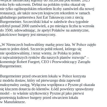
Wejście niemieckiej legendy do Szczecina pod koniec 2025
roku było sukcesem. Debiut na polskim rynku okazał się
nie tylko ogólnopolskim rekordem liczby zamówień dla nowej
restauracji, ale także nowym krajowym rekordem w ramach
globalnego partnerstwa Just Eat Takeaway.com z siecią
Burgermeister. Szczeciński lokal w zaledwie dwa tygodnie
zdobył ponad 2000 zamówień, a po miesiącu liczba ta wzrosła
do 3500, udowadniając, że apetyt Polaków na autentyczne,
jakościowe burgery jest nienasycony.
„W Niemczech budowaliśmy markę przez lata. W Polsce zajęło
nam to jeden dzień. Szczecin pobił rekord, którego się
nie spodziewaliśmy, i teraz wiemy, że Polska to jeden
z najważniejszych rynków dla naszych planów rozwoju” –
komentuje Robert Fuegert, CEO i Przewodniczący Zarządu
Burgermeister.
Burgermeister przed otwarciem lokalu w Polsce korzysta
z modelu dostaw, który od pierwszego dnia zapewnił
maksymalny zasięg. Wyłączna współpraca z Pyszne.pl okazała
się kluczem dotarcia do klientów. Łódź powtórzy sprawdzony
model – to właśnie użytkownicy Pyszne.pl jako pierwsi
przetestują kultowe burgery przed otwarciem lokalu
w Manufakturze.