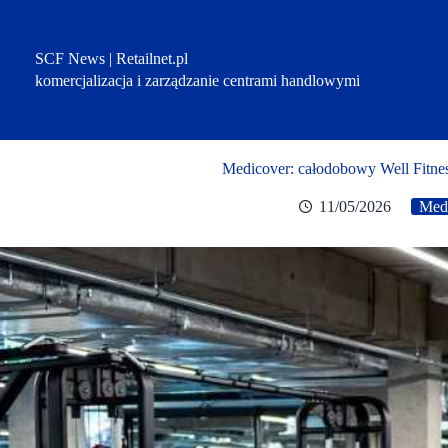
Przejdź
do
treści
SCF News | Retailnet.pl
komercjalizacja i zarządzanie centrami handlowymi
Medicover: całodobowy Well Fitnes
11/05/2026
Med