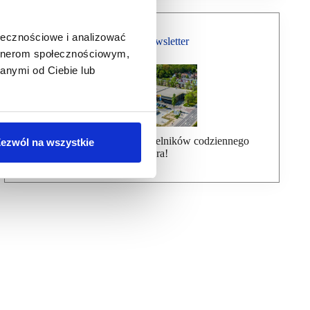
ołecznościowe i analizować
Bezpłatny Newsletter
artnerom społecznościowym,
anymi od Ciebie lub
Dołącz do ponad 7000 czytelników codziennego
ezwól na wszystkie
newslettera!