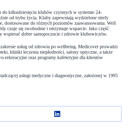
tęp do kilkudziesięciu klubów czynnych w systemie 24-
żnie od trybu życia. Kluby zapewniają wydzielone strefy
powe, dostosowane do różnych poziomów zaawansowania. Well
żdy czuje się swobodnie i otrzymuje wsparcie. Jako część
y wspierać dobre samopoczucie i zdrowie klubowiczów.
m zakresie usług od zdrowia po wellbeing. Medicover prowadzi
eki, kliniki leczenia niepłodności, salony optyczne, a także
owo-rekreacyjne oraz programy kafeteryjne dla klientów
iadczącej usługi medyczne i diagnostyczne, założonej w 1995