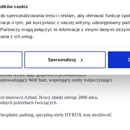
 plików cookie
do spersonalizowania treści i reklam, aby oferować funkcje sp
cia lokalizacja w Gdańsku i dziesiąta na Pomorzu. Nowy klub
ormacje o tym, jak korzystasz z naszej witryny, udostępniamy p
ż kolejne otwarcie.
Partnerzy mogą połączyć te informacje z innymi danymi otrzym
nia z ich usług.
mkw. nowoczesnej przestrzeni, zaprojektowanej tak, aby każdy
i osiągać dobre efekty.
ness-Łódź Liściasta. Nowy obiekt o powierzchni 1000 mkw.
Spersonalizuj
Z
.
, szeroki wybór zajęć grupowych prowadzonych
wprowadzający Well Start, wspierający osoby rozpoczynające
nym biurowcu Azbud. Nowy obiekt oferuje 2000 mkw.
orodnych potrzebach ćwiczących.
bezpłatny parking, specjalną strefę HYROX oraz możliwość