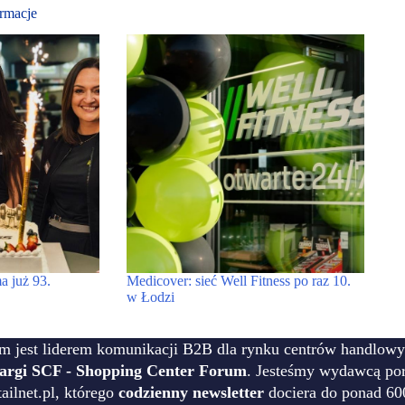
rmacje
a już 93.
Medicover: sieć Well Fitness po raz 10.
w Łodzi
m jest liderem komunikacji B2B dla rynku centrów handlowy
targi SCF - Shopping Center Forum
. Jesteśmy wydawcą por
ilnet.pl, którego
codzienny newsletter
dociera do ponad 60