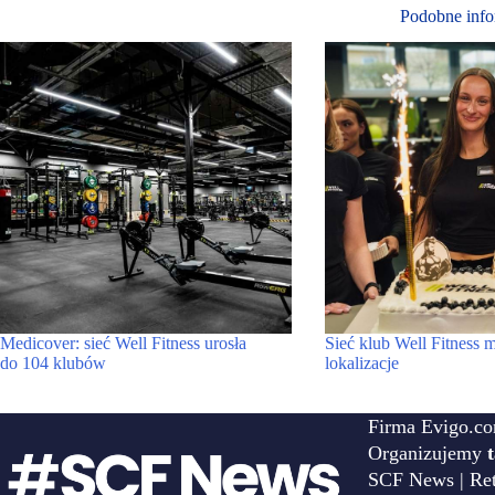
Podobne info
Medicover: sieć Well Fitness urosła
Sieć klub Well Fitness m
do 104 klubów
lokalizacje
Firma Evigo.co
Organizujemy
SCF News | Reta