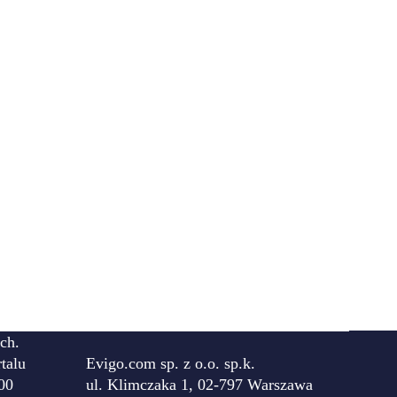
ch.
talu
Evigo.com sp. z o.o. sp.k.
00
ul. Klimczaka 1, 02-797 Warszawa