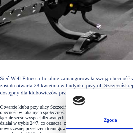
Sieć Well Fitness oficjalnie zainaugurowała swoją obecność 
została otwarta 28 kwietnia w budynku przy ul. Szczeciński
dostępny dla klubowiczów przez całą dobę, 7 dni w tygodniu
Otwarcie klubu przy ulicy Szczecińskiej stanowi kolejny etap rozwoju
obecność w lokalnych społecznościach. Przestrzeń treningowa została
łącznie sześć wyspecjalizowanych stref, w tym strefę cardio, funkcjo
Zgoda
działał w trybie 24/7, co oznacza, że klubowicze będą mogli ćwiczyć
nowoczesnej przestrzeni treningowej znajdą strefy: cardio, funkcjonalna