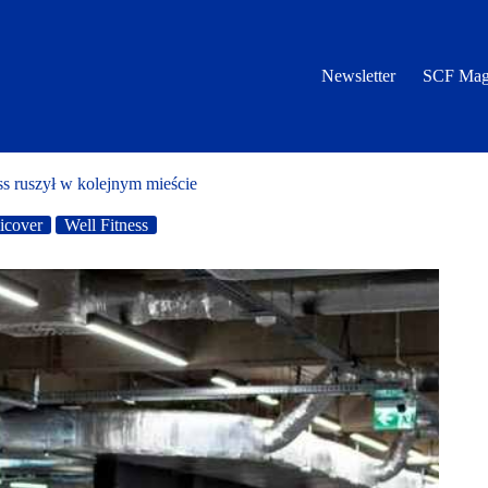
Newsletter
SCF Mag
s ruszył w kolejnym mieście
icover
Well Fitness