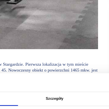
w Stargardzie. Pierwsza lokalizacja w tym mieście
ej 45. Nowoczesny obiekt o powierzchni 1465 mkw. jest
.
 ogólnopolskiej sieci, która konsekwentnie umacnia swoją
 zaprojektowana w sposób nowoczesny i funkcjonalny, oferując
nalną oraz obszary z wolnymi ciężarami. Nowy klub będzie
Szczegóły
 o dowolnej porze dnia i nocy. Klubowicze na blisko 1500 mkw.
, wolnych i półwolnych ciężarów oraz chill, a także salę fitness