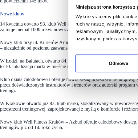
o powierzchni 145 mkw.
Niniejsza strona korzysta z
Nowe kluby
Wykorzystujemy pliki cookie 
14 kwietnia otwarto 93. klub Well Fitness w Gdańsku Orunia. To trze
ruch w naszej witrynie. Inf
zajmuje niemal 1000 mkw. nowoczesnej przestrzeni. Sieć zapowiada te
reklamowym i analitycznym. 
uzyskanymi podczas korzysta
Nowy klub przy ul. Kurierów Armii Krajowej 15 oferuje prawie 1000 
– niezależnie od poziomu zaawansowania – mógł komfortowo trenować 
W Łodzi, na Bałutach, otwarto 84. klub sieci Well Fitness – Well Fit
Odmowa
to 10. lokalizacja marki w mieście i kolejny etap jej rozwoju w regionie
Klub działa całodobowo i oferuje nowoczesną przestrzeń treningową
przez doświadczonych instruktorów i trenerów oraz autorski program 
treningi.
W Krakowie otwarto już 83. klub marki, zlokalizowany w nowoczes
przestrzeni treningowej, zaprojektowanej z myślą o komforcie i różn
Nowy klub Well Fitness Kraków – Azbud oferuje całodobowy dostęp, 
treningów już od 14. roku życia.