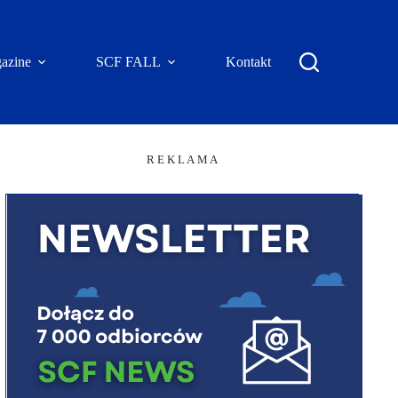
azine
SCF FALL
Kontakt
R E K L A M A