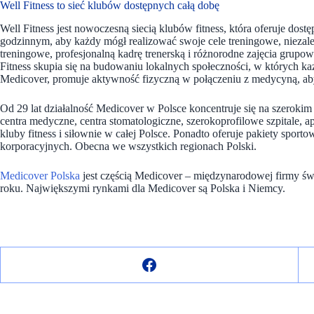
Well Fitness to sieć klubów dostępnych całą dobę
Well Fitness jest nowoczesną siecią klubów fitness, która oferuje dos
godzinnym, aby każdy mógł realizować swoje cele treningowe, niezale
treningowe, profesjonalną kadrę trenerską i różnorodne zajęcia gru
Fitness skupia się na budowaniu lokalnych społeczności, w których ka
Medicover, promuje aktywność fizyczną w połączeniu z medycyną, ab
Od 29 lat działalność Medicover w Polsce koncentruje się na szeroki
centra medyczne, centra stomatologiczne, szerokoprofilowe szpitale, apt
kluby fitness i siłownie w całej Polsce. Ponadto oferuje pakiety sport
korporacyjnych. Obecna we wszystkich regionach Polski.
Medicover Polska
jest częścią Medicover – międzynarodowej firmy św
roku. Największymi rynkami dla Medicover są Polska i Niemcy.