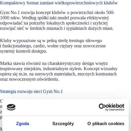
Kompaktowy format zamiast wielkopowierzchniowych klubów
Gym No.1 rozwija koncept klubów o powierzchni około 500-
1000 mkw. Według spółki taki model pozwala efektywniej
odpowiadać na potrzeby lokalnych społeczności i szybciej
rozwijać sieć w średnich miastach i sypialniach dużych miast.
Kluby wyposażone są w pełną strefę treningu siłowego
i funkcjonalnego, cardio, wolne ciężary oraz nowoczesne
systemy kontroli dostępu.
Marka stawia również na charakterystyczny design wnętrz
inspirowany miejskim, industrialnym stylem. Koncept wizualny
opiera się m.in. na surowych materiałach, mocnych kontrastach
oraz nowoczesnym oświetleniu.
Strategia rozwoju sieci Gym No.1
Gym No.1 zapowiada intensywną ekspansję w kolejnych
miesiącach. Spółka prowadzi obecnie procesy związane
z otwarciem kolejnych obiektów i analizuje nowe miasta
pod kątem rozwoju.
Zgoda
Szczegóły
O plikach cookies
Model ma być rozwijany przede wszystkim w lokalizacjach