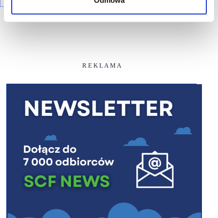
R E K L A M A