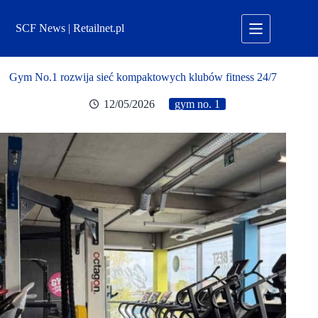
Przejdź
do
SCF News | Retailnet.pl
treści
Gym No.1 rozwija sieć kompaktowych klubów fitness 24/7
12/05/2026
gym no. 1