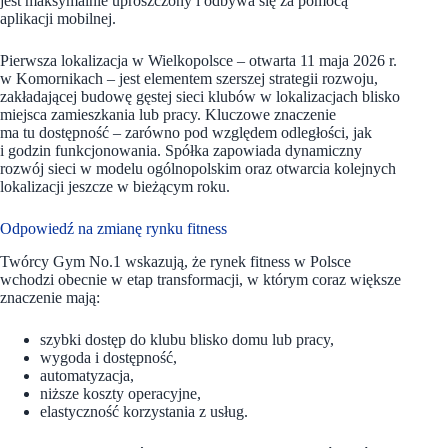
jest maksymalnie uproszczony i odbywa się za pomocą
aplikacji mobilnej.
Pierwsza lokalizacja w Wielkopolsce – otwarta 11 maja 2026 r.
w Komornikach – jest elementem szerszej strategii rozwoju,
zakładającej budowę gęstej sieci klubów w lokalizacjach blisko
miejsca zamieszkania lub pracy. Kluczowe znaczenie
ma tu dostępność – zarówno pod względem odległości, jak
i godzin funkcjonowania. Spółka zapowiada dynamiczny
rozwój sieci w modelu ogólnopolskim oraz otwarcia kolejnych
lokalizacji jeszcze w bieżącym roku.
Odpowiedź na zmianę rynku fitness
Twórcy Gym No.1 wskazują, że rynek fitness w Polsce
wchodzi obecnie w etap transformacji, w którym coraz większe
znaczenie mają:
szybki dostęp do klubu blisko domu lub pracy,
wygoda i dostępność,
automatyzacja,
niższe koszty operacyjne,
elastyczność korzystania z usług.