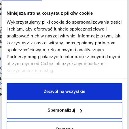
osiedlowych i miejskich, gdzie kluczowe znaczenie ma szybki
dostęp do klubu oraz możliwość treningu o dowolnej porze
Niniejsza strona korzysta z plików cookie
dnia i nocy.
Wykorzystujemy pliki cookie do spersonalizowania treści
„Nie budujemy klasycznych wielkopowierzchniowych klubów
i reklam, aby oferować funkcje społecznościowe i
fitness. Naszym celem jest stworzenie gęstej sieci
analizować ruch w naszej witrynie. Informacje o tym, jak
nowoczesnych, kompaktowych siłowni z pozytywnym
klimatem, które będą naturalnym elementem codzienności
korzystasz z naszej witryny, udostępniamy partnerom
mieszkańców” – dodaje Adam Śniady.
społecznościowym, reklamowym i analitycznym.
Partnerzy mogą połączyć te informacje z innymi danymi
Gym No.1 działąją w formule w formule 24/7
otrzymanymi od Ciebie lub uzyskanymi podczas
Gym No.1
to sieć automatycznych klubów fitness działających
korzystania z ich usług.
w formule 24/7. Marka rozwija koncept kompaktowych,
bezobsługowych siłowni dostępnych przez aplikację mobilną.
Sieć
koncentruje się na lokalnych klubach oferujących pełne
wyposażenie treningowe oraz nowoczesne rozwiązania
Zezwól na wszystkie
technologiczne.
Spersonalizuj
Odmowa