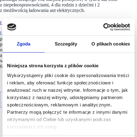
z niepełnosprawnościami, 4 dla rodzin z dziećmi i 2
z możliwością ładowania aut elektrycznych.
Lidl w Polsce ma ponad 950 sklepów
Lidl
w
Lidl
Polska należy do międzynarodowej grupy
przedsiębiorstw Lidl, w której skład wchodzą niezależne spółki
Zgoda
Szczegóły
O plikach cookies
prowadzące aktywną działalność na terenie całej Europy
oraz w USA. Historia sieci Lidl sięga lat 30. XX wieku,
a pierwsze sieci pod szyldem tej marki powstały w Niemczech
w latach 70. XX wieku. Obecnie w 31 krajach istnieje około 12
Niniejsza strona korzysta z plików cookie
600 sklepów tej marki, a w Polsce ponad 950.
Wykorzystujemy pliki cookie do spersonalizowania treści
i reklam, aby oferować funkcje społecznościowe i
analizować ruch w naszej witrynie. Informacje o tym, jak
korzystasz z naszej witryny, udostępniamy partnerom
społecznościowym, reklamowym i analitycznym.
Partnerzy mogą połączyć te informacje z innymi danymi
otrzymanymi od Ciebie lub uzyskanymi podczas
korzystania z ich usług.