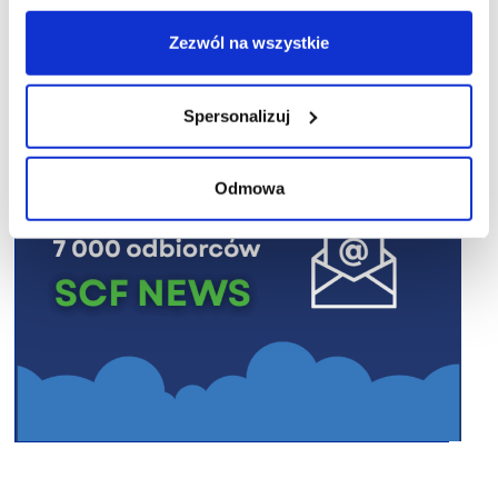
R E K L A M A
Zezwól na wszystkie
Spersonalizuj
Odmowa