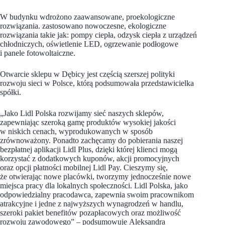
W budynku wdrożono zaawansowane, proekologiczne
rozwiązania. zastosowano nowoczesne, ekologiczne
rozwiązania takie jak: pompy ciepła, odzysk ciepła z urządzeń
chłodniczych, oświetlenie LED, ogrzewanie podłogowe
i panele fotowoltaiczne.
Otwarcie sklepu w Dębicy jest częścią szerszej polityki
rozwoju sieci w Polsce, którą podsumowała przedstawicielka
spółki.
„Jako Lidl Polska rozwijamy sieć naszych sklepów,
zapewniając szeroką gamę produktów wysokiej jakości
w niskich cenach, wyprodukowanych w sposób
zrównoważony. Ponadto zachęcamy do pobierania naszej
bezpłatnej aplikacji Lidl Plus, dzięki której klienci mogą
korzystać z dodatkowych kuponów, akcji promocyjnych
oraz opcji płatności mobilnej Lidl Pay. Cieszymy się,
że otwierając nowe placówki, tworzymy jednocześnie nowe
miejsca pracy dla lokalnych społeczności. Lidl Polska, jako
odpowiedzialny pracodawca, zapewnia swoim pracownikom
atrakcyjne i jedne z najwyższych wynagrodzeń w handlu,
szeroki pakiet benefitów pozapłacowych oraz możliwość
rozwoju zawodowego” – podsumowuje Aleksandra