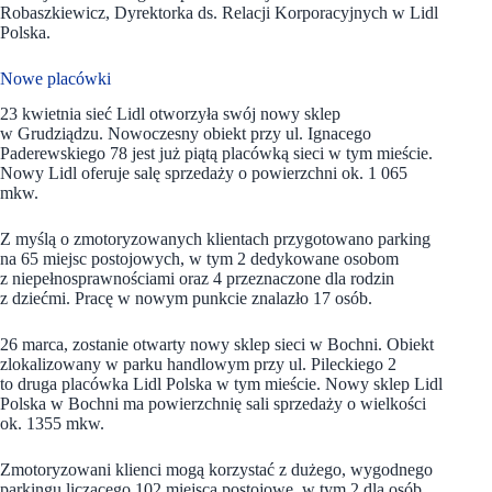
Robaszkiewicz, Dyrektorka ds. Relacji Korporacyjnych w Lidl
Polska.
Nowe placówki
23 kwietnia sieć Lidl otworzyła swój nowy sklep
w Grudziądzu. Nowoczesny obiekt przy ul. Ignacego
Paderewskiego 78 jest już piątą placówką sieci w tym mieście.
Nowy Lidl oferuje salę sprzedaży o powierzchni ok. 1 065
mkw.
Z myślą o zmotoryzowanych klientach przygotowano parking
na 65 miejsc postojowych, w tym 2 dedykowane osobom
z niepełnosprawnościami oraz 4 przeznaczone dla rodzin
z dziećmi. Pracę w nowym punkcie znalazło 17 osób.
26 marca, zostanie otwarty nowy sklep sieci w Bochni. Obiekt
zlokalizowany w parku handlowym przy ul. Pileckiego 2
to druga placówka Lidl Polska w tym mieście. Nowy sklep Lidl
Polska w Bochni ma powierzchnię sali sprzedaży o wielkości
ok. 1355 mkw.
Zmotoryzowani klienci mogą korzystać z dużego, wygodnego
parkingu liczącego 102 miejsca postojowe, w tym 2 dla osób