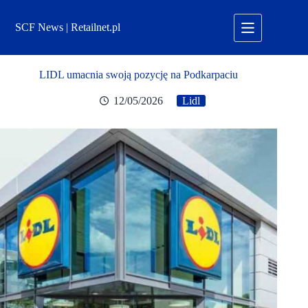
Przejdź
do
SCF News | Retailnet.pl
treści
LIDL umacnia swoją pozycję na Podkarpaciu
12/05/2026
Lidl