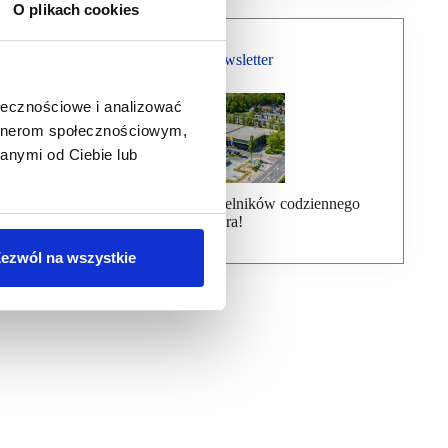
O plikach cookies
Bezpłatny Newsletter
ołecznościowe i analizować
artnerom społecznościowym,
anymi od Ciebie lub
Dołącz do ponad 7000 czytelników codziennego
newslettera!
ezwól na wszystkie