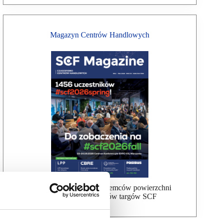
Magazyn Centrów Handlowych
Bezpłatna wysyłka dla najemców powierzchni
handlowej, uczestników targów SCF