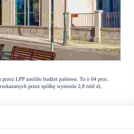
rzez LPP zasiliło budżet państwa. To o 64 proc.
rzekazanych przez spółkę wyniosła 2,8 mld zł,
em konsekwentnie realizowanej strategii rozwoju
ości przekłada się nie tylko na wyniki finansowe, ale również
chnologii, co oznacza średnie inwestycje na poziomie niemal 9