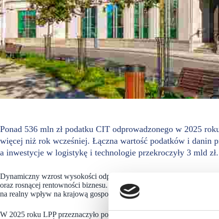
Ponad 536 mln zł podatku CIT odprowadzonego w 2025 roku p
więcej niż rok wcześniej. Łączna wartość podatków i danin p
a inwestycje w logistykę i technologie przekroczyły 3 mld zł.
Dynamiczny wzrost wysokości odprowadzanego podatku CIT jest efekt
oraz rosnącej rentowności biznesu. Spółka podkreśla, że skala działaln
na realny wpływ na krajową gospodarkę i finanse publiczne.
W 2025 roku LPP przeznaczyło ponad 3 mld zł na rozwój logistyki i te