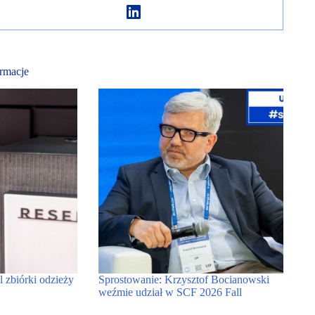
rmacje
zbiórki odzieży
Sprostowanie: Krzysztof Bocianowski
weźmie udział w SCF 2026 Fall