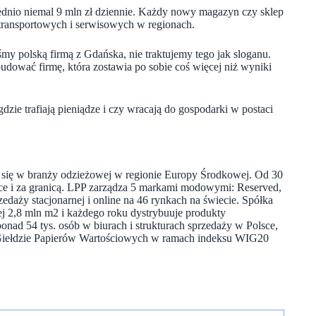
rednio niemal 9 mln zł dziennie. Każdy nowy magazyn czy sklep
, transportowych i serwisowych w regionach.
śmy polską firmą z Gdańska, nie traktujemy tego jak sloganu.
 budować firmę, która zostawia po sobie coś więcej niż wyniki
dzie trafiają pieniądze i czy wracają do gospodarki w postaci
ch się w branży odzieżowej w regionie Europy Środkowej. Od 30
olsce i za granicą. LPP zarządza 5 markami modowymi: Reserved,
zedaży stacjonarnej i online na 46 rynkach na świecie. Spółka
ej 2,8 mln m2 i każdego roku dystrybuuje produkty
ponad 54 tys. osób w biurach i strukturach sprzedaży w Polsce,
ej Giełdzie Papierów Wartościowych w ramach indeksu WIG20