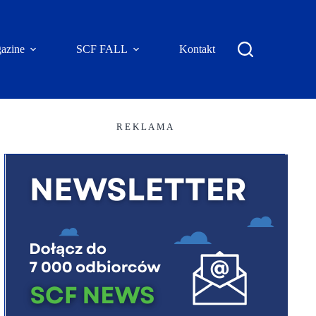
azine
SCF FALL
Kontakt
R E K L A M A