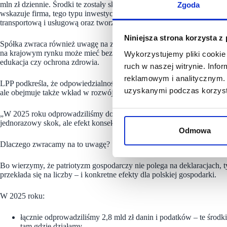
mln zł dziennie. Środki te zostały skierowane m.in. na rozwój zaplecz
Zgoda
wskazuje firma, tego typu inwestycje generują efekt mnożnikowy dla 
transportową i usługową oraz tworząc nowe miejsca pracy.
Niniejsza strona korzysta z
Spółka zwraca również uwagę na znaczenie reinwestowania kapitału w
na krajowym rynku może mieć bezpośrednie przełożenie na finansowani
Wykorzystujemy pliki cookie 
edukacja czy ochrona zdrowia.
ruch w naszej witrynie. Inf
reklamowym i analitycznym. 
LPP podkreśla, że odpowiedzialność biznesu nie ogranicza się wyłącz
uzyskanymi podczas korzysta
ale obejmuje także wkład w rozwój gospodarki i stabilność finansów p
„W 2025 roku odprowadziliśmy do budżetu państwa ponad 536 mln zł p
jednorazowy skok, ale efekt konsekwentnie realizowanej strategii i r
Odmowa
Dlaczego zwracamy na to uwagę?
Bo wierzymy, że patriotyzm gospodarczy nie polega na deklaracjach, t
przekłada się na liczby – i konkretne efekty dla polskiej gospodarki.
W 2025 roku:
łącznie odprowadziliśmy 2,8 mld zł danin i podatków – te środki r
tam gdzie działamy,