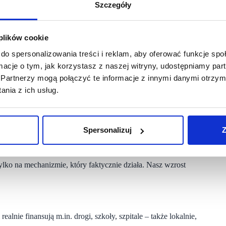
a magazynowego, infrastruktury oraz sieci sprzedaży. Jak
Szczegóły
lokalnych gospodarek, wspierając branże budowlaną,
 plików cookie
 Polsce. Według LPP rozwój przedsiębiorstw działających
e usług publicznych, takich jak infrastruktura drogowa,
do spersonalizowania treści i reklam, aby oferować funkcje sp
ormacje o tym, jak korzystasz z naszej witryny, udostępniamy p
Partnerzy mogą połączyć te informacje z innymi danymi otrzym
nie do wyników sprzedażowych czy ekspansji zagranicznej,
nia z ich usług.
ublicznych.
odatku CIT – o 64% więcej niż rok wcześniej. To nie był
entownego rozwoju LPP.
Spersonalizuj
Z
ylko na mechanizmie, który faktycznie działa. Nasz wzrost
ealnie finansują m.in. drogi, szkoły, szpitale – także lokalnie,