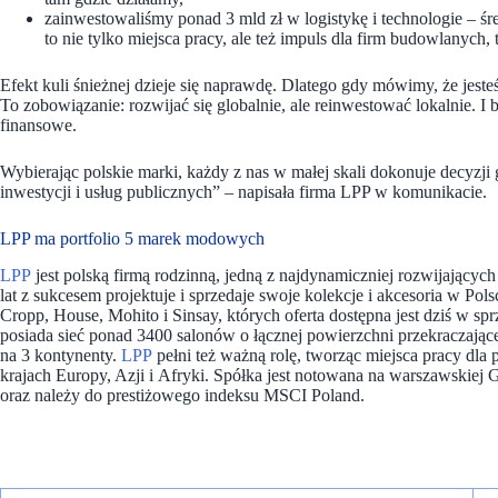
zainwestowaliśmy ponad 3 mld zł w logistykę i technologie – ś
to nie tylko miejsca pracy, ale też impuls dla firm budowlanych
Efekt kuli śnieżnej dzieje się naprawdę. Dlatego gdy mówimy, że jeste
To zobowiązanie: rozwijać się globalnie, ale reinwestować lokalnie. I
finansowe.
Wybierając polskie marki, każdy z nas w małej skali dokonuje decyzji g
inwestycji i usług publicznych” – napisała firma LPP w komunikacie.
LPP ma portfolio 5 marek modowych
LPP
jest polską firmą rodzinną, jedną z najdynamiczniej rozwijający
lat z sukcesem projektuje i sprzedaje swoje kolekcje i akcesoria w P
Cropp, House, Mohito i Sinsay, których oferta dostępna jest dziś w spr
posiada sieć ponad 3400 salonów o łącznej powierzchni przekraczając
na 3 kontynenty.
LPP
pełni też ważną rolę, tworząc miejsca pracy dla 
krajach Europy, Azji i Afryki. Spółka jest notowana na warszawski
oraz należy do prestiżowego indeksu MSCI Poland.