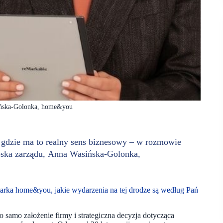
ińska-Golonka, home&you
gdzie ma to realny sens biznesowy – w rozmowie
eska zarządu, Anna Wasińska-Golonka,
a marka home&you, jakie wydarzenia na tej drodze są według Pań
samo założenie firmy i strategiczna decyzja dotycząca