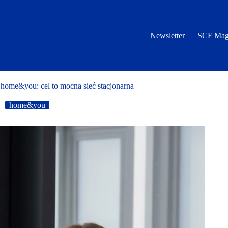
Newsletter
SCF Mag
ome&you: cel to mocna sieć stacjonarna
home&you