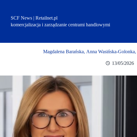
Przejdź
do
treści
SCF News | Retailnet.pl
komercjalizacja i zarządzanie centrami handlowymi
Magdalena Barańska, Anna Wasińska-Golonka, h
13/05/2026