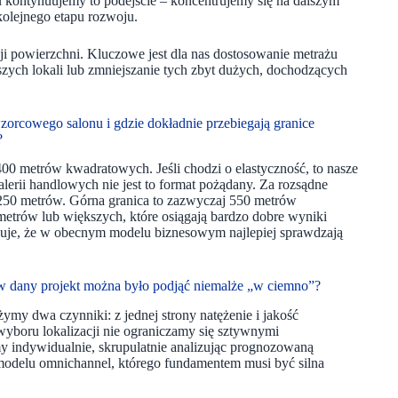
u kontynuujemy to podejście – koncentrujemy się na dalszym
 kolejnego etapu rozwoju.
ji powierzchni. Kluczowe jest dla nas dostosowanie metrażu
zych lokali lub zmniejszanie tych zbyt dużych, dochodzących
 wzorcowego salonu i gdzie dokładnie przebiegają granice
p?
00 metrów kwadratowych. Jeśli chodzi o elastyczność, to nasze
lerii handlowych nie jest to format pożądany. Za rozsądne
250 metrów. Górna granica to zazwyczaj 550 metrów
trów lub większych, które osiągają bardzo dobre wyniki
zuje, że w obecnym modelu biznesowym najlepiej sprawdzają
 w dany projekt można było podjąć niemalże „w ciemno”?
y dwa czynniki: z jednej strony natężenie i jakość
yboru lokalizacji nie ograniczamy się sztywnymi
y indywidualnie, skrupulatnie analizując prognozowaną
 modelu omnichannel, którego fundamentem musi być silna