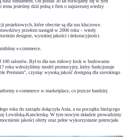
ią nasz fundament. Od ponad 30 lat rozwijamy się w tym
 temu jesteśmy dziś jedną z firm o najszerszej wiedzy
i projektowych, które obecnie są dla nas kluczowe.
prawdziwy przełom nastąpił w 2006 roku – wtedy
rskim designie, wysokiej jakości i dekoracyjności.
omiliśmy e-commerce.
onad 100 salonów. Był to dla nas milowy krok w budowaniu
 2017 roku wdrożyliśmy model promocyjny, który funkcjonuje
le Premium”, czyniąc wysoką jakość dostępną dla szerokiego
atformy e-commerce w marketplace, co jeszcze bardziej
ego roku do zarządu dołączyła Ania, a na początku bieżącego
– Izę Lewińską-Kanclerską. W tym nowym składzie prowadzimy
mocnienie jakości oferty oraz pełne wykorzystanie potencjału