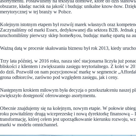
asortymentu. Postawiliśmy na tekstylia domowe, które do dziś stanow
obszarze, kładąc nacisk na jakość i budując unikalne know-how. Dzięki
merytorycznej w tej branży w Polsce.
Kolejnym istotnym etapem był rozwój marek własnych oraz kompetencj
Zaczynaliśmy od marki Essex, dedykowanej dla sektora B2B. Jednak 
uruchomiliśmy pierwszy sklep home&you, budując markę opartą na auto
Ważną datą w procesie skalowania biznesu był rok 2013, kiedy uruch
Trzy lata później, w 2016 roku, nasza sieć stacjonarna liczyła już p
bliskości z klientem i zwiększaniu zasięgu terytorialnego. Z kolei w
do dziś. Pozwolił on nam pozycjonować markę w segmencie „Affordab
grona odbiorców, zarówno pod względem zasięgu, jak i ceny.
Następnym krokiem milowym była decyzja o przekształceniu naszej pl
zwiększyło dostępność oferowanego asortymentu.
Obecnie znajdujemy się na kolejnym, nowym etapie. W połowie ubiegł
roku powitaliśmy drugą wiceprezeskę i nową dyrektorkę finansową 
transformację, której celem jest uporządkowanie kierunku rozwoju, wz
marki w modelu omnichannel.