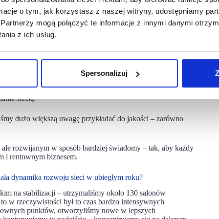
ormacje o tym, jak korzystasz z naszej witryny, udostępniamy p
 &you
Partnerzy mogą połączyć te informacje z innymi danymi otrzym
ąc liczbę stu salonów w dekadę. Można to nazwać szybkim,
nia z ich usług.
w kolejnym dziesięcioleciu, czyli między rokiem 2016 a 2026?
tegia dotycząca sieci stacjonarnej?
ce oraz kilkanaście na rynkach zagranicznych. W szczytowym
aju.
Spersonalizuj
Z
ensywnego zwiększania skali, o tyle ostatnia dekada
ania siecią.
liśmy dużo większą uwagę przykładać do jakości – zarówno
, ale rozwijanym w sposób bardziej świadomy – tak, aby każdy
nym i rentownym biznesem.
dała dynamika rozwoju sieci w ubiegłym roku?
im na stabilizacji – utrzymaliśmy około 130 salonów
 to w rzeczywistości był to czas bardzo intensywnych
rentownych punktów, otworzyliśmy nowe w lepszych