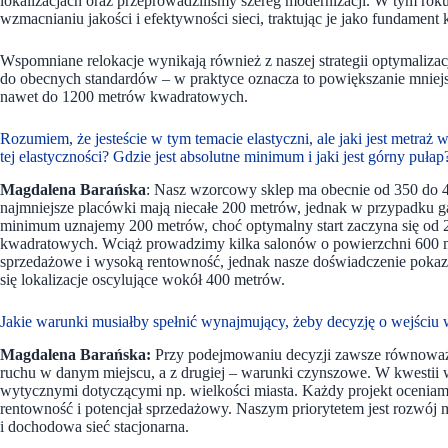
lokalizacjach oraz przeprowadziliśmy szereg modernizacji. W tym rok
wzmacnianiu jakości i efektywności sieci, traktując je jako fundament
Wspomniane relokacje wynikają również z naszej strategii optymalizac
do obecnych standardów – w praktyce oznacza to powiększanie mniejs
nawet do 1200 metrów kwadratowych.
Rozumiem, że jesteście w tym temacie elastyczni, ale jaki jest metraż
tej elastyczności? Gdzie jest absolutne minimum i jaki jest górny puła
Magdalena Barańska
: Nasz wzorcowy sklep ma obecnie od 350 do 4
najmniejsze placówki mają niecałe 200 metrów, jednak w przypadku ga
minimum uznajemy 200 metrów, choć optymalny start zaczyna się od 
kwadratowych. Wciąż prowadzimy kilka salonów o powierzchni 600 me
sprzedażowe i wysoką rentowność, jednak nasze doświadczenie poka
się lokalizacje oscylujące wokół 400 metrów.
Jakie warunki musiałby spełnić wynajmujący, żeby decyzję o wejściu
Magdalena Barańska:
Przy podejmowaniu decyzji zawsze równoważym
ruchu w danym miejscu, a z drugiej – warunki czynszowe. W kwestii w
wytycznymi dotyczącymi np. wielkości miasta. Każdy projekt oceniam
rentowność i potencjał sprzedażowy. Naszym priorytetem jest rozwój
i dochodowa sieć stacjonarna.