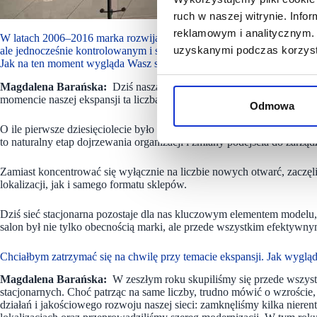
ruch w naszej witrynie. Inf
Salon home
reklamowym i analitycznym. 
W latach 2006–2016 marka rozwijała się bardzo dynamicznie, osiągaj
uzyskanymi podczas korzysta
ale jednocześnie kontrolowanym i spokojnym wzrostem. Co działo się 
Jak na ten moment wygląda Wasz stan posiadania i jak zmieniła się stra
Magdalena Barańska:
Dziś nasza sieć to ponad 130 salonów w Pols
momencie naszej ekspansji ta liczba przekraczała 150 lokalizacji w kr
Odmowa
O ile pierwsze dziesięciolecie było czasem dynamicznego rozwoju i int
to naturalny etap dojrzewania organizacji i zmiany podejścia do zarządz
Zamiast koncentrować się wyłącznie na liczbie nowych otwarć, zaczę
lokalizacji, jak i samego formatu sklepów.
Dziś sieć stacjonarna pozostaje dla nas kluczowym elementem modelu
salon był nie tylko obecnością marki, ale przede wszystkim efektyw
Chciałbym zatrzymać się na chwilę przy temacie ekspansji. Jak wyglą
Magdalena Barańska:
W zeszłym roku skupiliśmy się przede wszystk
stacjonarnych. Choć patrząc na same liczby, trudno mówić o wzroście,
działań i jakościowego rozwoju naszej sieci: zamknęliśmy kilka nie