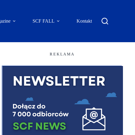
azine
SCF FALL
Kontakt
R E K L A M A