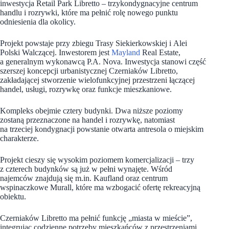
inwestycja Retail Park Libretto – trzykondygnacyjne centrum
handlu i rozrywki, które ma pełnić rolę nowego punktu
odniesienia dla okolicy.
Projekt powstaje przy zbiegu Trasy Siekierkowskiej i Alei
Polski Walczącej. Inwestorem jest
Mayland
Real Estate,
a generalnym wykonawcą P.A. Nova. Inwestycja stanowi część
szerszej koncepcji urbanistycznej Czerniaków Libretto,
zakładającej stworzenie wielofunkcyjnej przestrzeni łączącej
handel, usługi, rozrywkę oraz funkcje mieszkaniowe.
Kompleks obejmie cztery budynki. Dwa niższe poziomy
zostaną przeznaczone na handel i rozrywkę, natomiast
na trzeciej kondygnacji powstanie otwarta antresola o miejskim
charakterze.
Projekt cieszy się wysokim poziomem komercjalizacji – trzy
z czterech budynków są już w pełni wynajęte. Wśród
najemców znajdują się m.in. Kaufland oraz centrum
wspinaczkowe Murall, które ma wzbogacić ofertę rekreacyjną
obiektu.
Czerniaków Libretto ma pełnić funkcję „miasta w mieście”,
integrując codzienne potrzeby mieszkańców z przestrzeniami