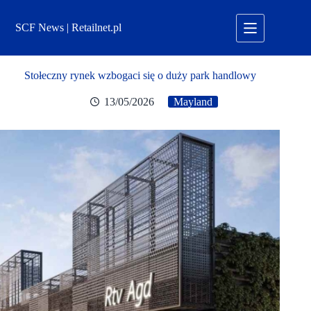
Przejdź
do
SCF News | Retailnet.pl
treści
Stołeczny rynek wzbogaci się o duży park handlowy
13/05/2026
Mayland