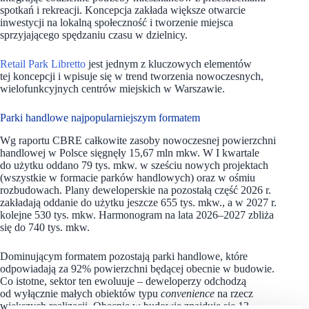
spotkań i rekreacji. Koncepcja zakłada większe otwarcie
inwestycji na lokalną społeczność i tworzenie miejsca
sprzyjającego spędzaniu czasu w dzielnicy.
Retail Park Libretto
jest jednym z kluczowych elementów
tej koncepcji i wpisuje się w trend tworzenia nowoczesnych,
wielofunkcyjnych centrów miejskich w Warszawie.
Parki handlowe najpopularniejszym formatem
Wg raportu CBRE całkowite zasoby nowoczesnej powierzchni
handlowej w Polsce sięgnęły 15,67 mln mkw. W I kwartale
do użytku oddano 79 tys. mkw. w sześciu nowych projektach
(wszystkie w formacie parków handlowych) oraz w ośmiu
rozbudowach. Plany deweloperskie na pozostałą część 2026 r.
zakładają oddanie do użytku jeszcze 655 tys. mkw., a w 2027 r.
kolejne 530 tys. mkw. Harmonogram na lata 2026–2027 zbliża
się do 740 tys. mkw.
Dominującym formatem pozostają parki handlowe, które
odpowiadają za 92% powierzchni będącej obecnie w budowie.
Co istotne, sektor ten ewoluuje – deweloperzy odchodzą
od wyłącznie małych obiektów typu
convenience
na rzecz
większych realizacji. Obecnie w budowie znajduje się 13