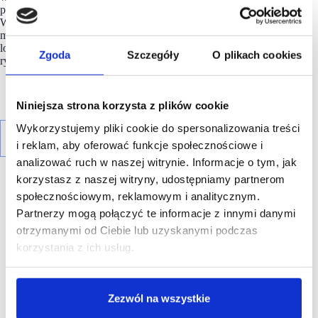
projektów o powierzchni przekraczającej 15 000 mkw.
W miarę ekspansji parków do mniejszych miast (poniżej 20 tys.
mieszkańców), kluczowa staje się jednak wnikliwa analiza
lokalizacji, aby uniknąć ryzyka selektywnego „przegrzania”
Zgoda
Szczegóły
O plikach cookies
rynku.
Niniejsza strona korzysta z plików cookie
Wykorzystujemy pliki cookie do spersonalizowania treści
i reklam, aby oferować funkcje społecznościowe i
analizować ruch w naszej witrynie. Informacje o tym, jak
korzystasz z naszej witryny, udostępniamy partnerom
społecznościowym, reklamowym i analitycznym.
Partnerzy mogą połączyć te informacje z innymi danymi
otrzymanymi od Ciebie lub uzyskanymi podczas
R E K L A M A
korzystania z ich usług.
Zezwól na wszystkie