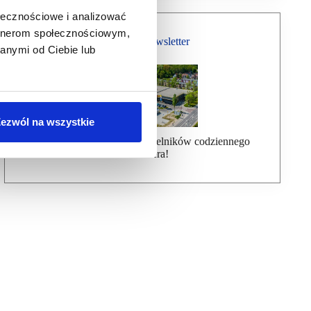
ołecznościowe i analizować
artnerom społecznościowym,
Bezpłatny Newsletter
anymi od Ciebie lub
ezwól na wszystkie
Dołącz do ponad 7000 czytelników codziennego
newslettera!