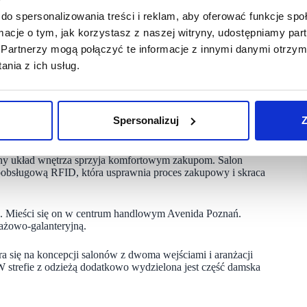
a w Głogowie. Nowy sklep zajmuje powierzchnię 439 mkw.
do spersonalizowania treści i reklam, aby oferować funkcje sp
lnej po dodatki oraz akcesoria podróżne. Nowy salon w Galerii
ormacje o tym, jak korzystasz z naszej witryny, udostępniamy p
accessories: pierwsza dedykowana jest kolekcjom
Partnerzy mogą połączyć te informacje z innymi danymi otrzym
projektowana tak, aby zapewnić komfort zakupów i umożliwić
nia z ich usług.
cia kolejnego salonu w Warszawie. Nasz nowy sklep
 został podzielony na dwie strefy. Nowy salon w Galerii
accessories: pierwsza dedykowana jest kolekcjom
Spersonalizuj
Z
yjny układ wnętrza sprzyja komfortowym zakupom. Salon
oobsługową RFID, która usprawnia proces zakupowy i skraca
u. Mieści się on w centrum handlowym Avenida Poznań.
gażowo-galanteryjną.
się na koncepcji salonów z dwoma wejściami i aranżacji
 strefie z odzieżą dodatkowo wydzielona jest część damska