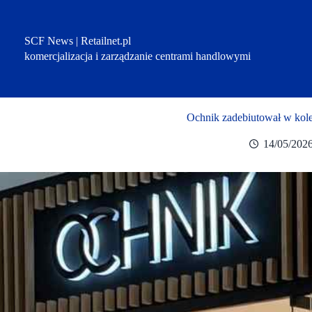
Przejdź
do
treści
SCF News | Retailnet.pl
komercjalizacja i zarządzanie centrami handlowymi
Ochnik zadebiutował w kole
14/05/202