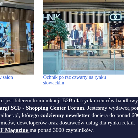
y salon
Ochnik po raz czwarty na rynku
słowackim
m jest liderem komunikacji B2B dla rynku centrów handlowy
targi SCF - Shopping Center Forum
. Jesteśmy wydawcą por
ilnet.pl, którego
codzienny newsletter
dociera do ponad 60
emców, deweloperów oraz dostawców usług dla rynku retail.
F Magazine
ma ponad 3000 czytelników.