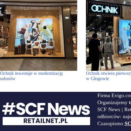
Ochnik inwestuje w modernizację
Ochnik otwiera pierwsz
salonów
w Głogowie
Firma Evigo.co
Organizujemy
SCF News | Reta
odbiorców: naj
Czasopismo
SC