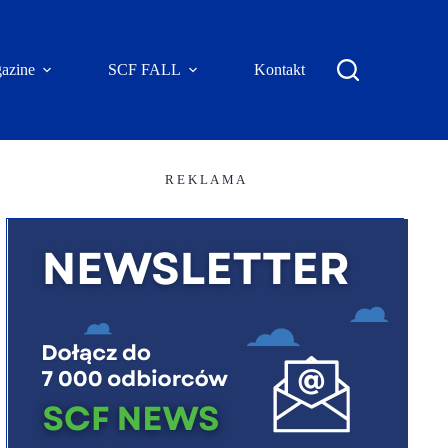
azine
SCF FALL
Kontakt
R E K L A M A