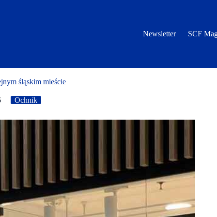
Newsletter
SCF Mag
jnym śląskim mieście
6
Ochnik