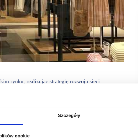
m rynku, realizując strategię rozwoju sieci
zębiu Zdroju.
klepów Quiosque i Ryłko.
Szczegóły
ci marki i wzmacnianiu jej obecności w różnych regionach
 plików cookie