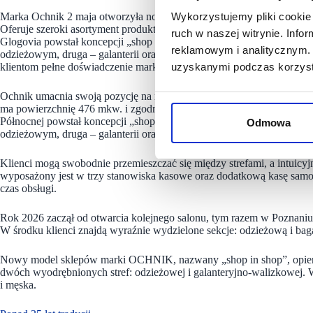
Marka Ochnik 2 maja otworzyła nową lokalizację w Galerii Glogovi
Wykorzystujemy pliki cookie 
Oferuje szeroki asortyment produktów – od odzieży skórzanej i teksty
ruch w naszej witrynie. Inf
Glogovia powstał koncepcji „shop in shop” – OCHNIK oraz OCHNIK 
reklamowym i analitycznym. 
odzieżowym, druga – galanterii oraz bagażowi. Przestrzeń została za
klientom pełne doświadczenie marki.
uzyskanymi podczas korzysta
Ochnik umacnia swoją pozycję na rynku i marzec rozpoczął od otwar
ma powierzchnię 476 mkw. i zgodnie z aktualną koncepcją aranżacyjną
Północnej powstał koncepcji „shop in shop” – OCHNIK oraz OCHNIK 
Odmowa
odzieżowym, druga – galanterii oraz bagażowi.
Klienci mogą swobodnie przemieszczać się między strefami, a intuic
wyposażony jest w trzy stanowiska kasowe oraz dodatkową kasę sam
czas obsługi.
Rok 2026 zaczął od otwarcia kolejnego salonu, tym razem w Poznani
W środku klienci znajdą wyraźnie wydzielone sekcje: odzieżową i ba
Nowy model sklepów marki OCHNIK, nazwany „shop in shop”, opiera 
dwóch wyodrębnionych stref: odzieżowej i galanteryjno-walizkowej. W
i męska.