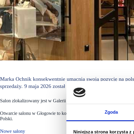
Marka Ochnik konsekwentnie umacnia swoją pozycję na polski
sprzedaży. 9 maja 2026 został otwarty pierwszy salon w Jastr
Salon zlokalizowany jest w Galerii Zdrój w Jastrzębiu Zdroju obok s
Zgoda
Otwarcie salonu w Głogowie to kolejny krok w zwiększaniu dostępnoś
Polski.
Nowe salony
Niniejsza strona korzysta z