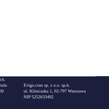
ch.
talu
Evigo.com sp. z o.o. sp.k.
00
ul. Klimczaka 1, 02-797 Warszawa
NIP 5252633492