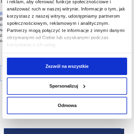
Termin otwarcia tych parków handlowych to 2026 r.
i reklam, aby oferować funkcje społecznościowe i
analizować ruch w naszej witrynie. Informacje o tym, jak
Redkom Development
został trzykrotnie uhonorowany tytułem
korzystasz z naszej witryny, udostępniamy partnerom
Retail Developer of the Year (CEE Retail Awards 2025 i 2026
społecznościowym, reklamowym i analitycznym.
oraz Baltic Real Estate Awards 2025). Spółka została również
wyróżniona nagrodami za oddane do użytku obiekty, w tym
Partnerzy mogą połączyć te informacje z innymi danymi
za Park Glinianka, Ozimską Park, Comfy Park Bielik
otrzymanymi od Ciebie lub uzyskanymi podczas
oraz za park handlowy w budowie – Comfy Park Bydgoszcz.
korzystania z ich usług.
Zezwól na wszystkie
Spersonalizuj
Odmowa
R E K L A M A