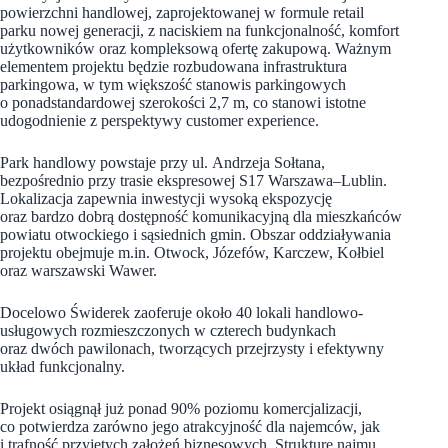
powierzchni handlowej, zaprojektowanej w formule retail
parku nowej generacji, z naciskiem na funkcjonalność, komfort
użytkowników oraz kompleksową ofertę zakupową. Ważnym
elementem projektu będzie rozbudowana infrastruktura
parkingowa, w tym większość stanowis parkingowych
o ponadstandardowej szerokości 2,7 m, co stanowi istotne
udogodnienie z perspektywy customer experience.
Park handlowy powstaje przy ul. Andrzeja Sołtana,
bezpośrednio przy trasie ekspresowej S17 Warszawa–Lublin.
Lokalizacja zapewnia inwestycji wysoką ekspozycję
oraz bardzo dobrą dostępność komunikacyjną dla mieszkańców
powiatu otwockiego i sąsiednich gmin. Obszar oddziaływania
projektu obejmuje m.in. Otwock, Józefów, Karczew, Kołbiel
oraz warszawski Wawer.
Docelowo Świderek zaoferuje około 40 lokali handlowo-
usługowych rozmieszczonych w czterech budynkach
oraz dwóch pawilonach, tworzących przejrzysty i efektywny
układ funkcjonalny.
Projekt osiągnął już ponad 90% poziomu komercjalizacji,
co potwierdza zarówno jego atrakcyjność dla najemców, jak
i trafność przyjętych założeń biznesowych. Strukturę najmu