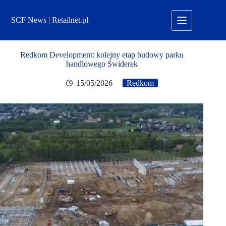
Przejdź
do
SCF News | Retailnet.pl
treści
Redkom Development: kolejny etap budowy parku
handlowego Świderek
15/05/2026
Redkom