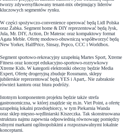
tworzy zdywersyfikowany tenant-mix obejmujący liderów
kluczowych segmentów rynku.
W części spożywczo-convenience operować będą Lidl Polska
oraz Żabka. Segment home & DIY reprezentować będą Jysk,
Jula, Mr. DIY, Action, Dr Materac oraz kompaktowy format
Agata Meble. Ofertę modowo-obuwniczą współtworzyć będą
New Yorker, HalfPrice, Sinsay, Pepco, CCC i Worldbox.
Segment sportowo-rekreacyjny uzupełnią Martes Sport, Xtreme
Fitness oraz koncept edukacyjno-sportowo-rozrywkowy
Xtreme Kids. W kategorii elektroniki obecny będzie Media
Expert, Ofertę drogeryjną zbuduje Rossmann, sklepy
jubilerskie reprezentować będą YES i Apart,. Nie zabraknie
również kantoru oraz biura podróży.
Istotnym komponentem projektu będzie także strefa
gastronomiczna, w której znajdzie się m.in. Viet Point, a ofertę
uzupełnią lokalni przedsiębiorcy, w tym Piekarnia Wanda
oraz sklep mięsno-wędliniarski Kiszeczka. Tak skonstruowana
struktura najmu zapewnia odpowiednią równowagę pomiędzy
silnymi markami ogólnopolskimi a rozpoznawalnymi lokalnie
konceptami.