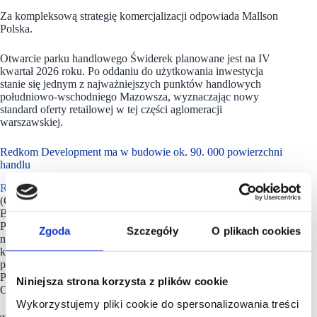
Za kompleksową strategię komercjalizacji odpowiada Mallson
Polska.
Otwarcie parku handlowego Świderek planowane jest na IV
kwartał 2026 roku. Po oddaniu do użytkowania inwestycja
stanie się jednym z najważniejszych punktów handlowych
południowo-wschodniego Mazowsza, wyznaczając nowy
standard oferty retailowej w tej części aglomeracji
warszawskiej.
Redkom Development ma w budowie ok. 90. 000 powierzchni
handlu
Redkom Development
oddał do użytku ponad 60 000 mkw.
(GLA) parków handlowych w Polsce: Park Glinianka (obecnie
BIG Łubna) pod Warszawą, Ozimska Park w Opolu, Comfy
Park Bielik w Bielsku-Białej i Przystanek Karkonosze
Zgoda
Szczegóły
O plikach cookies
na przedmieściach Karpacza. Spółka jest w trakcie budowy
kolejnych obiektów handlowych (łącznie ok. 90 000 mkw.
powierzchni handlu), w tym obiektu w Bydgoszczy (Comfy
Park Bydgoszcz), Dzierżoniowie (BIG Dzierżoniów),
Niniejsza strona korzysta z plików cookie
Otwocku (Świderek), Lublinie i Białymstoku.
Wykorzystujemy pliki cookie do spersonalizowania treści