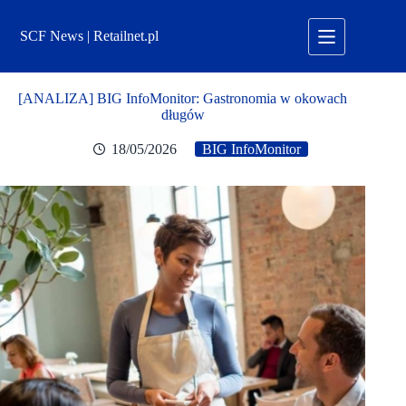
Przejdź
do
SCF News | Retailnet.pl
treści
[ANALIZA] BIG InfoMonitor: Gastronomia w okowach
długów
18/05/2026
BIG InfoMonitor