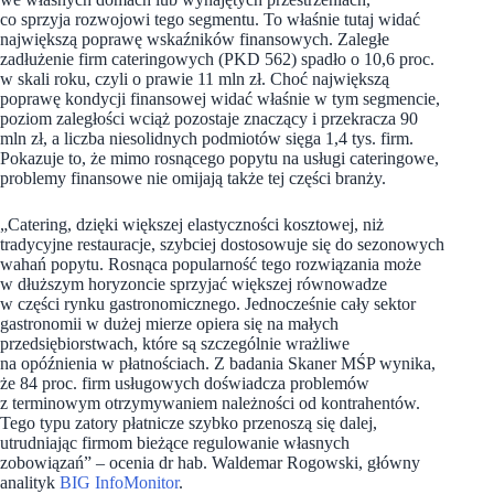
co sprzyja rozwojowi tego segmentu. To właśnie tutaj widać
największą poprawę wskaźników finansowych. Zaległe
zadłużenie firm cateringowych (PKD 562) spadło o 10,6 proc.
w skali roku, czyli o prawie 11 mln zł. Choć największą
poprawę kondycji finansowej widać właśnie w tym segmencie,
poziom zaległości wciąż pozostaje znaczący i przekracza 90
mln zł, a liczba niesolidnych podmiotów sięga 1,4 tys. firm.
Pokazuje to, że mimo rosnącego popytu na usługi cateringowe,
problemy finansowe nie omijają także tej części branży.
„Catering, dzięki większej elastyczności kosztowej, niż
tradycyjne restauracje, szybciej dostosowuje się do sezonowych
wahań popytu. Rosnąca popularność tego rozwiązania może
w dłuższym horyzoncie sprzyjać większej równowadze
w części rynku gastronomicznego. Jednocześnie cały sektor
gastronomii w dużej mierze opiera się na małych
przedsiębiorstwach, które są szczególnie wrażliwe
na opóźnienia w płatnościach. Z badania Skaner MŚP wynika,
że 84 proc. firm usługowych doświadcza problemów
z terminowym otrzymywaniem należności od kontrahentów.
Tego typu zatory płatnicze szybko przenoszą się dalej,
utrudniając firmom bieżące regulowanie własnych
zobowiązań” – ocenia dr hab. Waldemar Rogowski, główny
analityk
BIG InfoMonitor
.