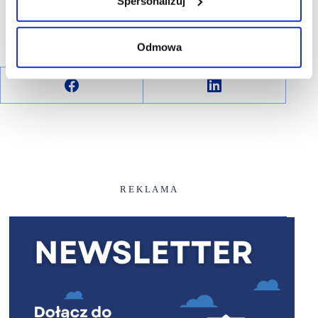
Spersonalizuj
Odmowa
R E K L A M A