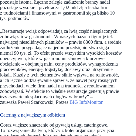
pozostaje istotna. Łączne zaległe zadłużenie branży nadal
pozostaje wysokie i przekracza 1,02 mld zł, a liczba firm
z trudnościami i finansowymi w gastronomii sięga blisko 10
tys. podmiotów.
„Restauracje wciąż odpowiadają za lwią część niespłaconych
zobowiązań w gastronomii. W naszych bazach figuruje też
najwięcej niesolidnych płatników – prawie 8300 firm, a średnie
zadłużenie przypadające na jedno przedsiębiorstwo sięga
niemal 90 tys. zł. To efekt przede wszystkim wysokich kosztów
operacyjnych, które w gastronomii stanowią kluczowe
obciążenie – obejmują m.in. ceny produktów, wynagrodzenia
pracowników, energię, logistykę, dostawy oraz utrzymanie
lokali. Każdy z tych elementów silnie wpływa na rentowność,
a ich łączne oddziaływanie sprawia, że nawet przy rosnących
przychodach wiele firm nadal ma trudności z regulowaniem
zobowiązań. W efekcie to właśnie restauracje generują prawie
trzy czwarte niespłaconych długów w branży” –
zauważa Paweł Szarkowski, Prezes
BIG InfoMonitor.
Catering z największym odbiciem
Coraz większe znaczenie odgrywają usługi cateringowe.
To rozwiązanie dla tych, którzy z kolei organizują przyjęcia
we własnych domach lub wynajętych przestrzeniach,