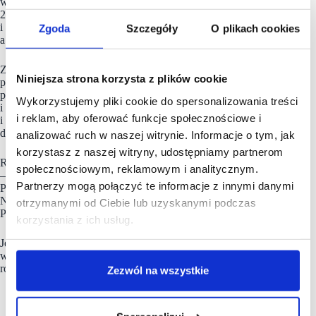
wśród kategorii o najwyższych wzrostach obrotów r/r w Q1
2026 w centrach handlowych znalazły się restauracje
i kawiarnie (+6,6%). W lutym wzrost wyniósł +5,5%,
Zgoda
Szczegóły
O plikach cookies
a w styczniu aż +9,1%.
Zgodnie z raportem Colliers „Mixed-use 2.0. Adaptacja
Niniejsza strona korzysta z plików cookie
projektów do zmieniających się potrzeb”, gastronomia
pozostaje kluczowym elementem obiektów handlowych
Wykorzystujemy pliki cookie do spersonalizowania treści
i projektów mixed-use, pełniąc rolę miejsca spotkań
i reklam, aby oferować funkcje społecznościowe i
i budowania doświadczeń. Z udziałem 36% utrzymuje
dominującą pozycję w strukturze najemców tych inwestycji.
analizować ruch w naszej witrynie. Informacje o tym, jak
korzystasz z naszej witryny, udostępniamy partnerom
Rosnącą popularność zyskują również koncepty typu food hall
społecznościowym, reklamowym i analitycznym.
– aż 78% ich najemców stanowią lokalne lub unikatowe marki.
Partnerzy mogą połączyć te informacje z innymi danymi
Przykładami udanych realizacji są m.in. Food Town w Fabryce
Norblina, Foodhall Browary oraz Food Hall w Elektrowni
otrzymanymi od Ciebie lub uzyskanymi podczas
Powiśle.
korzystania z ich usług.
Jednocześnie zamknięcie Food Hall PZO w Warszawie może
wskazywać, że dynamiczny rozwój tego segmentu wiąże się
również z ryzykiem nadpodaży w wybranych lokalizacjach.
Zezwól na wszystkie