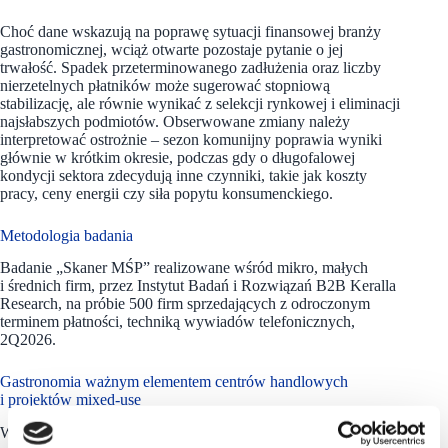
Choć dane wskazują na poprawę sytuacji finansowej branży
gastronomicznej, wciąż otwarte pozostaje pytanie o jej
trwałość. Spadek przeterminowanego zadłużenia oraz liczby
nierzetelnych płatników może sugerować stopniową
stabilizację, ale równie wynikać z selekcji rynkowej i eliminacji
najsłabszych podmiotów. Obserwowane zmiany należy
interpretować ostrożnie – sezon komunijny poprawia wyniki
głównie w krótkim okresie, podczas gdy o długofalowej
kondycji sektora zdecydują inne czynniki, takie jak koszty
pracy, ceny energii czy siła popytu konsumenckiego.
Metodologia badania
Badanie „Skaner MŚP” realizowane wśród mikro, małych
i średnich firm, przez Instytut Badań i Rozwiązań B2B Keralla
Research, na próbie 500 firm sprzedających z odroczonym
terminem płatności, techniką wywiadów telefonicznych,
2Q2026.
Gastronomia ważnym elementem centrów handlowych
i projektów mixed-use
Według danych Polskiej Rady Centrów Handlowych (PRCH),