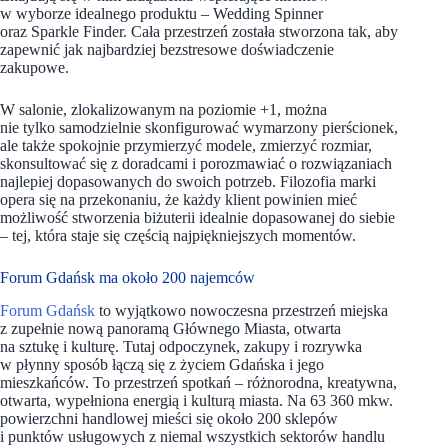
w wyborze idealnego produktu – Wedding Spinner
oraz Sparkle Finder. Cała przestrzeń została stworzona tak, aby
zapewnić jak najbardziej bezstresowe doświadczenie
zakupowe.
W salonie, zlokalizowanym na poziomie +1, można
nie tylko samodzielnie skonfigurować wymarzony pierścionek,
ale także spokojnie przymierzyć modele, zmierzyć rozmiar,
skonsultować się z doradcami i porozmawiać o rozwiązaniach
najlepiej dopasowanych do swoich potrzeb. Filozofia marki
opera się na przekonaniu, że każdy klient powinien mieć
możliwość stworzenia biżuterii idealnie dopasowanej do siebie
– tej, która staje się częścią najpiękniejszych momentów.
Forum Gdańsk ma około 200 najemców
Forum Gdańsk
to wyjątkowo nowoczesna przestrzeń miejska
z zupełnie nową panoramą Głównego Miasta, otwarta
na sztukę i kulturę. Tutaj odpoczynek, zakupy i rozrywka
w płynny sposób łączą się z życiem Gdańska i jego
mieszkańców. To przestrzeń spotkań – różnorodna, kreatywna,
otwarta, wypełniona energią i kulturą miasta. Na 63 360 mkw.
powierzchni handlowej mieści się około 200 sklepów
i punktów usługowych z niemal wszystkich sektorów handlu