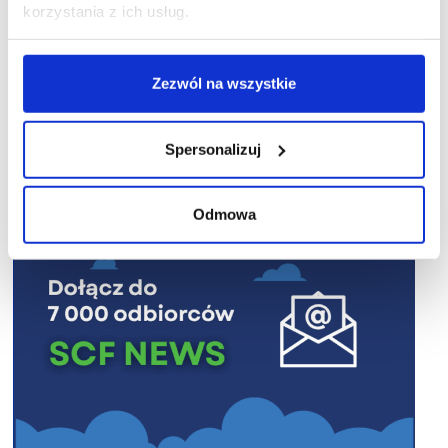
korzystania z ich usług.
Zezwól na wszystkie
R E K L A M A
Spersonalizuj
Odmowa