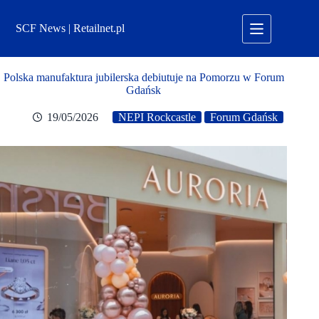
Przejdź
do
SCF News | Retailnet.pl
treści
Polska manufaktura jubilerska debiutuje na Pomorzu w Forum
Gdańsk
19/05/2026
NEPI Rockcastle
Forum Gdańsk