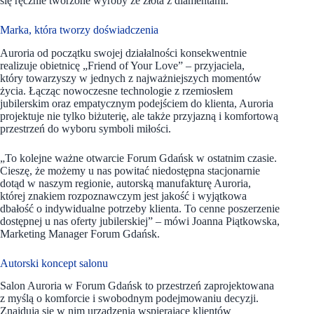
się ręcznie tworzone wyroby ze złota z diamentami.
Marka, która tworzy doświadczenia
Auroria od początku swojej działalności konsekwentnie
realizuje obietnicę „Friend of Your Love” – przyjaciela,
który towarzyszy w jednych z najważniejszych momentów
życia. Łącząc nowoczesne technologie z rzemiosłem
jubilerskim oraz empatycznym podejściem do klienta, Auroria
projektuje nie tylko biżuterię, ale także przyjazną i komfortową
przestrzeń do wyboru symboli miłości.
„To kolejne ważne otwarcie Forum Gdańsk w ostatnim czasie.
Cieszę, że możemy u nas powitać niedostępna stacjonarnie
dotąd w naszym regionie, autorską manufakturę Auroria,
której znakiem rozpoznawczym jest jakość i wyjątkowa
dbałość o indywidualne potrzeby klienta. To cenne poszerzenie
dostępnej u nas oferty jubilerskiej” – mówi Joanna Piątkowska,
Marketing Manager Forum Gdańsk.
Autorski koncept salonu
Salon Auroria w Forum Gdańsk to przestrzeń zaprojektowana
z myślą o komforcie i swobodnym podejmowaniu decyzji.
Znajdują się w nim urządzenia wspierające klientów