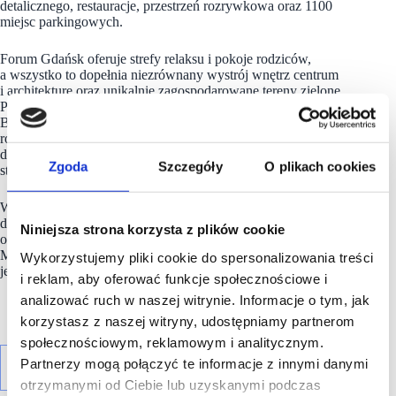
detalicznego, restauracje, przestrzeń rozrywkowa oraz 1100
miejsc parkingowych.
Forum Gdańsk oferuje strefy relaksu i pokoje rodziców,
a wszystko to dopełnia niezrównany wystrój wnętrz centrum
i architekturę oraz unikalnie zagospodarowane tereny zielone.
Przestrzeń Forum Gdańsk podzielona jest na trzy strefy –
Bulwar, Dziedziniec oraz Ulica, co dodatkowo podkreśla
różnorodność Forum. Każda strefa wyróżnia się starannie
dobranymi rozwiązaniami i detalami nawiązującymi do różnych
Zgoda
Szczegóły
O plikach cookies
stylów.
W skład kompleksu wchodzi również zabytkowy budynek
dawnego przedszkola prowadzonego przez Siostry Elżbietanki
Niniejsza strona korzysta z plików cookie
oraz Kunszt Wodny – siedziba Instytutu Kultury
Miejskiej. Właścicielem centrum handlowego Forum Gdańsk
Wykorzystujemy pliki cookie do spersonalizowania treści
jest
NEPI Rockcastle sp. z o.o.
i reklam, aby oferować funkcje społecznościowe i
analizować ruch w naszej witrynie. Informacje o tym, jak
korzystasz z naszej witryny, udostępniamy partnerom
społecznościowym, reklamowym i analitycznym.
Partnerzy mogą połączyć te informacje z innymi danymi
otrzymanymi od Ciebie lub uzyskanymi podczas