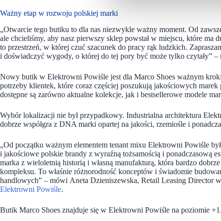
Ważny etap w rozwoju polskiej marki
„Otwarcie tego butiku to dla nas niezwykle ważny moment. Od zawsze z
ale chcieliśmy, aby nasz pierwszy sklep powstał w miejscu, które ma du
to przestrzeń, w której czuć szacunek do pracy rąk ludzkich. Zaprasz
i doświadczyć wygody, o której do tej pory być może tylko czytały”
Nowy butik w Elektrowni Powiśle jest dla Marco Shoes ważnym kroki
potrzeby klientek, które coraz częściej poszukują jakościowych marek
dostępne są zarówno aktualne kolekcje, jak i bestsellerowe modele ma
Wybór lokalizacji nie był przypadkowy. Industrialna architektura Ele
dobrze współgra z DNA marki opartej na jakości, rzemiośle i ponadc
„Od początku ważnym elementem tenant mixu Elektrowni Powiśle by
i jakościowe polskie brandy z wyraźną tożsamością i ponadczasową es
marka z wieloletnią historią i własną manufakturą, która bardzo dobr
kompleksu. To właśnie różnorodność konceptów i świadomie budowana o
handlowych” – mówi Aneta Dzieniszewska, Retail Leasing Director w 
Elektrowni Powiśle
.
Butik Marco Shoes znajduje się w Elektrowni Powiśle na poziomie +1