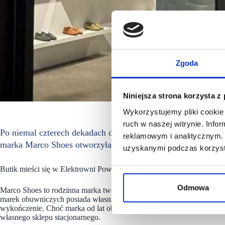
Zgoda
Niniejsza strona korzysta z
Wykorzystujemy pliki cookie 
ruch w naszej witrynie. Inf
Po niemal czterech dekadach doskonalenia sztuki szewskiej
reklamowym i analitycznym. 
marka Marco Shoes otworzyła swój pierwszy autorski butik 
uzyskanymi podczas korzysta
Butik mieści się w Elektrowni Powiśle.
Odmowa
Marco Shoes to rodzinna marka tworzona przez rodzinę Malinowskich o
marek obuwniczych posiada własną manufakturę zlokalizowaną pod Ra
wykończenie. Choć marka od lat obecna była online oraz w butikach m
własnego sklepu stacjonarnego.