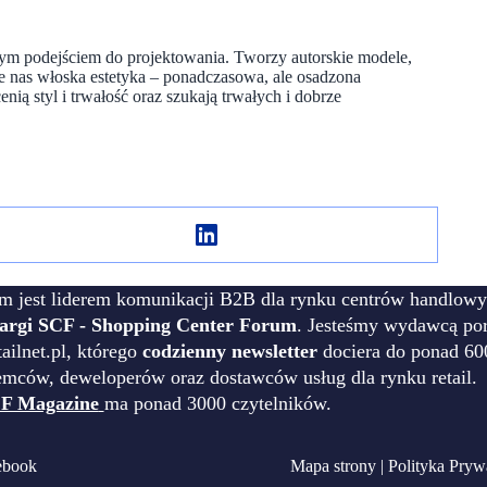
nym podejściem do projektowania. Tworzy autorskie modele,
je nas włoska estetyka – ponadczasowa, ale osadzona
nią styl i trwałość oraz szukają trwałych i dobrze
m jest liderem komunikacji B2B dla rynku centrów handlowy
targi SCF - Shopping Center Forum
. Jesteśmy wydawcą por
ilnet.pl, którego
codzienny newsletter
dociera do ponad 60
emców, deweloperów oraz dostawców usług dla rynku retail.
F Magazine
ma ponad 3000 czytelników.
ebook
Mapa strony
|
Polityka Pryw