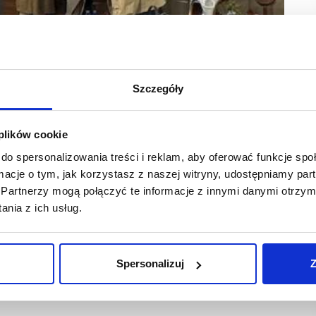
Szczegóły
 plików cookie
do spersonalizowania treści i reklam, aby oferować funkcje sp
ormacje o tym, jak korzystasz z naszej witryny, udostępniamy p
 w zaciszu własnej manufaktury pod Radomiem, polska
Partnerzy mogą połączyć te informacje z innymi danymi otrzym
stacjonarny. Na lokalizację wybrano Warszawę.
nia z ich usług.
Spersonalizuj
Z
d blisko czterech dekad. Jako jedna z nielicznych polskich
domiem, gdzie każdy model powstaje od projektu po finalne
ultibrandowych, dopiero teraz zdecydowała się na otwarcie