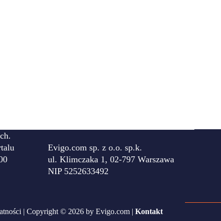
ch.
talu
Evigo.com sp. z o.o. sp.k.
00
ul. Klimczaka 1, 02-797 Warszawa
NIP 5252633492
atności
| Copyright © 2026 by Evigo.com |
Kontakt