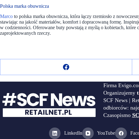
Polska marka obuwnicza
Marco
to polska marka obuwnicza, która łączy rzemiosło z nowoczes
stawiając na jakość materiałów, komfort i dopracowaną formę. Inspiru
w codzienności. Oferowane buty powstają z myślą o kobietach, które ce
zaprojektowanych rzeczy.
Firma Evigo.co
Organizujemy
SCF News | Reta
odbiorców: naj
Czasopismo
SC
LinkedIn
YouTube
Fac