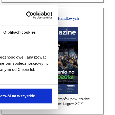
Magazyn Centrów Handlowych
O plikach cookies
ołecznościowe i analizować
artnerom społecznościowym,
anymi od Ciebie lub
ezwól na wszystkie
Bezpłatna wysyłka dla najemców powierzchni
handlowej, uczestników targów SCF