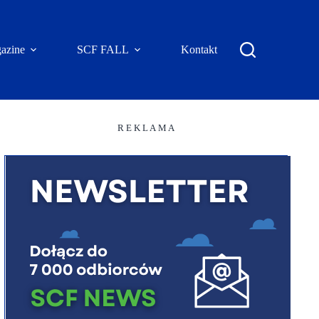
azine
SCF FALL
Kontakt
R E K L A M A