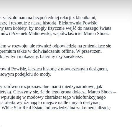
ależało nam na bezpośredniej relacji z klientkami,
szę i rezonuje z naszą historią. Elektrownia Powiśle
amy tam kobiety, by mogły fizycznie wejść do naszego świata
 – mówi Przemek Malinowski, współwłaściciel Marco Shoes.
em w rozwoju, ale również odpowiedzią na zmieniające się
 premium także w doświadczeniu offline. W przestrzeni
rki, w tym mokasyny, baleriny czy sneakersy.
ktrowni Powiśle, łącząca historię z nowoczesnym designem,
zasowym podejściu do mody.
ły zarówno rozpoznawalne marki międzynarodowe, jak
tetyką. Cieszymy się, że do tego grona dołącza Marco Shoes –
ze wpisuje się w modowy charakter tego wielofunkcyjnego
ferta wyróżniają to miejsce na tle innych destynacji
White Star Real Estate, odpowiedzialna za komercjalizację
.