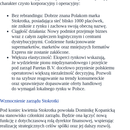
charakter czysto korporacyjny i operacyjny:
Bez rebrandingu: Dobrze znana Polakom marka
Stokrotka, posiadająca sieć blisko 1000 placówek,
nie zniknie z rynku i zachowa swoją obecną nazwę.
Ciągłość działania: Nowy podmiot przejmuje biznes
wraz z całym zapleczem logistycznym i centrami
dystrybucyjnymi. Codzienne funkcjonowanie
supermarketów, marketów oraz mniejszych formatów
Express nie zostanie zakłócone.
Większa elastyczność: Eksperci rynkowi wskazują,
że wydzielenie pionu międzynarodowego i przejście
pod zarząd Paretas B.V. docelowo przyniesie polskiemu
operatorowi większą niezależność decyzyjną. Pozwoli
to na szybsze reagowanie na trendy konsumenckie
oraz sprawniejsze dopasowanie oferty handlowej
do wymagań lokalnego rynku w Polsce.
Wzmocnienie zarządu Stokrotki
Pod koniec kwietnia Stokrotka powołała Dominikę Kopanicką
na stanowisko członkini zarządu. Będzie ona łączyć nową
funkcję z dotychczasową rolą dyrektor finansowej, wspierając
realizację strategicznych celów spółki oraz jej dalszy rozwój.