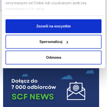
otrzymanymi od Ciebie lub uzyskanymi podczas
korzystania z ich usług.
Zezwól na wszystkie
R E K L A M A
Spersonalizuj
Odmowa