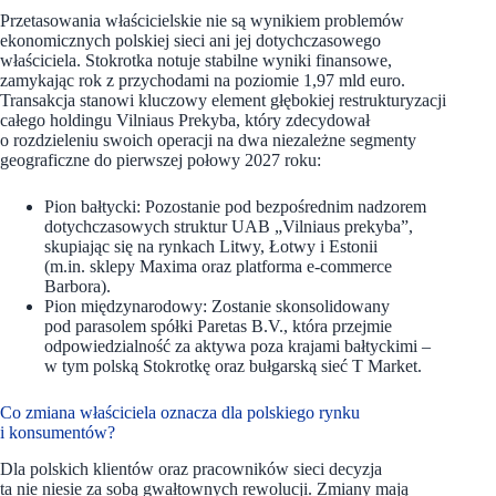
Przetasowania właścicielskie nie są wynikiem problemów
ekonomicznych polskiej sieci ani jej dotychczasowego
właściciela. Stokrotka notuje stabilne wyniki finansowe,
zamykając rok z przychodami na poziomie 1,97 mld euro.
Transakcja stanowi kluczowy element głębokiej restrukturyzacji
całego holdingu Vilniaus Prekyba, który zdecydował
o rozdzieleniu swoich operacji na dwa niezależne segmenty
geograficzne do pierwszej połowy 2027 roku:
Pion bałtycki: Pozostanie pod bezpośrednim nadzorem
dotychczasowych struktur UAB „Vilniaus prekyba”,
skupiając się na rynkach Litwy, Łotwy i Estonii
(m.in. sklepy Maxima oraz platforma e-commerce
Barbora).
Pion międzynarodowy: Zostanie skonsolidowany
pod parasolem spółki Paretas B.V., która przejmie
odpowiedzialność za aktywa poza krajami bałtyckimi –
w tym polską Stokrotkę oraz bułgarską sieć T Market.
Co zmiana właściciela oznacza dla polskiego rynku
i konsumentów?
Dla polskich klientów oraz pracowników sieci decyzja
ta nie niesie za sobą gwałtownych rewolucji. Zmiany mają