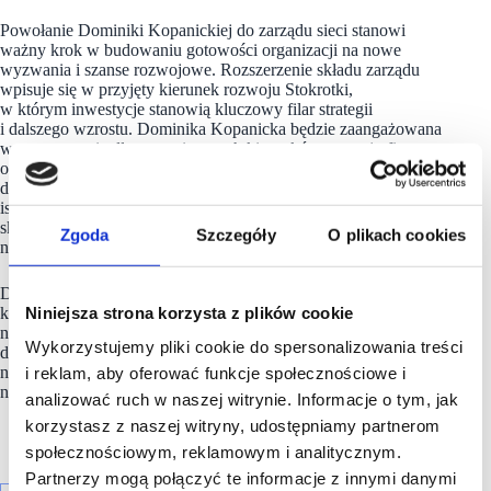
Powołanie Dominiki Kopanickiej do zarządu sieci stanowi
ważny krok w budowaniu gotowości organizacji na nowe
wyzwania i szanse rozwojowe. Rozszerzenie składu zarządu
wpisuje się w przyjęty kierunek rozwoju Stokrotki,
w którym inwestycje stanowią kluczowy filar strategii
i dalszego wzrostu. Dominika Kopanicka będzie zaangażowana
w wyznaczanie długoterminowych kierunków rozwoju firmy
oraz podejmowanie najważniejszych decyzji biznesowych. Jej
doświadczenie w obszarze finansowania inwestycji będzie
istotnym wsparciem przy realizacji projektów zwiększających
skuteczność działania organizacji oraz wdrażaniu
Zgoda
Szczegóły
O plikach cookies
nowoczesnych rozwiązań w handlu.
Dzięki systematycznym inwestycjom i wzmacnianiu
Niniejsza strona korzysta z plików cookie
kompetencji
Stokrotka
konsekwentnie buduje swoją pozycję
na rynku.
Firma
pozostaje skoncentrowana na dalszym
Wykorzystujemy pliki cookie do spersonalizowania treści
doskonaleniu sposobu działania oraz kształtowaniu
nowoczesnej, efektywnej sieci handlowej odpowiadającej
i reklam, aby oferować funkcje społecznościowe i
na potrzeby klientów w zmieniającym się otoczeniu rynkowym.
analizować ruch w naszej witrynie. Informacje o tym, jak
korzystasz z naszej witryny, udostępniamy partnerom
społecznościowym, reklamowym i analitycznym.
Partnerzy mogą połączyć te informacje z innymi danymi