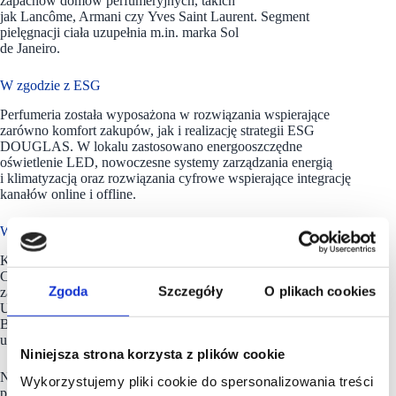
zapachów domów perfumeryjnych, takich
jak Lancôme, Armani czy Yves Saint Laurent. Segment
pielęgnacji ciała uzupełnia m.in. marka Sol
de Janeiro.
W zgodzie z ESG
Perfumeria została wyposażona w rozwiązania wspierające
zarówno komfort zakupów, jak i realizację strategii ESG
DOUGLAS. W lokalu zastosowano energooszczędne
oświetlenie LED, nowoczesne systemy zarządzania energią
i klimatyzacją oraz rozwiązania cyfrowe wspierające integrację
kanałów online i offline.
W modelu omnichannel
Klienci będą mogli korzystać z usług omnichannel, takich jak
Click & Collect oraz Click & Collect Express, a także
Zgoda
Szczegóły
O plikach cookies
zamawiać produkty online z pomocą konsultantów.
Uzupełnieniem doświadczenia zakupowego pozostaje funkcja
Beauty Mirror dostępna w aplikacji mobilnej DOUGLAS,
umożliwiająca wirtualne testowanie makijażu.
Niniejsza strona korzysta z plików cookie
Nowa perfumeria
DOUGLAS
w Dzierżoniowie zlokalizowana
Wykorzystujemy pliki cookie do spersonalizowania treści
przy ul. Batalionów Chłopskich, przy Rondzie Silesiana