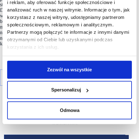
i reklam, aby oferować funkcje społecznościowe i
stanowi istotne wzmocnienie obecności marki w regionie
analizować ruch w naszej witrynie. Informacje o tym, jak
Dolnego Śląska. Otwarcie pierwszej perfumerii
DOUGLAS
w mieście znacząco zwiększy dostępność oferty premium
korzystasz z naszej witryny, udostępniamy partnerom
beauty dla klientów lokalnych oraz mieszkańców okolicznych
społecznościowym, reklamowym i analitycznym.
miejscowości, jednocześnie wprowadzając do regionu
Partnerzy mogą połączyć te informacje z innymi danymi
nowoczesny koncept zakupowy odpowiadający
na współczesne trendy rynku retail i oczekiwania
otrzymanymi od Ciebie lub uzyskanymi podczas
konsumentów.
korzystania z ich usług.
Zezwól na wszystkie
Spersonalizuj
Odmowa
R E K L A M A