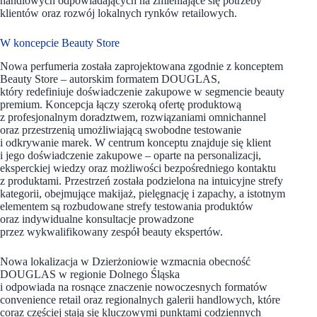
handlowych odpowiadających na zmieniające się potrzeby
klientów oraz rozwój lokalnych rynków retailowych.
W koncepcie Beauty Store
Nowa perfumeria została zaprojektowana zgodnie z konceptem
Beauty Store – autorskim formatem DOUGLAS,
który redefiniuje doświadczenie zakupowe w segmencie beauty
premium. Koncepcja łączy szeroką ofertę produktową
z profesjonalnym doradztwem, rozwiązaniami omnichannel
oraz przestrzenią umożliwiającą swobodne testowanie
i odkrywanie marek. W centrum konceptu znajduje się klient
i jego doświadczenie zakupowe – oparte na personalizacji,
eksperckiej wiedzy oraz możliwości bezpośredniego kontaktu
z produktami. Przestrzeń została podzielona na intuicyjne strefy
kategorii, obejmujące makijaż, pielęgnację i zapachy, a istotnym
elementem są rozbudowane strefy testowania produktów
oraz indywidualne konsultacje prowadzone
przez wykwalifikowany zespół beauty ekspertów.
Nowa lokalizacja w Dzierżoniowie wzmacnia obecność
DOUGLAS w regionie Dolnego Śląska
i odpowiada na rosnące znaczenie nowoczesnych formatów
convenience retail oraz regionalnych galerii handlowych, które
coraz częściej stają się kluczowymi punktami codziennych