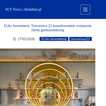
Przejdź
do
SCF News | Retailnet.pl
treści
Echo Investment: Towarowa 22 konsekwentnie wzmacnia
ofertę gastronomiczną
27/05/2026
Echo Investment
towarowa22