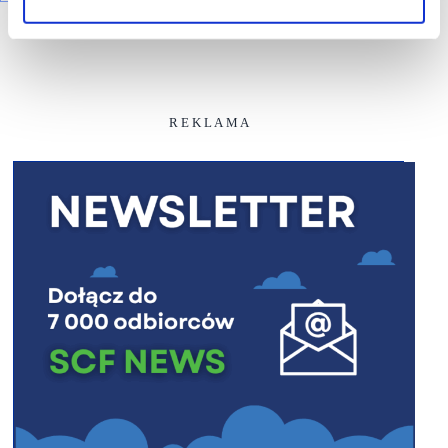
R E K L A M A