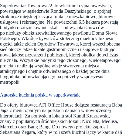
Superkwartał Towarowa22, to wielofunkcyjna inwestycja,
powstająca w sąsiedztwie Ronda Daszyńskiego, o spójnej
strukturze miejskiej łącząca funkcje mieszkaniowe, biurowe,
usługowe i rekreacyjne. Na powierzchni 6,5 hektara powstają
budynki o zróżnicowanej skali – od wysokościowców
po nieduży obiekt zrewitalizowanego pawilonu Domu Słowa
Polskiego. Wkrótce bywalców stołecznej dzielnicy biznesu
ugości także zieleń Ogrodów Towarowa, której wszechobecna
sieć otoczy także lokale gastronomiczne i usługowe budując
nową jakość przestrzeni publicznej, której okolica dotychczas
nie znała. Wszystkie budynki tego złożonego, wieloetapowego
projektu realizują wspólną wizję stworzenia miejsca
atrakcyjnego i chętnie odwiedzanego o każdej porze dnia
i tygodnia, odpowiadającego na potrzeby współczesnej
metropolii.
Autorska kuchnia polska w superkwartale
Do oferty biurowca AFI Office House dołącza restauracja Baba
Jaga z menu opartym na polskich daniach w nowoczesnej
interpretacji. Za pomysłem lokalu stoi Kamil Kraszewski,
znany z popularnych śródmiejskich lokali: Nicoletta, Medusa,
Marcello oraz Bang Bang. Do nowego projektu zaprosił
Sebastiana Zegara, który w roli szefa kuchni łączy w karcie dań