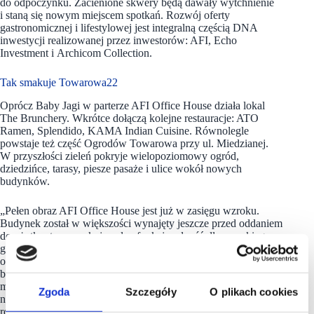
do odpoczynku. Zacienione skwery będą dawały wytchnienie
i staną się nowym miejscem spotkań. Rozwój oferty
gastronomicznej i lifestylowej jest integralną częścią DNA
inwestycji realizowanej przez inwestorów: AFI, Echo
Investment i Archicom Collection.
Tak smakuje Towarowa22
Oprócz Baby Jagi w parterze AFI Office House działa lokal
The Brunchery. Wkrótce dołączą kolejne restauracje: ATO
Ramen, Splendido, KAMA Indian Cuisine. Równolegle
powstaje też część Ogrodów Towarowa przy ul. Miedzianej.
W przyszłości zieleń pokryje wielopoziomowy ogród,
dziedzińce, tarasy, piesze pasaże i ulice wokół nowych
budynków.
„Pełen obraz AFI Office House jest już w zasięgu wzroku.
Budynek został w większości wynajęty jeszcze przed oddaniem
do użytku, teraz zyskuje pełną funkcjonalność dla szerokiego
grona użytkowników, dzięki dopełnieniu parteru zróżnicowaną
ofertą gastronomiczną. To dopiero pierwszy ukończony
budynek – docelowo
Towarowa22
stanie się lokalnym
miejscem spotkań z pełnym spektrum usług. Koncentrujemy się
Zgoda
Szczegóły
O plikach cookies
na stworzeniu miejsca, w którym chce się przebywać, dlatego
rozwijamy program lifestylowy – w Ogrodach Towarowa