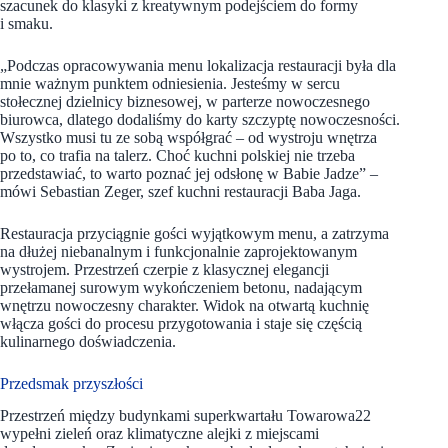
szacunek do klasyki z kreatywnym podejściem do formy
i smaku.
„Podczas opracowywania menu lokalizacja restauracji była dla
mnie ważnym punktem odniesienia. Jesteśmy w sercu
stołecznej dzielnicy biznesowej, w parterze nowoczesnego
biurowca, dlatego dodaliśmy do karty szczyptę nowoczesności.
Wszystko musi tu ze sobą współgrać – od wystroju wnętrza
po to, co trafia na talerz. Choć kuchni polskiej nie trzeba
przedstawiać, to warto poznać jej odsłonę w Babie Jadze” –
mówi Sebastian Zeger, szef kuchni restauracji Baba Jaga.
Restauracja przyciągnie gości wyjątkowym menu, a zatrzyma
na dłużej niebanalnym i funkcjonalnie zaprojektowanym
wystrojem. Przestrzeń czerpie z klasycznej elegancji
przełamanej surowym wykończeniem betonu, nadającym
wnętrzu nowoczesny charakter. Widok na otwartą kuchnię
włącza gości do procesu przygotowania i staje się częścią
kulinarnego doświadczenia.
Przedsmak przyszłości
Przestrzeń między budynkami superkwartału Towarowa22
wypełni zieleń oraz klimatyczne alejki z miejscami