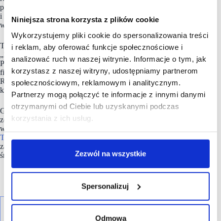
planujemy warsztaty, treningi i wydarzenia dla pracowników
i mieszkańców” – mówi Joanna Barska, Head of Retail Leasing
Niniejsza strona korzysta z plików cookie
w AFI Poland.
Wykorzystujemy pliki cookie do spersonalizowania treści
Ten nietypowy biurowiec z białego betonu zdobył nagrodę
i reklam, aby oferować funkcje społecznościowe i
„Zrównoważony Budynek Biurowy” przyznaną przez jury
analizować ruch w naszej witrynie. Informacje o tym, jak
PLGBC Green Building Awards. W ostatnim czasie został
korzystasz z naszej witryny, udostępniamy partnerom
finalistą prestiżowych nagród architektonicznych: Nagrody
Roku SARP oraz Nagrody Prezydenta m.st. Warszawy,
społecznościowym, reklamowym i analitycznym.
których wyniki rozstrzygną się w czerwcu.
Partnerzy mogą połączyć te informacje z innymi danymi
otrzymanymi od Ciebie lub uzyskanymi podczas
Główne założenia przyszłej zabudowy superkwartału można
korzystania z ich usług.
zobaczyć w Warszawskim Pawilonie Architektury ZODIAK
w ramach trwającej wystawy „Plany na Przyszłość”. Plan
Towarowej22
odbija się echem nie tylko po Warszawie –
zainteresowanie widać zarówno w międzynarodowym
Zezwól na wszystkie
środowisku urbanistycznym, jak i biznesowym.
Spersonalizuj
Odmowa