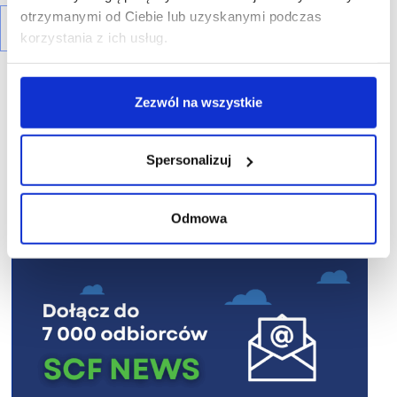
otrzymanymi od Ciebie lub uzyskanymi podczas
korzystania z ich usług.
Zezwól na wszystkie
R E K L A M A
Spersonalizuj
Odmowa