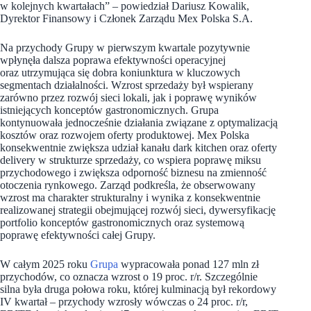
w kolejnych kwartałach” – powiedział Dariusz Kowalik,
Dyrektor Finansowy i Członek Zarządu Mex Polska S.A.
Na przychody Grupy w pierwszym kwartale pozytywnie
wpłynęła dalsza poprawa efektywności operacyjnej
oraz utrzymująca się dobra koniunktura w kluczowych
segmentach działalności. Wzrost sprzedaży był wspierany
zarówno przez rozwój sieci lokali, jak i poprawę wyników
istniejących konceptów gastronomicznych. Grupa
kontynuowała jednocześnie działania związane z optymalizacją
kosztów oraz rozwojem oferty produktowej. Mex Polska
konsekwentnie zwiększa udział kanału dark kitchen oraz oferty
delivery w strukturze sprzedaży, co wspiera poprawę miksu
przychodowego i zwiększa odporność biznesu na zmienność
otoczenia rynkowego. Zarząd podkreśla, że obserwowany
wzrost ma charakter strukturalny i wynika z konsekwentnie
realizowanej strategii obejmującej rozwój sieci, dywersyfikację
portfolio konceptów gastronomicznych oraz systemową
poprawę efektywności całej Grupy.
W całym 2025 roku
Grupa
wypracowała ponad 127 mln zł
przychodów, co oznacza wzrost o 19 proc. r/r. Szczególnie
silna była druga połowa roku, której kulminacją był rekordowy
IV kwartał – przychody wzrosły wówczas o 24 proc. r/r,