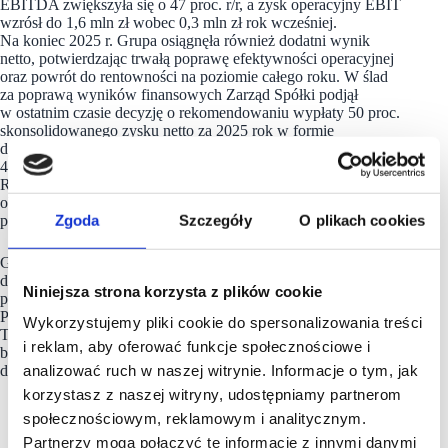
EBITDA zwiększyła się o 47 proc. r/r, a zysk operacyjny EBIT
wzrósł do 1,6 mln zł wobec 0,3 mln zł rok wcześniej.
Na koniec 2025 r. Grupa osiągnęła również dodatni wynik
netto, potwierdzając trwałą poprawę efektywności operacyjnej
oraz powrót do rentowności na poziomie całego roku. W ślad
za poprawą wyników finansowych Zarząd Spółki podjął
w ostatnim czasie decyzję o rekomendowaniu wypłaty 50 proc.
skonsolidowanego zysku netto za 2025 rok w formie
dywidendy. Łączna kwota przeznaczona na dywidendę wynosi
460 tys. zł, co odpowiada 0,06 zł na jedną akcję.
Rekomendacja ta oznacza poziom istotnie wyższy od założeń
obowiązującej polityki dywidendowej, zakładającej wypłatę 30
Zgoda
Szczegóły
O plikach cookies
proc. zysku netto.
Grupa Kapitałowa
Mex Polska SA
zarządza obecnie ponad 60
dochodowymi lokalami gastronomicznymi działającymi
Niniejsza strona korzysta z plików cookie
pod rozpoznawalnymi markami, takimi jak The Mexican,
Prosty Temat, Pijalnia Wódki i Piwa, Chicas & Gorillas, Spoko
Wykorzystujemy pliki cookie do spersonalizowania treści
Taco, Pankejk, Barrio Latino czy Pizzanova, co stanowi solidną
i reklam, aby oferować funkcje społecznościowe i
bazę dla dalszego rozwoju skali działalności i wzrostu wartości
analizować ruch w naszej witrynie. Informacje o tym, jak
dla akcjonariuszy.
korzystasz z naszej witryny, udostępniamy partnerom
społecznościowym, reklamowym i analitycznym.
Partnerzy mogą połączyć te informacje z innymi danymi