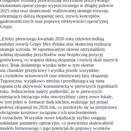
Osiągnięte rezultaty potwierdzają utrzymanie pozytywnego
momentum operacyjnego wypracowanego w drugiej połowie
2025 roku oraz skuteczność realizowanej strategii rozwoju,
obejmującej dalszą ekspansję sieci, rozwój konceptów
gastronomicznych oraz poprawę efektywności operacyjnej
Grupy.
„Efekty pierwszego kwartału 2026 roku odzwierciedlają
stabilny rozwój Grupy Mex Polska oraz skuteczną realizację
strategii wzrostu. W raportowanym okresie utrzymaliśmy
solidną dynamikę przychodów oraz bezpieczną pozycję
gotówkową, co wspiera dalszą ekspansję i rozwój skali naszych
sieci. Brak dodatniego wyniku netto w tym okresie
ma charakter przejściowy i wynika przede wszystkim
z czynników sezonowych oraz intensywnej fazy ekspansji.
Tegoroczna, wyjątkowo mroźna i przedłużająca się zima
ograniczyła aktywność konsumencką w pierwszych tygodniach
roku. Jednocześnie należy podkreślić, że w pierwszych
miesiącach bieżącego roku otworzyliśmy cztery nowe lokale,
w tym jeden w formacie dark kitchen, realizując już ponad
połowę ekspansji na 2026 rok, co przełożyło się na przejściowe
obciążenie kosztowe związane z ich uruchomieniem
i rozruchem. Wszystkie nowe lokalizacje szybko osiągają
zakładane parametry operacyjne, co potwierdza skalowalność
modelu biznesowego i jego potencjał do poprawy wyników