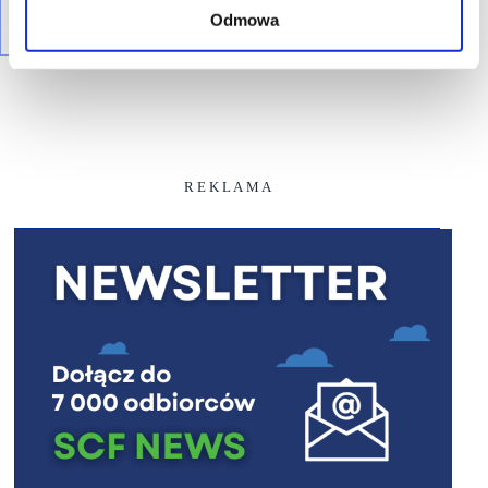
Odmowa
R E K L A M A