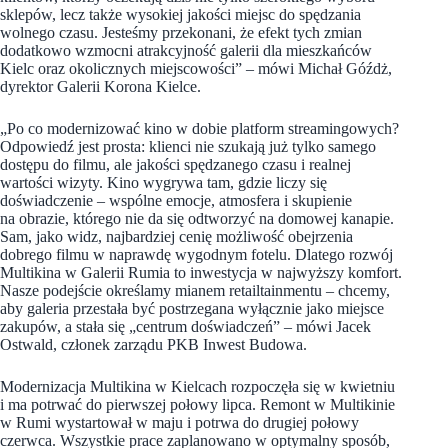
sklepów, lecz także wysokiej jakości miejsc do spędzania
wolnego czasu. Jesteśmy przekonani, że efekt tych zmian
dodatkowo wzmocni atrakcyjność galerii dla mieszkańców
Kielc oraz okolicznych miejscowości” – mówi Michał Góźdż,
dyrektor Galerii Korona Kielce.
„Po co modernizować kino w dobie platform streamingowych?
Odpowiedź jest prosta: klienci nie szukają już tylko samego
dostępu do filmu, ale jakości spędzanego czasu i realnej
wartości wizyty. Kino wygrywa tam, gdzie liczy się
doświadczenie – wspólne emocje, atmosfera i skupienie
na obrazie, którego nie da się odtworzyć na domowej kanapie.
Sam, jako widz, najbardziej cenię możliwość obejrzenia
dobrego filmu w naprawdę wygodnym fotelu. Dlatego rozwój
Multikina w Galerii Rumia to inwestycja w najwyższy komfort.
Nasze podejście określamy mianem retailtainmentu – chcemy,
aby galeria przestała być postrzegana wyłącznie jako miejsce
zakupów, a stała się „centrum doświadczeń” – mówi Jacek
Ostwald, członek zarządu PKB Inwest Budowa.
Modernizacja Multikina w Kielcach rozpoczęła się w kwietniu
i ma potrwać do pierwszej połowy lipca. Remont w Multikinie
w Rumi wystartował w maju i potrwa do drugiej połowy
czerwca. Wszystkie prace zaplanowano w optymalny sposób,