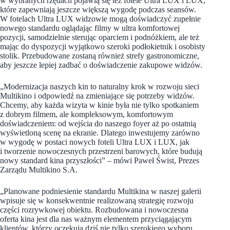
w wybranych rzędach pojawią się też fotele Ultra LUX i LUX,
które zapewniają jeszcze większą wygodę podczas seansów.
W fotelach Ultra LUX widzowie mogą doświadczyć zupełnie
nowego standardu oglądając filmy w ultra komfortowej
pozycji, samodzielnie sterując oparciem i podnóżkiem, ale też
mając do dyspozycji wyjątkowo szeroki podłokietnik i osobisty
stolik. Przebudowane zostaną również strefy gastronomiczne,
aby jeszcze lepiej zadbać o doświadczenie zakupowe widzów.
„Modernizacja naszych kin to naturalny krok w rozwoju sieci
Multikino i odpowiedź na zmieniające się potrzeby widzów.
Chcemy, aby każda wizyta w kinie była nie tylko spotkaniem
z dobrym filmem, ale kompleksowym, komfortowym
doświadczeniem: od wejścia do naszego foyer aż po ostatnią
wyświetloną scenę na ekranie. Dlatego inwestujemy zarówno
w wygodę w postaci nowych foteli Ultra LUX i LUX, jak
i tworzenie nowoczesnych przestrzeni barowych, które budują
nowy standard kina przyszłości” – mówi Paweł Świst, Prezes
Zarządu Multikino S.A.
„Planowane podniesienie standardu Multikina w naszej galerii
wpisuje się w konsekwentnie realizowaną strategię rozwoju
części rozrywkowej obiektu. Rozbudowana i nowoczesna
oferta kina jest dla nas ważnym elementem przyciągającym
klientów, którzy oczekują dziś nie tylko szerokiego wyboru