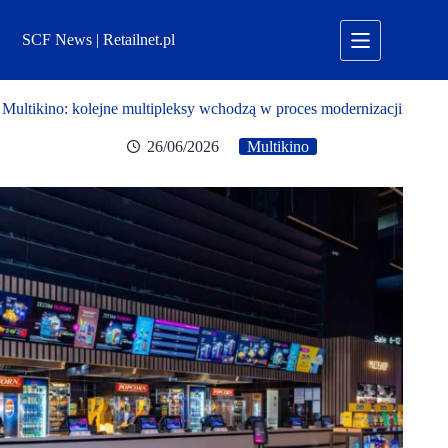
Przejdź
do
SCF News | Retailnet.pl
treści
Multikino: kolejne multipleksy wchodzą w proces modernizacji
26/06/2026
Multikino