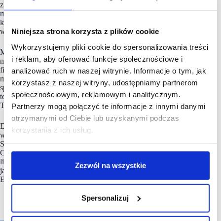
z najważniejszych projektów ostatnich lat była kompleksowa
modernizacja kina w centrum handlowym G City Targówek,
które stało się pierwszym kinem w Polsce wyposażonym
w fotele Ultra LUX.
Niniejsza strona korzysta z plików cookie
Wykorzystujemy pliki cookie do spersonalizowania treści
Multikino to więcej niż tradycyjne kino. Sieć oferuje
i reklam, aby oferować funkcje społecznościowe i
nie tylko największe i najbardziej oczekiwane premiery
filmowe, lecz także koncerty światowych artystów, nocne
analizować ruch w naszej witrynie. Informacje o tym, jak
maratony filmowe, transmisje najważniejszych wydarzeń
korzystasz z naszej witryny, udostępniamy partnerom
sportowych oraz retransmisje oper, baletu i spektakli
społecznościowym, reklamowym i analitycznym.
teatralnych, w tym produkcji realizowanych przez National
Theatre.
Partnerzy mogą połączyć te informacje z innymi danymi
otrzymanymi od Ciebie lub uzyskanymi podczas
Działalność
Multikina
była wielokrotnie doceniana
korzystania z ich usług.
w prestiżowych konkursach branżowych i wizerunkowych.
Sieć jest laureatem nagród Superbrands oraz Superbrands
Created in Poland. Od wielu lat Multikino utrzymuje pozycję
lidera w obszarze Event Cinema zarówno na rynku polskim,
Zezwól na wszystkie
jak i europejskim, co potwierdza m.in. europejska nagroda
ECA Awards.
Spersonalizuj