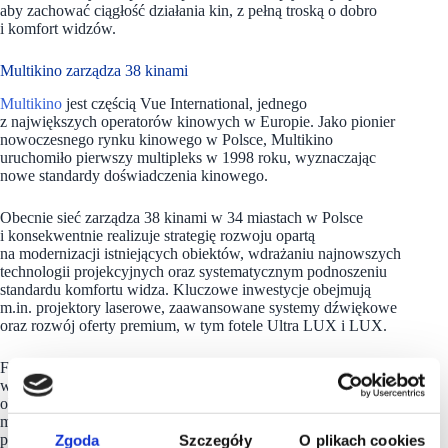
aby zachować ciągłość działania kin, z pełną troską o dobro
i komfort widzów.
Multikino zarządza 38 kinami
Multikino
jest częścią Vue International, jednego
z największych operatorów kinowych w Europie. Jako pionier
nowoczesnego rynku kinowego w Polsce, Multikino
uruchomiło pierwszy multipleks w 1998 roku, wyznaczając
nowe standardy doświadczenia kinowego.
Obecnie sieć zarządza 38 kinami w 34 miastach w Polsce
i konsekwentnie realizuje strategię rozwoju opartą
na modernizacji istniejących obiektów, wdrażaniu najnowszych
technologii projekcyjnych oraz systematycznym podnoszeniu
standardu komfortu widza. Kluczowe inwestycje obejmują
m.in. projektory laserowe, zaawansowane systemy dźwiękowe
oraz rozwój oferty premium, w tym fotele Ultra LUX i LUX.
Flagowym obiektem sieci jest kino zlokalizowane
w warszawskim centrum handlowym Złote Tarasy. Kompleks
obejmuje osiem sal kinowych, w tym Salę Premierową na 788
miejsc, stanowiącą jeden z kluczowych obiektów sieci
pod względem skali i znaczenia operacyjnego. Jednym
Zgoda
Szczegóły
O plikach cookies