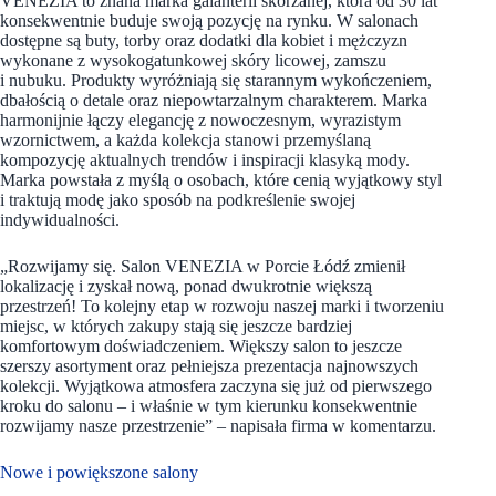
VENEZIA to znana marka galanterii skórzanej, która od 30 lat
konsekwentnie buduje swoją pozycję na rynku. W salonach
dostępne są buty, torby oraz dodatki dla kobiet i mężczyzn
wykonane z wysokogatunkowej skóry licowej, zamszu
i nubuku. Produkty wyróżniają się starannym wykończeniem,
dbałością o detale oraz niepowtarzalnym charakterem. Marka
harmonijnie łączy elegancję z nowoczesnym, wyrazistym
wzornictwem, a każda kolekcja stanowi przemyślaną
kompozycję aktualnych trendów i inspiracji klasyką mody.
Marka powstała z myślą o osobach, które cenią wyjątkowy styl
i traktują modę jako sposób na podkreślenie swojej
indywidualności.
„Rozwijamy się. Salon VENEZIA w Porcie Łódź zmienił
lokalizację i zyskał nową, ponad dwukrotnie większą
przestrzeń! To kolejny etap w rozwoju naszej marki i tworzeniu
miejsc, w których zakupy stają się jeszcze bardziej
komfortowym doświadczeniem. Większy salon to jeszcze
szerszy asortyment oraz pełniejsza prezentacja najnowszych
kolekcji. Wyjątkowa atmosfera zaczyna się już od pierwszego
kroku do salonu – i właśnie w tym kierunku konsekwentnie
rozwijamy nasze przestrzenie” – napisała firma w komentarzu.
Nowe i powiększone salony