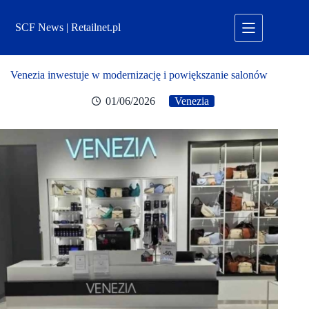
Przejdź
do
SCF News | Retailnet.pl
treści
Venezia inwestuje w modernizację i powiększanie salonów
01/06/2026
Venezia