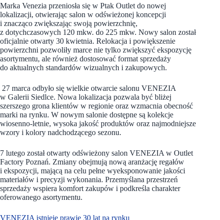
Marka Venezia przeniosła się w Ptak Outlet do nowej
lokalizacji, otwierając salon w odświeżonej koncepcji
i znacząco zwiększając swoją powierzchnię,
z dotychczasowych 120 mkw. do 225 mkw. Nowy salon został
oficjalnie otwarty 30 kwietnia. Relokacja i powiększenie
powierzchni pozwoliły marce nie tylko zwiększyć ekspozycję
asortymentu, ale również dostosować format sprzedaży
do aktualnych standardów wizualnych i zakupowych.
27 marca odbyło się wielkie otwarcie salonu VENEZIA
w Galerii Siedlce. Nowa lokalizacja pozwala być bliżej
szerszego grona klientów w regionie oraz wzmacnia obecność
marki na rynku. W nowym salonie dostępne są kolekcje
wiosenno-letnie, wysoka jakość produktów oraz najmodniejsze
wzory i kolory nadchodzącego sezonu.
7 lutego został otwarty odświeżony salon VENEZIA w Outlet
Factory Poznań. Zmiany obejmują nową aranżację regałów
i ekspozycji, mającą na celu pełne wyeksponowanie jakości
materiałów i precyzji wykonania. Przemyślana przestrzeń
sprzedaży wspiera komfort zakupów i podkreśla charakter
oferowanego asortymentu.
VENEZIA istnieje prawie 30 lat na rynku