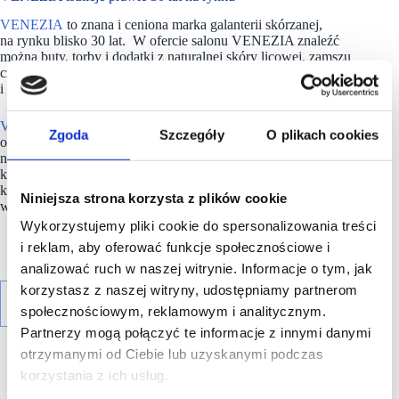
VENEZIA
to znana i ceniona marka galanterii skórzanej,
na rynku blisko 30 lat. W ofercie salonu VENEZIA znaleźć
można buty, torby i dodatki z naturalnej skóry licowej, zamszu
czy nubuku, które wyróżnia wysoka jakość wykonania
i oryginalne wykończenia.
VENEZIA
łączy wyrafinowaną elegancję z nowoczesnym,
Zgoda
Szczegóły
O plikach cookies
odważnym designem. Każda kolekcja to kombinacja
najnowszych trendów i inspiracji czerpanych z ponadczasowej
klasyki. To marka stworzona specjalnie z myślą o tych,
którzy poszukują wyjątkowych modeli, a dzięki modzie
Niniejsza strona korzysta z plików cookie
wyrażają siebie.
Wykorzystujemy pliki cookie do spersonalizowania treści
i reklam, aby oferować funkcje społecznościowe i
analizować ruch w naszej witrynie. Informacje o tym, jak
korzystasz z naszej witryny, udostępniamy partnerom
społecznościowym, reklamowym i analitycznym.
Partnerzy mogą połączyć te informacje z innymi danymi
otrzymanymi od Ciebie lub uzyskanymi podczas
korzystania z ich usług.