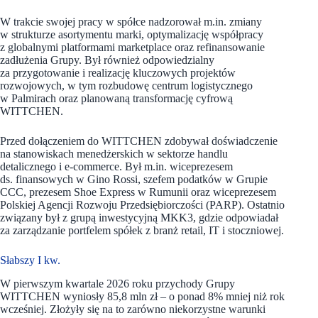
W trakcie swojej pracy w spółce nadzorował m.in. zmiany
w strukturze asortymentu marki, optymalizację współpracy
z globalnymi platformami marketplace oraz refinansowanie
zadłużenia Grupy. Był również odpowiedzialny
za przygotowanie i realizację kluczowych projektów
rozwojowych, w tym rozbudowę centrum logistycznego
w Palmirach oraz planowaną transformację cyfrową
WITTCHEN.
Przed dołączeniem do WITTCHEN zdobywał doświadczenie
na stanowiskach menedżerskich w sektorze handlu
detalicznego i e-commerce. Był m.in. wiceprezesem
ds. finansowych w Gino Rossi, szefem podatków w Grupie
CCC, prezesem Shoe Express w Rumunii oraz wiceprezesem
Polskiej Agencji Rozwoju Przedsiębiorczości (PARP). Ostatnio
związany był z grupą inwestycyjną MKK3, gdzie odpowiadał
za zarządzanie portfelem spółek z branż retail, IT i stoczniowej.
Słabszy I kw.
W pierwszym kwartale 2026 roku przychody Grupy
WITTCHEN wyniosły 85,8 mln zł – o ponad 8% mniej niż rok
wcześniej. Złożyły się na to zarówno niekorzystne warunki