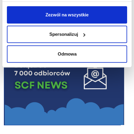
R E K L A M A
Zezwól na wszystkie
Spersonalizuj
Odmowa