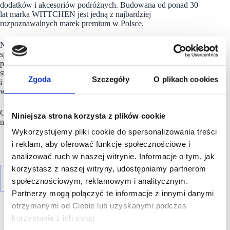
dodatków i akcesoriów podróżnych. Budowana od ponad 30
lat marka WITTCHEN jest jedną z najbardziej
rozpoznawalnych marek premium w Polsce.
Na koniec marca 2026 roku Grupa WITTCHEN prowadziła
sprzedaż poprzez 8 własnych e-sklepów (wliczając Polskę), 37
platform marketplace oraz sieć ponad 100 salonów
stacjonarnych funkcjonujących pod markami WITTCHEN
Zgoda
Szczegóły
O plikach cookies
i WITTCHEN Travel. Posiada własne centrum logistyczne
w podwarszawskich Palmirach.
Od 2015 roku spółka
WITTCHEN
S.A. jest notowana
Niniejsza strona korzysta z plików cookie
na Giełdzie Papierów Wartościowych w Warszawie.
Wykorzystujemy pliki cookie do spersonalizowania treści
i reklam, aby oferować funkcje społecznościowe i
analizować ruch w naszej witrynie. Informacje o tym, jak
korzystasz z naszej witryny, udostępniamy partnerom
społecznościowym, reklamowym i analitycznym.
Partnerzy mogą połączyć te informacje z innymi danymi
otrzymanymi od Ciebie lub uzyskanymi podczas
korzystania z ich usług.