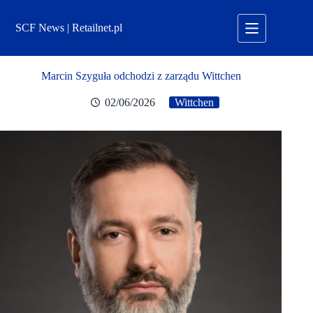
Przejdź
do
SCF News | Retailnet.pl
treści
Marcin Szyguła odchodzi z zarządu Wittchen
02/06/2026
Wittchen