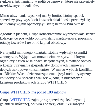
rynkowe, jak i zmiany w polityce cenowej, które nie przyniosły
oczekiwanych rezultatów.
Mimo utrzymania wysokiej marży brutto, istotny spadek
sprzedaży przy wysokich kosztach działalności przełożył się
na ujemny wynik operacyjny i stratę netto w tym okresie.
Zgodnie z planem, Grupa konsekwentnie wyprzedawała starsze
kolekcje, co pozwoliło obniżyć stany magazynowe, poprawić
rotację towarów i uwolnić kapitał obrotowy.
Na wyniki minionego kwartału istotnie wpłynęły czynniki
zewnętrzne. Wyjątkowo mroźna zima w styczniu i lutym
ograniczyła ruch w salonach stacjonarnych, a rosnące obawy
o koszty utrzymania gospodarstw domowych hamowały
decyzje zakupowe konsumentów. W marcu wybuch konfliktu
na Bliskim Wschodzie znacząco zmniejszył ruch turystyczny,
co uderzyło w sprzedaż walizek – jednej z kluczowych
kategorii produktowych Grupy WITTCHEN.
Grupa WITTCHEN ma ponad 100 salonów
Grupa
WITTCHEN
zajmuje się sprzedażą ekskluzywnej
galanterii skórzanej, obuwia i odzieży oraz luksusowych