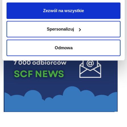
R E K L A M A
Zezwól na wszystkie
Spersonalizuj
Odmowa