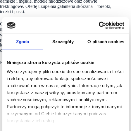
damskie i męskie, modele młodzieżowe oraz obuwie
trekkingowe. Ofertę uzupełnia galanteria skórzana – torebki,
teczki i paski.
Część produkcji kierowana jest na eksport i do służb
specjalnych – od kilku lat firma Wojas dostarcza obuwie
specjalistyczne dla wojska, straży pożarnej, straży granicznej,
polskiej poczty, służb leśnych oraz transportowych. Grupa
Zgoda
Szczegóły
O plikach cookies
kapitałowa
Wojas S.A
. zatrudnia w całej Polsce ponad 1000
osób.
Niniejsza strona korzysta z plików cookie
Firma Wojas istnieje na rynku od 35 lat.
Wykorzystujemy pliki cookie do spersonalizowania treści
i reklam, aby oferować funkcje społecznościowe i
analizować ruch w naszej witrynie. Informacje o tym, jak
korzystasz z naszej witryny, udostępniamy partnerom
społecznościowym, reklamowym i analitycznym.
Partnerzy mogą połączyć te informacje z innymi danymi
otrzymanymi od Ciebie lub uzyskanymi podczas
korzystania z ich usług.