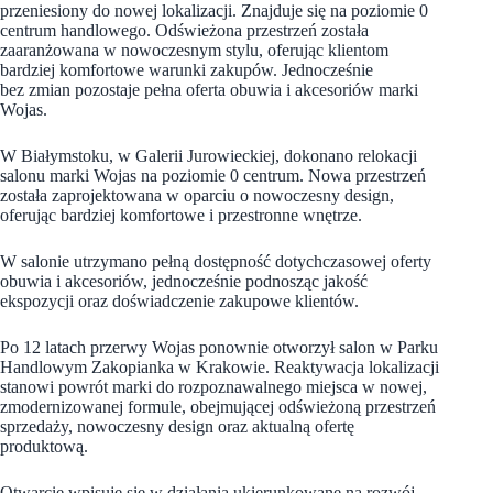
przeniesiony do nowej lokalizacji. Znajduje się na poziomie 0
centrum handlowego. Odświeżona przestrzeń została
zaaranżowana w nowoczesnym stylu, oferując klientom
bardziej komfortowe warunki zakupów. Jednocześnie
bez zmian pozostaje pełna oferta obuwia i akcesoriów marki
Wojas.
W Białymstoku, w Galerii Jurowieckiej, dokonano relokacji
salonu marki Wojas na poziomie 0 centrum. Nowa przestrzeń
została zaprojektowana w oparciu o nowoczesny design,
oferując bardziej komfortowe i przestronne wnętrze.
W salonie utrzymano pełną dostępność dotychczasowej oferty
obuwia i akcesoriów, jednocześnie podnosząc jakość
ekspozycji oraz doświadczenie zakupowe klientów.
Po 12 latach przerwy Wojas ponownie otworzył salon w Parku
Handlowym Zakopianka w Krakowie. Reaktywacja lokalizacji
stanowi powrót marki do rozpoznawalnego miejsca w nowej,
zmodernizowanej formule, obejmującej odświeżoną przestrzeń
sprzedaży, nowoczesny design oraz aktualną ofertę
produktową.
Otwarcie wpisuje się w działania ukierunkowane na rozwój