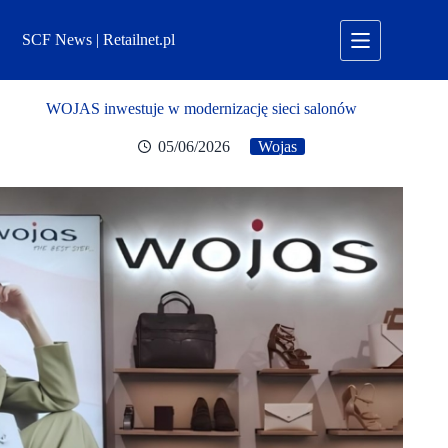
Przejdź
do
SCF News | Retailnet.pl
treści
WOJAS inwestuje w modernizację sieci salonów
05/06/2026
Wojas