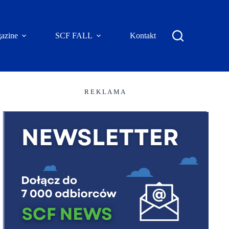
azine
SCF FALL
Kontakt
R E K L A M A