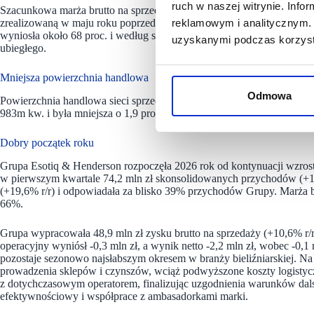
ruch w naszej witrynie. Inf
Szacunkowa marża brutto na sprzedaży Grupy Kapitałowej w maju 202
zrealizowaną w maju roku poprzedniego. W ujęciu narastającym skons
reklamowym i analitycznym. 
wyniosła około 68 proc. i według szacunków była niższa o 1 p.p. w 
uzyskanymi podczas korzysta
ubiegłego.
Mniejsza powierzchnia handlowa
Odmowa
Powierzchnia handlowa sieci sprzedaży marki Esotiq (salony własne, f
983m kw. i była mniejsza o 1,9 proc. niż rok wcześniej.
Dobry początek roku
Grupa Esotiq & Henderson rozpoczęła 2026 rok od kontynuacji wzrost
w pierwszym kwartale 74,2 mln zł skonsolidowanych przychodów (+10,
(+19,6% r/r) i odpowiadała za blisko 39% przychodów Grupy. Marża b
66%.
Grupa wypracowała 48,9 mln zł zysku brutto na sprzedaży (+10,6% r/
operacyjny wyniósł -0,3 mln zł, a wynik netto -2,2 mln zł, wobec -0,
pozostaje sezonowo najsłabszym okresem w branży bieliźniarskiej. 
prowadzenia sklepów i czynszów, wciąż podwyższone koszty logistyc
z dotychczasowym operatorem, finalizując uzgodnienia warunków dals
efektywnościowy i współprace z ambasadorkami marki.