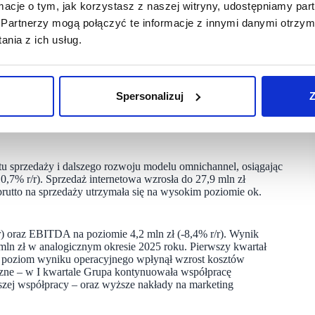
ormacje o tym, jak korzystasz z naszej witryny, udostępniamy p
6 wyniosła 72 proc. i była taka sama w porównaniu z marżą
olidowana marża ze sprzedaży w okresie styczeń – maj 2026 r.
Partnerzy mogą połączyć te informacje z innymi danymi otrzym
porównaniu z marżą osiągniętą w odpowiednim okresie roku
nia z ich usług.
Spersonalizuj
Z
ranczyzowe i partnerskie) w maju roku 2026 r. wynosiła 17
u sprzedaży i dalszego rozwoju modelu omnichannel, osiągając
7% r/r). Sprzedaż internetowa wzrosła do 27,9 mln zł
rutto na sprzedaży utrzymała się na wysokim poziomie ok.
r) oraz EBITDA na poziomie 4,2 mln zł (-8,4% r/r). Wynik
1 mln zł w analogicznym okresie 2025 roku. Pierwszy kwartał
Na poziom wyniku operacyjnego wpłynął wzrost kosztów
zne – w I kwartale Grupa kontynuowała współpracę
zej współpracy – oraz wyższe nakłady na marketing