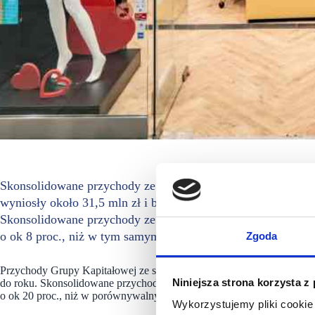
Skonsolidowane przychody ze sprzedaży osiągnięte w maju 
wyniosły około 31,5 mln zł i były wyższe o ok 20 proc. od
Skonsolidowane przychody ze sprzedaży w okresie 5 miesięcy
o ok 8 proc., niż w tym samym okresie roku ubiegłego.
Zgoda
Przychody Grupy Kapitałowej ze sprzedaży internetowej w maju 2026 r.
Niniejsza strona korzysta z
do roku. Skonsolidowane przychody ze sprzedaży internetowej w okres
o ok 20 proc., niż w porównywalnym okresie 2025 r.
Wykorzystujemy pliki cookie 