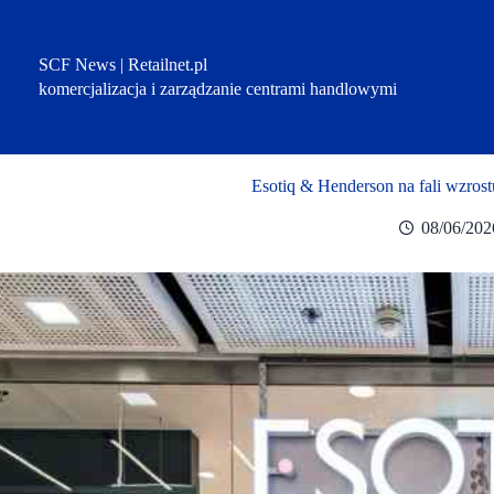
Przejdź
do
treści
SCF News | Retailnet.pl
komercjalizacja i zarządzanie centrami handlowymi
Esotiq & Henderson na fali wzrostu
08/06/202