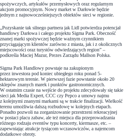
spożywczych, artykułów przemysłowych oraz regularnym
akcjom promocyjnym. Nowy market w Darłowie będzie
jednym z najnowocześniejszych obiektów sieci w regionie.
„Pozyskanie tak silnego partnera jak Lidl potwierdza potencjał
handlowy Darłowa i całego projektu Sigma Park. Obecność
znanej marki spożywczej będzie ważnym czynnikiem
przyciągającym klientów zarówno z miasta, jak i z okolicznych
miejscowości oraz turystów odwiedzających region” –
podkreśla Maciej Mazur, Prezes Zarządu Mallson Polska.
Sigma Park Handlowy powstaje na zakupionym
przez inwestora pod koniec ubiegłego roku ponad 5-
hektarowym terenie. W pierwszej fazie powstanie około 20
sklepów znanych marek i punktów gastronomicznych.
W ostatnim czasie na wejście do projektu zdecydowały się takie
sieci jak Media Expert, CCC czy Pepco a umowy najmu
z kolejnymi znanymi markami są w trakcie finalizacji. Wielkość
terenu umożliwia dalszą rozbudowę w kolejnych etapach.
Ponadto pozwoli na zorganizowanie przestrzeni rekreacyjnej
w postaci placu zabaw, ale też miejsca dla przeprowadzania
różnego rodzaju eventów typu koncerty, kiermasze, etc. –
zapewniając atrakcje tysiącom wczasowiczów, a najemcom
dodatkowe obroty.