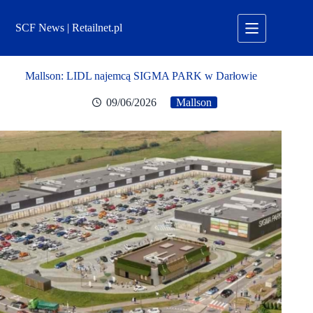
Przejdź
do
SCF News | Retailnet.pl
treści
Mallson: LIDL najemcą SIGMA PARK w Darłowie
09/06/2026
Mallson