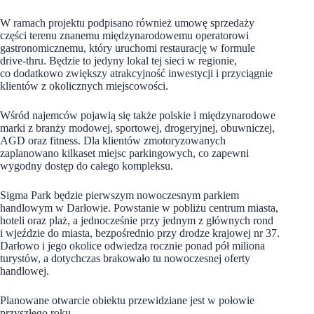
W ramach projektu podpisano również umowę sprzedaży
części terenu znanemu międzynarodowemu operatorowi
gastronomicznemu, który uruchomi restaurację w formule
drive-thru. Będzie to jedyny lokal tej sieci w regionie,
co dodatkowo zwiększy atrakcyjność inwestycji i przyciągnie
klientów z okolicznych miejscowości.
Wśród najemców pojawią się także polskie i międzynarodowe
marki z branży modowej, sportowej, drogeryjnej, obuwniczej,
AGD oraz fitness. Dla klientów zmotoryzowanych
zaplanowano kilkaset miejsc parkingowych, co zapewni
wygodny dostęp do całego kompleksu.
Sigma Park będzie pierwszym nowoczesnym parkiem
handlowym w Darłowie. Powstanie w pobliżu centrum miasta,
hoteli oraz plaż, a jednocześnie przy jednym z głównych rond
i wjeździe do miasta, bezpośrednio przy drodze krajowej nr 37.
Darłowo i jego okolice odwiedza rocznie ponad pół miliona
turystów, a dotychczas brakowało tu nowoczesnej oferty
handlowej.
Planowane otwarcie obiektu przewidziane jest w połowie
przyszłego roku.