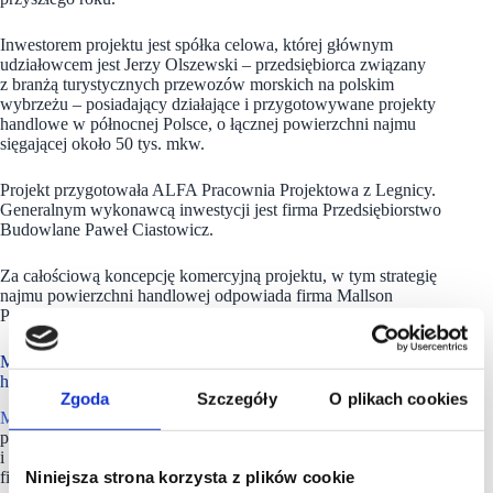
Inwestorem projektu jest spółka celowa, której głównym
udziałowcem jest Jerzy Olszewski – przedsiębiorca związany
z branżą turystycznych przewozów morskich na polskim
wybrzeżu – posiadający działające i przygotowywane projekty
handlowe w północnej Polsce, o łącznej powierzchni najmu
sięgającej około 50 tys. mkw.
Projekt przygotowała ALFA Pracownia Projektowa z Legnicy.
Generalnym wykonawcą inwestycji jest firma Przedsiębiorstwo
Budowlane Paweł Ciastowicz.
Za całościową koncepcję komercyjną projektu, w tym strategię
najmu powierzchni handlowej odpowiada firma Mallson
Polska.
Mallson Polska ma w portfolio ponad 100 obiektów
handlowych
Zgoda
Szczegóły
O plikach cookies
Mallson Polska
jest firmą konsultingową oferującą
profesjonalne usługi na każdym etapie powstawania
i funkcjonowania nieruchomości komercyjnych. Działalność
firmy obejmuje kompleksowe doradztwo na rynku
Niniejsza strona korzysta z plików cookie