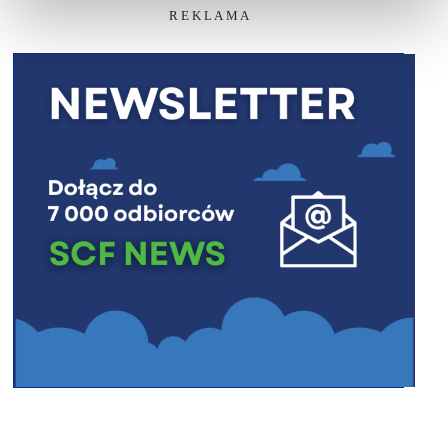
R E K L A M A