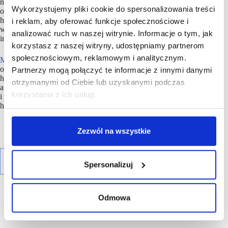
nieruchomości handlowych, w szczególności ocenę potencjału
Wykorzystujemy pliki cookie do spersonalizowania treści
oraz rentowności projektów, komercjalizację centrów i parków
handlowych jak również obsługę ich sprzedaży. Mallson Polska
i reklam, aby oferować funkcje społecznościowe i
współpracuje zarówno z polskimi, jak i zagranicznymi
analizować ruch w naszej witrynie. Informacje o tym, jak
inwestorami.
korzystasz z naszej witryny, udostępniamy partnerom
społecznościowym, reklamowym i analitycznym.
Mallson
ma w swoim portfolio łącznie ponad 100 otwartych
oraz realizowanych projektów nowoczesnych obiektów
Partnerzy mogą połączyć te informacje z innymi danymi
handlowych o łącznej powierzchni ponad 1 mln. mkw.,
otrzymanymi od Ciebie lub uzyskanymi podczas
a obecnie jest w trakcie procesu komercjalizacji
korzystania z ich usług.
i rekomercjalizacji kilkudziesięciu centrów i parków
handlowych na terenie całego kraju.
Zezwól na wszystkie
Spersonalizuj
Odmowa