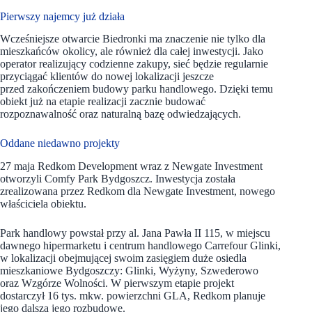
Pierwszy najemcy już działa
Wcześniejsze otwarcie Biedronki ma znaczenie nie tylko dla
mieszkańców okolicy, ale również dla całej inwestycji. Jako
operator realizujący codzienne zakupy, sieć będzie regularnie
przyciągać klientów do nowej lokalizacji jeszcze
przed zakończeniem budowy parku handlowego. Dzięki temu
obiekt już na etapie realizacji zacznie budować
rozpoznawalność oraz naturalną bazę odwiedzających.
Oddane niedawno projekty
27 maja Redkom Development wraz z Newgate Investment
otworzyli Comfy Park Bydgoszcz. Inwestycja została
zrealizowana przez Redkom dla Newgate Investment, nowego
właściciela obiektu.
Park handlowy powstał przy al. Jana Pawła II 115, w miejscu
dawnego hipermarketu i centrum handlowego Carrefour Glinki,
w lokalizacji obejmującej swoim zasięgiem duże osiedla
mieszkaniowe Bydgoszczy: Glinki, Wyżyny, Szwederowo
oraz Wzgórze Wolności. W pierwszym etapie projekt
dostarczył 16 tys. mkw. powierzchni GLA, Redkom planuje
jego dalsza jego rozbudowę.