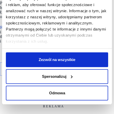
Park Handlowy Świderek w Otwocku, projekt rekreacyjno-
i reklam, aby oferować funkcje społecznościowe i
handlowy w Lublinie oraz Park Handlowy w Białymstoku.
analizować ruch w naszej witrynie. Informacje o tym, jak
Łącznie ponad 50 tys. mkw. GLA z planowanymi terminami
otwarć jeszcze w 2026 roku.
korzystasz z naszej witryny, udostępniamy partnerom
społecznościowym, reklamowym i analitycznym.
Redkom
został także wyróżniony wieloma nagrodami
Partnerzy mogą połączyć te informacje z innymi danymi
i nominacjami, w tym trzykrotnie tytułem „Retail Developer of
otrzymanymi od Ciebie lub uzyskanymi podczas
the Year CEE” w konkursach EuropaProperty w latach 2025
i 2026.
korzystania z ich usług.
Zezwól na wszystkie
Spersonalizuj
Odmowa
R E K L A M A