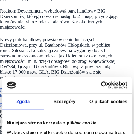
Redkom Development wybudował park handlowy BIG
Dzierżoniów, którego otwarcie nastąpiło 21 maja, przyciągając
klientów nie tylko z miasta, ale również z okolicznych
miejscowości.
Nowy park handlowy powstał w centralnej części
Dzierżoniowa, przy ul. Batalionów Chłopskich, w pobliżu
ronda Silesiana. Lokalizacja zapewnia wygodny dojazd
zarówno mieszkańcom miasta, jak i klientom z okolicznych
miejscowości, m.in. dzięki dostępowi do drogi wojewódzkiej
DW384, łączącej Dzierżoniów z Bielawą. Z powierzchnią
blisko 17 000 mkw. GLA, BIG Dzierżoniów staje się
regionalnym miejscem zakupów.
Redkom Development to specjalista od dużych parków
handlowych
Zgoda
Szczegóły
O plikach cookies
Redkom Development
dostarczył ok.100 tys. mkw.
powierzchni parków handlowych, w tym (BIG Łubna,
Ozimska Park, Comfy Park Bielik, Przystanek Karkonosze,
BIG Dzierżoniów oraz Comfy Park Bydgoszcz). W portfolio
Niniejsza strona korzysta z plików cookie
projektów realizowanych przez spółkę znajdują się obecnie
kolejne inwestycje będące na zaawansowanym etapie budowy:
Wykorzystujemy pliki cookie do spersonalizowania treści