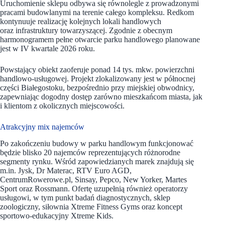
Uruchomienie sklepu odbywa się równolegle z prowadzonymi
pracami budowlanymi na terenie całego kompleksu. Redkom
kontynuuje realizację kolejnych lokali handlowych
oraz infrastruktury towarzyszącej. Zgodnie z obecnym
harmonogramem pełne otwarcie parku handlowego planowane
jest w IV kwartale 2026 roku.
Powstający obiekt zaoferuje ponad 14 tys. mkw. powierzchni
handlowo-usługowej. Projekt zlokalizowany jest w północnej
części Białegostoku, bezpośrednio przy miejskiej obwodnicy,
zapewniając dogodny dostęp zarówno mieszkańcom miasta, jak
i klientom z okolicznych miejscowości.
Atrakcyjny mix najemców
Po zakończeniu budowy w parku handlowym funkcjonować
będzie blisko 20 najemców reprezentujących różnorodne
segmenty rynku. Wśród zapowiedzianych marek znajdują się
m.in. Jysk, Dr Materac, RTV Euro AGD,
CentrumRowerowe.pl, Sinsay, Pepco, New Yorker, Martes
Sport oraz Rossmann. Ofertę uzupełnią również operatorzy
usługowi, w tym punkt badań diagnostycznych, sklep
zoologiczny, siłownia Xtreme Fitness Gyms oraz koncept
sportowo-edukacyjny Xtreme Kids.