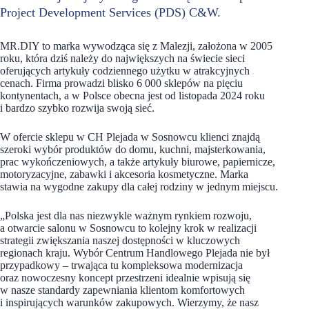
Project Development Services (PDS) C&W.
MR.DIY to marka wywodząca się z Malezji, założona w 2005
roku, która dziś należy do największych na świecie sieci
oferujących artykuły codziennego użytku w atrakcyjnych
cenach. Firma prowadzi blisko 6 000 sklepów na pięciu
kontynentach, a w Polsce obecna jest od listopada 2024 roku
i bardzo szybko rozwija swoją sieć.
W ofercie sklepu w CH Plejada w Sosnowcu klienci znajdą
szeroki wybór produktów do domu, kuchni, majsterkowania,
prac wykończeniowych, a także artykuły biurowe, papiernicze,
motoryzacyjne, zabawki i akcesoria kosmetyczne. Marka
stawia na wygodne zakupy dla całej rodziny w jednym miejscu.
„Polska jest dla nas niezwykle ważnym rynkiem rozwoju,
a otwarcie salonu w Sosnowcu to kolejny krok w realizacji
strategii zwiększania naszej dostępności w kluczowych
regionach kraju. Wybór Centrum Handlowego Plejada nie był
przypadkowy – trwająca tu kompleksowa modernizacja
oraz nowoczesny koncept przestrzeni idealnie wpisują się
w nasze standardy zapewniania klientom komfortowych
i inspirujących warunków zakupowych. Wierzymy, że nasz