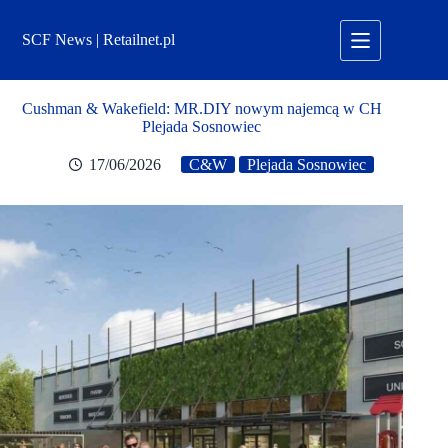
Przejdź
do
SCF News | Retailnet.pl
treści
Cushman & Wakefield: MR.DIY nowym najemcą w CH
Plejada Sosnowiec
17/06/2026
C&W
Plejada Sosnowiec