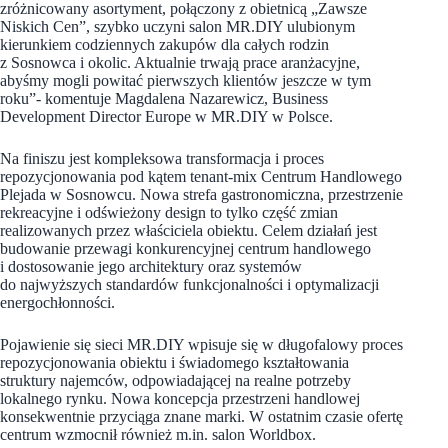
zróżnicowany asortyment, połączony z obietnicą „Zawsze
Niskich Cen”, szybko uczyni salon MR.DIY ulubionym
kierunkiem codziennych zakupów dla całych rodzin
z Sosnowca i okolic. Aktualnie trwają prace aranżacyjne,
abyśmy mogli powitać pierwszych klientów jeszcze w tym
roku”- komentuje Magdalena Nazarewicz, Business
Development Director Europe w MR.DIY w Polsce.
Na finiszu jest kompleksowa transformacja i proces
repozycjonowania pod kątem tenant-mix Centrum Handlowego
Plejada w Sosnowcu. Nowa strefa gastronomiczna, przestrzenie
rekreacyjne i odświeżony design to tylko część zmian
realizowanych przez właściciela obiektu. Celem działań jest
budowanie przewagi konkurencyjnej centrum handlowego
i dostosowanie jego architektury oraz systemów
do najwyższych standardów funkcjonalności i optymalizacji
energochłonności.
Pojawienie się sieci MR.DIY wpisuje się w długofalowy proces
repozycjonowania obiektu i świadomego kształtowania
struktury najemców, odpowiadającej na realne potrzeby
lokalnego rynku. Nowa koncepcja przestrzeni handlowej
konsekwentnie przyciąga znane marki. W ostatnim czasie ofertę
centrum wzmocnił również m.in. salon Worldbox.