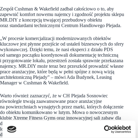
Zespół Cushman & Wakefield zadbał całościowo o to, aby
zapewnić komfort nowemu najemcy i zgodność projektu sklepu
MR.DIY z koncepcją trwającej przebudowy obiektu
oraz standardami technicznymi Centrum Handlowego Plejada.
„W procesie komercjalizacji modernizowanych obiektów
kluczowe jest płynne przejście od ustaleń biznesowych do sfery
wykonawczej. Dzięki temu, że nasi eksperci z działu PDS
od samego początku koordynowali dokumentację techniczną
i przygotowanie lokalu, przestrzeń została sprawnie przekazana
najemcy. MR.DIY może teraz bez przeszkód prowadzić własne
prace aranżacyjne, które będą w pełni spójne z nową wizją
architektoniczną Plejady” – mówi Ada Budynek, Leasing
Manager w Cushman & Wakefield.
Warto również zaznaczyć, że w CH Plejada Sosnowiec
równolegle trwają zaawansowane prace aranżacyjne
na powierzchniach wynajętych przez marki, których dołączenie
do obiektu komunikowano w lutym. Mowa o nowoczesnym
klubie Xtreme Fitness Gyms oraz innowacyjnej sali zabaw dla
dzieci Xtreme Kids. Nowe koncepty, które zajmą kluczowe
lokale w modernizowanym centrum, znacząco rozbudują
dotychczasową ofertę sportowo-rozrywkową i rekreacyjną