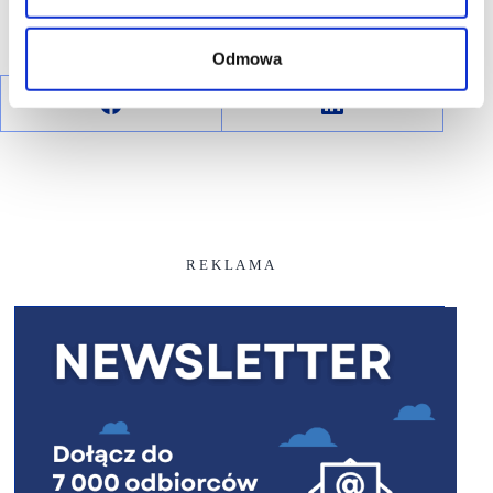
Odmowa
R E K L A M A