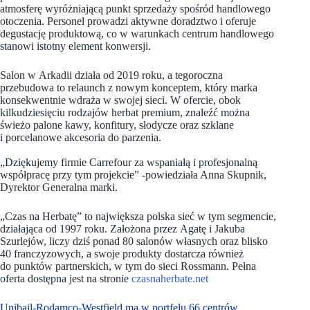
atmosferę wyróżniającą punkt sprzedaży spośród handlowego
otoczenia. Personel prowadzi aktywne doradztwo i oferuje
degustację produktową, co w warunkach centrum handlowego
stanowi istotny element konwersji.
Salon w Arkadii działa od 2019 roku, a tegoroczna
przebudowa to relaunch z nowym konceptem, który marka
konsekwentnie wdraża w swojej sieci. W ofercie, obok
kilkudziesięciu rodzajów herbat premium, znaleźć można
świeżo palone kawy, konfitury, słodycze oraz szklane
i porcelanowe akcesoria do parzenia.
„Dziękujemy firmie Carrefour za wspaniałą i profesjonalną
współpracę przy tym projekcie” -powiedziała Anna Skupnik,
Dyrektor Generalna marki.
„Czas na Herbatę” to największa polska sieć w tym segmencie,
działająca od 1997 roku. Założona przez Agatę i Jakuba
Szurlejów, liczy dziś ponad 80 salonów własnych oraz blisko
40 franczyzowych, a swoje produkty dostarcza również
do punktów partnerskich, w tym do sieci Rossmann. Pełna
oferta dostępna jest na stronie
czasnaherbate.net
Unibail-Rodamco-Westfield ma w portfelu 66 centrów