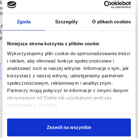
która ugruntowała pozycję URW jako lidera branży
nieruchomości oraz jednej ze 100 najbardziej zrównoważonych
firm na świecie.
Zgoda
Szczegóły
O plikach cookies
Akcje
URW
są notowane na giełdzie Euronext Paris (Ticker:
URW). Grupa otrzymała rating BBB+ przyznany
przez Standard & Poor’s oraz Baa2 według Moody’s.
Niniejsza strona korzysta z plików cookie
Wykorzystujemy pliki cookie do spersonalizowania treści
i reklam, aby oferować funkcje społecznościowe i
analizować ruch w naszej witrynie. Informacje o tym, jak
korzystasz z naszej witryny, udostępniamy partnerom
społecznościowym, reklamowym i analitycznym.
Partnerzy mogą połączyć te informacje z innymi danymi
otrzymanymi od Ciebie lub uzyskanymi podczas
R E K L A M A
korzystania z ich usług.
Zezwól na wszystkie