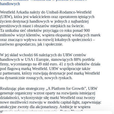
handlowych
Westfield Arkadia należy do Unibail-Rodamco-Westfield
(URW), która jest właścicielem oraz operatorem tętniących
życiem destynacji handlowych w jednych z najbardziej
prestiżowych miast i obszarów miejskich na świecie.
Ta unikalna sieć obiektów przyciąga co roku ponad 900
milionów wizyt klientów, wspiera ekspansję wiodących marek
oraz znacząco wpływa na rozwój lokalnych społeczności –
zarówno gospodarczo, jak i społecznie.
W jej skład wchodzi 66 należących do URW centrów
handlowych w USA i Europie, stanowiących 88% portfela
firmy, wycenianego na 49 mld euro. 41 z tych obiektów działa
pod flagową marką Westfield. URW współpracuje także
z partnerami, którzy rozwijają destynacje pod marką Westfield
na dynamicznie rosnących, nowych rynkach.
Realizując plan strategiczny „A Platform for Growth”, URW
generuje organiczny wzrost oparty na rozwijaniu istniejącej
działalności, wykorzystuje siłę marki Westfield oraz tworzy
nowe możliwości rozwoju w modelu capital‑light, zapewniając
atrakcyjne zwroty dla akcjonariuszy. Ambicje te wspiera
strategia zrównoważonego rozwoju „Better Places”,