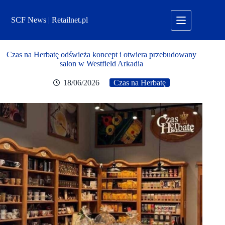
Przejdź
do
SCF News | Retailnet.pl
treści
Czas na Herbatę odświeża koncept i otwiera przebudowany
salon w Westfield Arkadia
18/06/2026
Czas na Herbatę