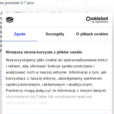
na poziomie 6-7 proc.
Avallon MBO to niezależna, polska firma private equity
specjalizująca się w wykupach menedżerskich, sukcesji
właścicielskiej i inwestycjach rozwojowych. Jako pionier rynku
MBO w Europie Środkowo-Wschodniej, od ponad 25 lat
inwestuje wspólnie z menedżerami i właścicielami firm,
Zgoda
Szczegóły
O plikach cookies
wspierając rozwój przedsiębiorstw i budowę długoterminowej
wartości. Fundusze zarządzane przez Avallon uczestniczyły
w ponad 150 transakcjach, a inwestorzy instytucjonalni
powierzyli firmie 316 mln euro kapitału.
Niniejsza strona korzysta z plików cookie
Wykorzystujemy pliki cookie do spersonalizowania treści
i reklam, aby oferować funkcje społecznościowe i
analizować ruch w naszej witrynie. Informacje o tym, jak
korzystasz z naszej witryny, udostępniamy partnerom
społecznościowym, reklamowym i analitycznym.
Partnerzy mogą połączyć te informacje z innymi danymi
otrzymanymi od Ciebie lub uzyskanymi podczas
korzystania z ich usług.