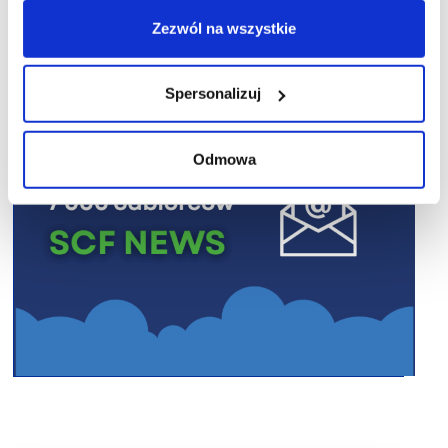
R E K L A M A
Zezwól na wszystkie
Spersonalizuj
Odmowa