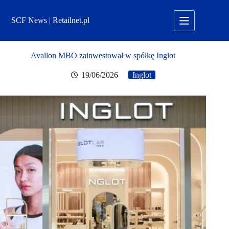
Przejdź
do
SCF News | Retailnet.pl
treści
Avallon MBO zainwestował w spółkę Inglot
19/06/2026
Inglot