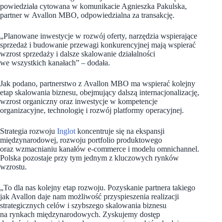
powiedziała cytowana w komunikacie Agnieszka Pakulska,
partner w Avallon MBO, odpowiedzialna za transakcję.
„Planowane inwestycje w rozwój oferty, narzędzia wspierające
sprzedaż i budowanie przewagi konkurencyjnej mają wspierać
wzrost sprzedaży i dalsze skalowanie działalności
we wszystkich kanałach” – dodała.
Jak podano, partnerstwo z Avallon MBO ma wspierać kolejny
etap skalowania biznesu, obejmujący dalszą internacjonalizację,
wzrost organiczny oraz inwestycje w kompetencje
organizacyjne, technologię i rozwój platformy operacyjnej.
Strategia rozwoju
Inglot
koncentruje się na ekspansji
międzynarodowej, rozwoju portfolio produktowego
oraz wzmacnianiu kanałów e-commerce i modelu omnichannel.
Polska pozostaje przy tym jednym z kluczowych rynków
wzrostu.
„To dla nas kolejny etap rozwoju. Pozyskanie partnera takiego
jak Avallon daje nam możliwość przyspieszenia realizacji
strategicznych celów i szybszego skalowania biznesu
na rynkach międzynarodowych. Zyskujemy dostęp