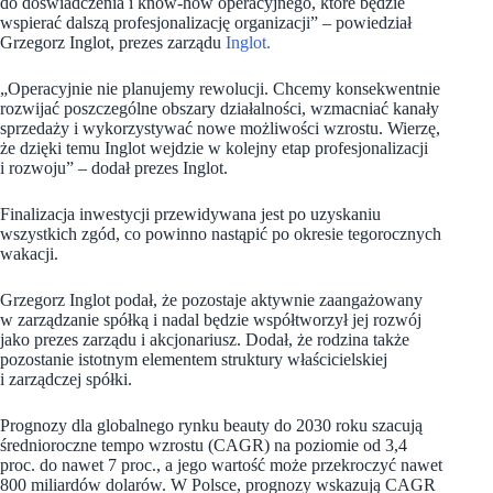
do doświadczenia i know-how operacyjnego, które będzie
wspierać dalszą profesjonalizację organizacji” – powiedział
Grzegorz Inglot, prezes zarządu
Inglot.
„Operacyjnie nie planujemy rewolucji. Chcemy konsekwentnie
rozwijać poszczególne obszary działalności, wzmacniać kanały
sprzedaży i wykorzystywać nowe możliwości wzrostu. Wierzę,
że dzięki temu Inglot wejdzie w kolejny etap profesjonalizacji
i rozwoju” – dodał prezes Inglot.
Finalizacja inwestycji przewidywana jest po uzyskaniu
wszystkich zgód, co powinno nastąpić po okresie tegorocznych
wakacji.
Grzegorz Inglot podał, że pozostaje aktywnie zaangażowany
w zarządzanie spółką i nadal będzie współtworzył jej rozwój
jako prezes zarządu i akcjonariusz. Dodał, że rodzina także
pozostanie istotnym elementem struktury właścicielskiej
i zarządczej spółki.
Prognozy dla globalnego rynku beauty do 2030 roku szacują
średnioroczne tempo wzrostu (CAGR) na poziomie od 3,4
proc. do nawet 7 proc., a jego wartość może przekroczyć nawet
800 miliardów dolarów. W Polsce, prognozy wskazują CAGR