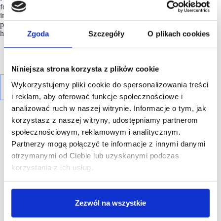
formatu codziennych zakupów napędza suburbanizacja i nowe
inwestycje mieszkaniowe na obrzeżach miast. To dla
porównania kolejne 250 tys. m kw. tego typu obiektów
handlowych w latach 2023-2025.
Zgoda
Szczegóły
O plikach cookies
Niniejsza strona korzysta z plików cookie
Wykorzystujemy pliki cookie do spersonalizowania treści
i reklam, aby oferować funkcje społecznościowe i
analizować ruch w naszej witrynie. Informacje o tym, jak
korzystasz z naszej witryny, udostępniamy partnerom
społecznościowym, reklamowym i analitycznym.
Partnerzy mogą połączyć te informacje z innymi danymi
otrzymanymi od Ciebie lub uzyskanymi podczas
R E K L A M A
korzystania z ich usług.
Zezwól na wszystkie