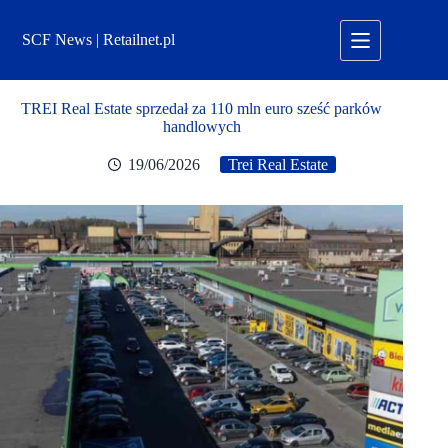
Przejdź
do
SCF News | Retailnet.pl
treści
TREI Real Estate sprzedał za 110 mln euro sześć parków
handlowych
19/06/2026
Trei Real Estate