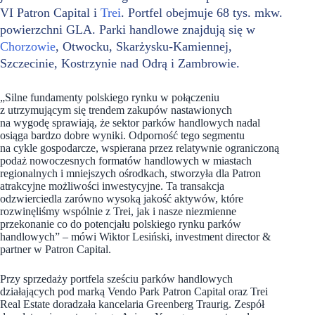
VI Patron Capital i
Trei
. Portfel obejmuje 68 tys. mkw.
powierzchni GLA. Parki handlowe znajdują się w
Chorzowie
, Otwocku, Skarżysku-Kamiennej,
Szczecinie, Kostrzynie nad Odrą i Zambrowie.
„Silne fundamenty polskiego rynku w połączeniu
z utrzymującym się trendem zakupów nastawionych
na wygodę sprawiają, że sektor parków handlowych nadal
osiąga bardzo dobre wyniki. Odporność tego segmentu
na cykle gospodarcze, wspierana przez relatywnie ograniczoną
podaż nowoczesnych formatów handlowych w miastach
regionalnych i mniejszych ośrodkach, stworzyła dla Patron
atrakcyjne możliwości inwestycyjne. Ta transakcja
odzwierciedla zarówno wysoką jakość aktywów, które
rozwinęliśmy wspólnie z Trei, jak i nasze niezmienne
przekonanie co do potencjału polskiego rynku parków
handlowych” – mówi Wiktor Lesiński, investment director &
partner w Patron Capital.
Przy sprzedaży portfela sześciu parków handlowych
działających pod marką Vendo Park Patron Capital oraz Trei
Real Estate doradzała kancelaria Greenberg Traurig. Zespół