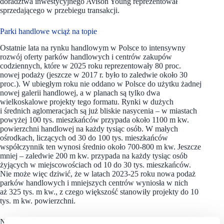
doradztwa inwestycyjnego Avison Young reprezentował
sprzedającego w przebiegu transakcji.
Parki handlowe wciąż na topie
Ostatnie lata na rynku handlowym w Polsce to intensywny
rozwój oferty parków handlowych i centrów zakupów
codziennych, które w 2025 roku reprezentowały 80 proc.
nowej podaży (jeszcze w 2017 r. było to zaledwie około 30
proc.). W ubiegłym roku nie oddano w Polsce do użytku żadnej
nowej galerii handlowej, a w planach są tylko dwa
wielkoskalowe projekty tego formatu. Rynki w dużych
i średnich aglomeracjach są już bliskie nasycenia – w miastach
powyżej 100 tys. mieszkańców przypada około 1100 m kw.
powierzchni handlowej na każdy tysiąc osób. W małych
ośrodkach, liczących od 30 do 100 tys. mieszkańców
współczynnik ten wynosi średnio około 700-800 m kw. Jeszcze
mniej – zaledwie 200 m kw. przypada na każdy tysiąc osób
żyjących w miejscowościach od 10 do 30 tys. mieszkańców.
Nie może więc dziwić, że w latach 2023-25 roku nowa podaż
parków handlowych i mniejszych centrów wyniosła w nich
aż 325 tys. m kw., z czego większość stanowiły projekty do 10
tys. m kw. powierzchni.
Na drugim biegunie są największe aglomeracje, gdzie rozwój