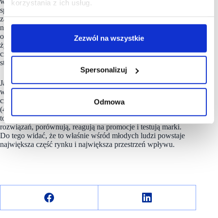
wyborów. Jest to zgodne z ogólną tendencją do preferowania
korzystania z ich usług.
sprawdzonych rozwiązań w starszym wieku. Należy jednak
zaznaczyć, że wyniki badań w tym zakresie
nie są jednoznaczne. Skłonność do zmiany zależy bowiem
od wielu czynników, takich jak rodzaj produktu, sytuacja
Zezwól na wszystkie
życiowa czy styl życia. Ponadto trudno jednoznacznie ocenić,
czy obserwowane różnice mają istotność statystyczną” –
stwierdza ekspert z Instytutu Prawa, Ekonomii i Administracji.
Spersonalizuj
Jak wynika z badania
Hybrid Europe
w przypadku dwóch grup
wiekowych najczęściej wskazywana jest odpowiedź „tak, dość
często” – 25-34 lata (wśród nich – 55,2%) oraz 35-44 lata
Odmowa
(45%). Jak podsumowuje Michał Rosiak, młodzi konsumenci
to grupa w fazie aktywnego wyboru. Szukają optymalnych
rozwiązań, porównują, reagują na promocje i testują marki.
Do tego widać, że to właśnie wśród młodych ludzi powstaje
największa część rynku i największa przestrzeń wpływu.