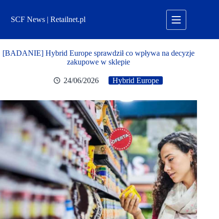
Przejdź
do
SCF News | Retailnet.pl
treści
[BADANIE] Hybrid Europe sprawdził co wpływa na decyzje
zakupowe w sklepie
24/06/2026
Hybrid Europe