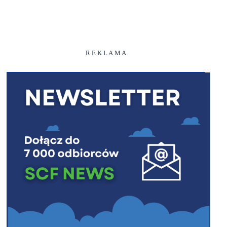
R E K L A M A