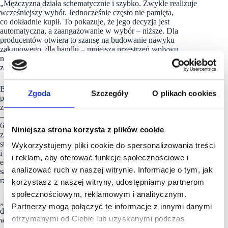
„Mężczyzna działa schematycznie i szybko. Zwykle realizuje
wcześniejszy wybór. Jednocześnie często nie pamięta,
co dokładnie kupił. To pokazuje, że jego decyzja jest
automatyczna, a zaangażowanie w wybór – niższe. Dla
producentów otwiera to szansę na budowanie nawyku
zakupowego, dla handlu – mniejszą przestrzeń wpływu
na zmianę wyboru w ostatnim momencie” – dodaje ekspert
z Hybrid Europe.
Badanie dostarcza też informacji na temat tego, jakie postawy
Zgoda
Szczegóły
O plikach cookies
przyjmują respondenci z siedmiu grup wiekowych. W pięciu
z nich najczęściej wskazywana jest odpowiedź „bardzo rzadko”
– 18-24 lata (45,7%), 45-54 lata (48,9%), 55-64 lata (49,2%),
65-74 lata (56,6%), a także 75-80 lat (52,9%). Jak wynika
Niniejsza strona korzysta z plików cookie
z obserwacji Michała Rosiaka, wraz z wiekiem decyzje się
stabilizują. To efekt przyzwyczajenia, ograniczenia ryzyka
Wykorzystujemy pliki cookie do spersonalizowania treści
i uproszczenia wyborów. Im starszy jest konsument, tym mniej
i reklam, aby oferować funkcje społecznościowe i
eksperymentuje. Wyniki powyżej 50% w najstarszych grupach
analizować ruch w naszej witrynie. Informacje o tym, jak
są naturalne. Decyzja zakupowa zapada wcześniej i jest
rzadziej zmieniana.
korzystasz z naszej witryny, udostępniamy partnerom
społecznościowym, reklamowym i analitycznym.
„Pomimo stosunkowo wysokiego poziomu przywiązania
Partnerzy mogą połączyć te informacje z innymi danymi
do marki lub producenta we wszystkich grupach wiekowych,
otrzymanymi od Ciebie lub uzyskanymi podczas
wraz z wiekiem obserwuje się spadek skłonności do zmiany