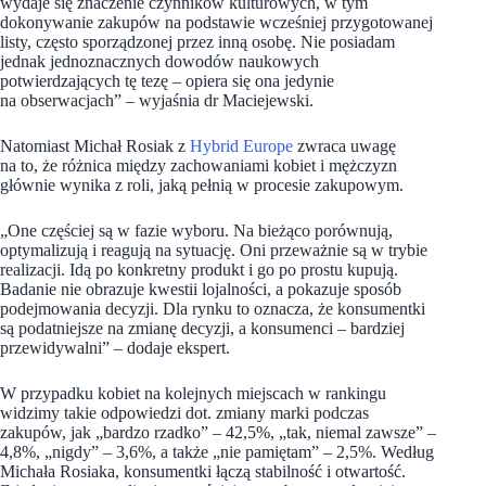
wydaje się znaczenie czynników kulturowych, w tym
dokonywanie zakupów na podstawie wcześniej przygotowanej
listy, często sporządzonej przez inną osobę. Nie posiadam
jednak jednoznacznych dowodów naukowych
potwierdzających tę tezę – opiera się ona jedynie
na obserwacjach” – wyjaśnia dr Maciejewski.
Natomiast Michał Rosiak z
Hybrid Europe
zwraca uwagę
na to, że różnica między zachowaniami kobiet i mężczyzn
głównie wynika z roli, jaką pełnią w procesie zakupowym.
„One częściej są w fazie wyboru. Na bieżąco porównują,
optymalizują i reagują na sytuację. Oni przeważnie są w trybie
realizacji. Idą po konkretny produkt i go po prostu kupują.
Badanie nie obrazuje kwestii lojalności, a pokazuje sposób
podejmowania decyzji. Dla rynku to oznacza, że konsumentki
są podatniejsze na zmianę decyzji, a konsumenci – bardziej
przewidywalni” – dodaje ekspert.
W przypadku kobiet na kolejnych miejscach w rankingu
widzimy takie odpowiedzi dot. zmiany marki podczas
zakupów, jak „bardzo rzadko” – 42,5%, „tak, niemal zawsze” –
4,8%, „nigdy” – 3,6%, a także „nie pamiętam” – 2,5%. Według
Michała Rosiaka, konsumentki łączą stabilność i otwartość.