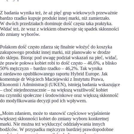
Z badania wynika też, że aż pięć grup wiekowych przeważnie
bardzo rzadko kupuje produkt innej marki, niż zamierzało.
W dwóch przedziałach dominuje dość częsta taka praktyka.
Widać też, że wraz z wiekiem obserwuje się spadek skłonności
do zmiany wyborów.
Polakom dość często zdarza się finalnie włożyć do koszyka
zakupowego produkt innej marki, niż planowało w drodze
do sklepu. Biorąc pod uwagę podział wskazań na płeć, widać,
że prawie połowa kobiet robi to dość często – 46,6%, a blisko
50% mężczyzn – bardzo rzadko – 46,2%. Tak wynika
z niedawno opublikowanego raportu Hybrid Europe. Jak
komentuje dr Wojciech Maciejewski z Instytutu Prawa,
Ekonomii i Administracji (UKEN), istnieją badania wskazujące
– choć niejednoznacznie – na większą wrażliwość kobiet
na czynniki społeczne i środowiskowe oraz większą skłonność
do modyfikowania decyzji pod ich wpływem.
„Moim zdaniem, może to stanowić częściowe wyjaśnienie
większej skłonności kobiet do zmiany wyboru konkretnej
marki. Nie można też wykluczyć oddziaływania innych
bodźców. W przypadku mężczyzn bardziej prawdopodobne