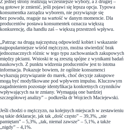
Z jednej strony realizują wcześniejsze wybory, a z drugiej –
są gotowe je zmienić, jeśli pojawi się lepsza opcja. Typowa
konsumentka zarządza wyborem, nie przywiązuje się
bez powodu, reaguje na wartość w danym momencie. Dla
producentów postawa konsumentek oznacza większą
konkurencję, dla handlu zaś – większą przestrzeń wpływu.
„Patrząc na drugą najczęstszą odpowiedź kobiet i wskazanie
najpopularniejsze wśród mężczyzn, można stwierdzić brak
jednoznacznych różnic w tego typu zachowaniach zakupowych
między płciami. Wnioski te są zresztą spójne z wynikami badań
naukowych. Z punktu widzenia producentów jest to istotna
informacja. Pokazuje bowiem, że ogólnie konsumenci
wykazują przywiązanie do marek, choć decyzje zakupowe
mogą być modyfikowane pod wpływem impulsu. Kluczowym
zagadnieniem pozostaje identyfikacja konkretnych czynników
wpływających na te zmiany. Wymagają one bardziej
szczegółowej analizy” – podkreśla dr Wojciech Maciejewski.
Jeśli chodzi o mężczyzn, na kolejnych miejscach w zestawieniu
są takie deklaracje, jak tak „dość często” – 39,3%, „nie
pamiętam” – 5,3%, „tak, niemal zawsze” – 5,1%, a także
„nigdy” – 4,1%.