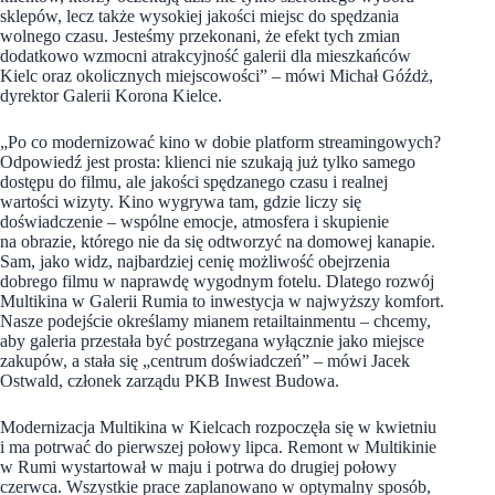
sklepów, lecz także wysokiej jakości miejsc do spędzania
wolnego czasu. Jesteśmy przekonani, że efekt tych zmian
dodatkowo wzmocni atrakcyjność galerii dla mieszkańców
Kielc oraz okolicznych miejscowości” – mówi Michał Góźdż,
dyrektor Galerii Korona Kielce.
„Po co modernizować kino w dobie platform streamingowych?
Odpowiedź jest prosta: klienci nie szukają już tylko samego
dostępu do filmu, ale jakości spędzanego czasu i realnej
wartości wizyty. Kino wygrywa tam, gdzie liczy się
doświadczenie – wspólne emocje, atmosfera i skupienie
na obrazie, którego nie da się odtworzyć na domowej kanapie.
Sam, jako widz, najbardziej cenię możliwość obejrzenia
dobrego filmu w naprawdę wygodnym fotelu. Dlatego rozwój
Multikina w Galerii Rumia to inwestycja w najwyższy komfort.
Nasze podejście określamy mianem retailtainmentu – chcemy,
aby galeria przestała być postrzegana wyłącznie jako miejsce
zakupów, a stała się „centrum doświadczeń” – mówi Jacek
Ostwald, członek zarządu PKB Inwest Budowa.
Modernizacja Multikina w Kielcach rozpoczęła się w kwietniu
i ma potrwać do pierwszej połowy lipca. Remont w Multikinie
w Rumi wystartował w maju i potrwa do drugiej połowy
czerwca. Wszystkie prace zaplanowano w optymalny sposób,