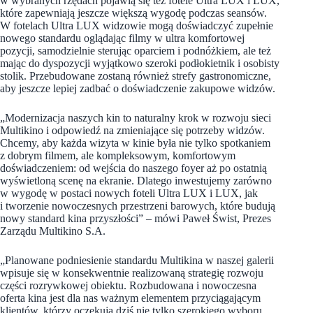
w wybranych rzędach pojawią się też fotele Ultra LUX i LUX,
które zapewniają jeszcze większą wygodę podczas seansów.
W fotelach Ultra LUX widzowie mogą doświadczyć zupełnie
nowego standardu oglądając filmy w ultra komfortowej
pozycji, samodzielnie sterując oparciem i podnóżkiem, ale też
mając do dyspozycji wyjątkowo szeroki podłokietnik i osobisty
stolik. Przebudowane zostaną również strefy gastronomiczne,
aby jeszcze lepiej zadbać o doświadczenie zakupowe widzów.
„Modernizacja naszych kin to naturalny krok w rozwoju sieci
Multikino i odpowiedź na zmieniające się potrzeby widzów.
Chcemy, aby każda wizyta w kinie była nie tylko spotkaniem
z dobrym filmem, ale kompleksowym, komfortowym
doświadczeniem: od wejścia do naszego foyer aż po ostatnią
wyświetloną scenę na ekranie. Dlatego inwestujemy zarówno
w wygodę w postaci nowych foteli Ultra LUX i LUX, jak
i tworzenie nowoczesnych przestrzeni barowych, które budują
nowy standard kina przyszłości” – mówi Paweł Świst, Prezes
Zarządu Multikino S.A.
„Planowane podniesienie standardu Multikina w naszej galerii
wpisuje się w konsekwentnie realizowaną strategię rozwoju
części rozrywkowej obiektu. Rozbudowana i nowoczesna
oferta kina jest dla nas ważnym elementem przyciągającym
klientów, którzy oczekują dziś nie tylko szerokiego wyboru