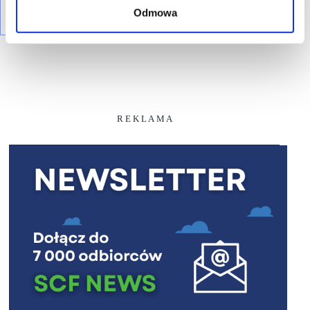
Odmowa
R E K L A M A