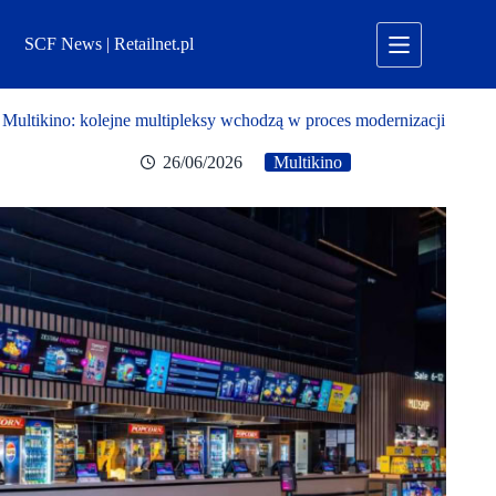
Przejdź
do
SCF News | Retailnet.pl
treści
Multikino: kolejne multipleksy wchodzą w proces modernizacji
26/06/2026
Multikino