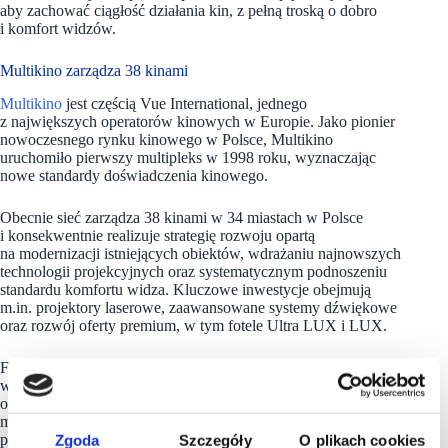
aby zachować ciągłość działania kin, z pełną troską o dobro
i komfort widzów.
Multikino zarządza 38 kinami
Multikino
jest częścią Vue International, jednego
z największych operatorów kinowych w Europie. Jako pionier
nowoczesnego rynku kinowego w Polsce, Multikino
uruchomiło pierwszy multipleks w 1998 roku, wyznaczając
nowe standardy doświadczenia kinowego.
Obecnie sieć zarządza 38 kinami w 34 miastach w Polsce
i konsekwentnie realizuje strategię rozwoju opartą
na modernizacji istniejących obiektów, wdrażaniu najnowszych
technologii projekcyjnych oraz systematycznym podnoszeniu
standardu komfortu widza. Kluczowe inwestycje obejmują
m.in. projektory laserowe, zaawansowane systemy dźwiękowe
oraz rozwój oferty premium, w tym fotele Ultra LUX i LUX.
Flagowym obiektem sieci jest kino zlokalizowane
w warszawskim centrum handlowym Złote Tarasy. Kompleks
obejmuje osiem sal kinowych, w tym Salę Premierową na 788
miejsc, stanowiącą jeden z kluczowych obiektów sieci
pod względem skali i znaczenia operacyjnego. Jednym
Zgoda
Szczegóły
O plikach cookies