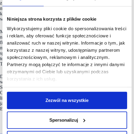
z najważniejszych projektów ostatnich lat była kompleksowa
modernizacja kina w centrum handlowym G City Targówek,
które stało się pierwszym kinem w Polsce wyposażonym
w fotele Ultra LUX.
Niniejsza strona korzysta z plików cookie
Wykorzystujemy pliki cookie do spersonalizowania treści
Multikino to więcej niż tradycyjne kino. Sieć oferuje
i reklam, aby oferować funkcje społecznościowe i
nie tylko największe i najbardziej oczekiwane premiery
filmowe, lecz także koncerty światowych artystów, nocne
analizować ruch w naszej witrynie. Informacje o tym, jak
maratony filmowe, transmisje najważniejszych wydarzeń
korzystasz z naszej witryny, udostępniamy partnerom
sportowych oraz retransmisje oper, baletu i spektakli
społecznościowym, reklamowym i analitycznym.
teatralnych, w tym produkcji realizowanych przez National
Theatre.
Partnerzy mogą połączyć te informacje z innymi danymi
otrzymanymi od Ciebie lub uzyskanymi podczas
Działalność
Multikina
była wielokrotnie doceniana
korzystania z ich usług.
w prestiżowych konkursach branżowych i wizerunkowych.
Sieć jest laureatem nagród Superbrands oraz Superbrands
Created in Poland. Od wielu lat Multikino utrzymuje pozycję
lidera w obszarze Event Cinema zarówno na rynku polskim,
Zezwól na wszystkie
jak i europejskim, co potwierdza m.in. europejska nagroda
ECA Awards.
Spersonalizuj