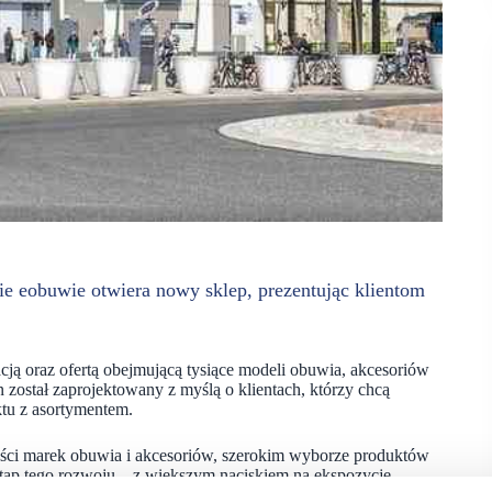
e eobuwie otwiera nowy sklep, prezentując klientom
ją oraz ofertą obejmującą tysiące modeli obuwia, akcesoriów
został zaprojektowany z myślą o klientach, którzy chcą
tu z asortymentem.
dności marek obuwia i akcesoriów, szerokim wyborze produktów
tap tego rozwoju – z większym naciskiem na ekspozycję,