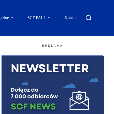
azine
SCF FALL
Kontakt
R E K L A M A