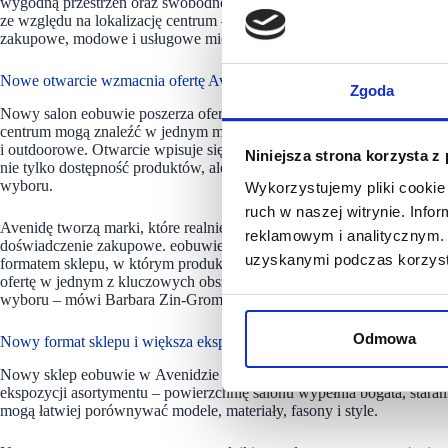
wygodną przestrzeń oraz swobodne poznawanie asortymentu na miejsc
ze względu na lokalizację centrum – jedną z kluczowych przestrzeni 
zakupowe, modowe i usługowe mieszkańców miasta oraz regionu.
Nowe otwarcie wzmacnia ofertę Avenidy
Zgoda
Nowy salon eobuwie poszerza ofertę Avenidy w kategorii mody, obuwi
centrum mogą znaleźć w jednym miejscu propozycje na co dzień, do pr
i outdoorowe. Otwarcie wpisuje się w kierunek rozwoju współczesnego
Niniejsza strona korzysta z
nie tylko dostępność produktów, ale również przejrzysta ekspozycja,
wyboru.
Wykorzystujemy pliki cookie 
ruch w naszej witrynie. Inf
Avenidę tworzą marki, które realnie odpowiadają na potrzeby naszych 
reklamowym i analitycznym. 
doświadczenie zakupowe. eobuwie doskonale wpisuje się w ten kieru
uzyskanymi podczas korzysta
formatem sklepu, w którym produkt jest bliżej klienta, a zakupy stają 
ofertę w jednym z kluczowych obszarów – mody, obuwia i akcesoriów
wyboru – mówi Barbara Zin-Gromadzka, Dyrektor Avenidy Poznań.
Odmowa
Nowy format sklepu i większa ekspozycja produktów
Nowy sklep eobuwie w Avenidzie prezentuje odświeżone podejście do 
ekspozycji asortymentu – powierzchnię salonu wypełnia bogata, stara
mogą łatwiej porównywać modele, materiały, fasony i style.