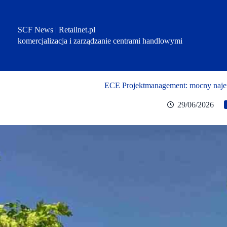
Przejdź
do
treści
SCF News | Retailnet.pl
komercjalizacja i zarządzanie centrami handlowymi
ECE Projektmanagement: mocny najem
29/06/2026