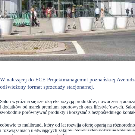
W należącej do ECE Projektmanagemnt poznańskiej Avenidzi
odświeżony format sprzedaży stacjonarnej.
Salon wyróżnia się szeroką ekspozycją produktów, nowoczesną aranżac
i dodatków od marek premium, sportowych oraz lifestyle’owych. Salon 
swobodnie porównywać produkty i korzystać z bezpośredniego kontak
eobuwie to mulibrand, który od lat rozwija ofertę opartą na różnoro
i rozwiązaniach ułatwiających zakupy. Nowy sklep pokazuje kolejny e