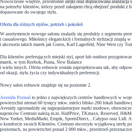
Nowoczesne wnętrze, przestronne alejki oraz dopracowana aranżacj
na potrzeby klientów, którzy przed zakupem chcą obejrzeć produkt z 
dopasowane do swojego stylu.
Oferta dla różnych stylów, potrzeb i pokoleń
W asortymencie nowego salonu znalazły się produkty z segmentu pre
i casualowego. Miłośnicy eleganckich i formalnych stylizacji znajdą w
i akcesoria takich marek jak Guess, Karl Lagerfeld, Nine West czy To
Dla klientów preferujących miejski styl, sport lub outdoor przygoto
marek, w tym Reebok, Puma, New Balance
i wielu innych. Oferta eobuwie została zaprojektowana tak, aby odpo
od okazji, stylu życia czy indywidualnych preferencji.
Nowy salon eobuwie znajduje się na poziomie 2.
Avenida Poznań
to jedno z największych centrów handlowych w wojew
powierzchni niemal 60 tysięcy mkw. mieści blisko 200 lokali handlowy
Avenidy zgromadziły się najpopularniejsze marki modowe, obuwnicze, 
najemców Centrum należą m.in. HalfPrice, TKmaxx, Reserved, H&M, S
New Yorker, MediaMarkt, Empik, SportsDirect, , Calypso oraz Lidl. Av
o komforcie swoich Klientów, Centrum stworzyło wyjątkową strefę p
poziomach, na powierzchni ponad 2 000 mkw., przestrzeń przeznaczona