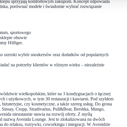
a sklepu sprzyjają komfortowym zakupom. Koncept odpowiada
bliska, porównać modele i świadomie wybrać rozwiązanie
mium, sportowego
 sklepie obuwie
mmy Hilfiger.
wano szeroki wybór sneakersów oraz dodatków od popularnych
wiadać na potrzeby klientów w różnym wieku – niezależnie
ództwie wielkopolskim, które na 3 kondygnacjach o łącznej
ch i użytkowych, w tym 30 restauracji i kawiarni. Pod szyldem
biżuteryjne, czy kosmetyczne, a także szereg usług. Do grona
insay, Cropp, Stradivarius, Pull&Bear, Bershka, Mango,
enida nieustannie stawia na rozwój oferty. Z myślą
od nazwą Avenida Lounge. Jest to zlokalizowana na dwóch
 do relaksu, rozrywki, coworkingu i integracji. W Avenidzie