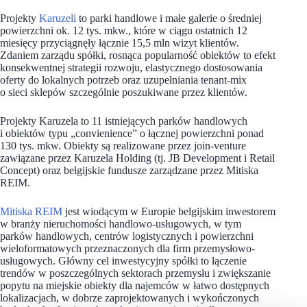
Projekty
Karuzeli
to parki handlowe i małe galerie o średniej
powierzchni ok. 12 tys. mkw., które w ciągu ostatnich 12
miesięcy przyciągnęły łącznie 15,5 mln wizyt klientów.
Zdaniem zarządu spółki, rosnąca popularność obiektów to efekt
konsekwentnej strategii rozwoju, elastycznego dostosowania
oferty do lokalnych potrzeb oraz uzupełniania tenant-mix
o sieci sklepów szczególnie poszukiwane przez klientów.
Projekty Karuzela to 11 istniejących parków handlowych
i obiektów typu „convienience” o łącznej powierzchni ponad
130 tys. mkw. Obiekty są realizowane przez join-venture
zawiązane przez Karuzela Holding (tj. JB Development i Retail
Concept) oraz belgijskie fundusze zarządzane przez Mitiska
REIM.
Mitiska REIM
jest wiodącym w Europie belgijskim inwestorem
w branży nieruchomości handlowo-usługowych, w tym
parków handlowych, centrów logistycznych i powierzchni
wieloformatowych przeznaczonych dla firm przemysłowo-
usługowych. Główny cel inwestycyjny spółki to łączenie
trendów w poszczególnych sektorach przemysłu i zwiększanie
popytu na miejskie obiekty dla najemców w łatwo dostępnych
lokalizacjach, w dobrze zaprojektowanych i wykończonych