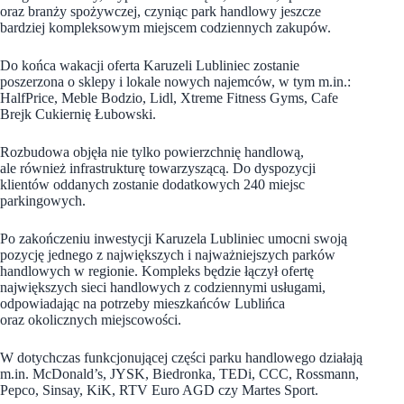
oraz branży spożywczej, czyniąc park handlowy jeszcze
bardziej kompleksowym miejscem codziennych zakupów.
Do końca wakacji oferta Karuzeli Lubliniec zostanie
poszerzona o sklepy i lokale nowych najemców, w tym m.in.:
HalfPrice, Meble Bodzio, Lidl, Xtreme Fitness Gyms, Cafe
Brejk Cukiernię Łubowski.
Rozbudowa objęła nie tylko powierzchnię handlową,
ale również infrastrukturę towarzyszącą. Do dyspozycji
klientów oddanych zostanie dodatkowych 240 miejsc
parkingowych.
Po zakończeniu inwestycji Karuzela Lubliniec umocni swoją
pozycję jednego z największych i najważniejszych parków
handlowych w regionie. Kompleks będzie łączył ofertę
największych sieci handlowych z codziennymi usługami,
odpowiadając na potrzeby mieszkańców Lublińca
oraz okolicznych miejscowości.
W dotychczas funkcjonującej części parku handlowego działają
m.in. McDonald’s, JYSK, Biedronka, TEDi, CCC, Rossmann,
Pepco, Sinsay, KiK, RTV Euro AGD czy Martes Sport.