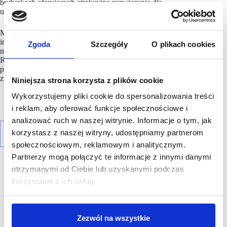
budynkach oferujących atrakcyjne rozwiązania dla
użytkowników.
Model inwestycyjny Mitiska REIM zakłada współpracę
inwestycyjną z doświadczonymi partnerami lokalnymi
Zgoda
Szczegóły
O plikach cookies
na poszczególnych rynkach geograficznych. Podejście Mitiska
REIM polega na tworzeniu wartości dodanej poprzez realizację
projektów deweloperskich i przejęć oferujących możliwości
zwiększenia wartości, i aktywnego zarządzania aktywami.
Niniejsza strona korzysta z plików cookie
Wykorzystujemy pliki cookie do spersonalizowania treści
i reklam, aby oferować funkcje społecznościowe i
analizować ruch w naszej witrynie. Informacje o tym, jak
korzystasz z naszej witryny, udostępniamy partnerom
społecznościowym, reklamowym i analitycznym.
Partnerzy mogą połączyć te informacje z innymi danymi
otrzymanymi od Ciebie lub uzyskanymi podczas
korzystania z ich usług.
R E K L A M A
Zezwól na wszystkie