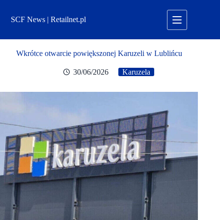
Przejdź
do
SCF News | Retailnet.pl
treści
Wkrótce otwarcie powiększonej Karuzeli w Lublińcu
30/06/2026
Karuzela