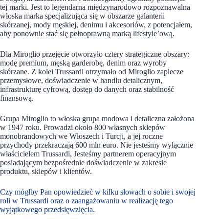
tej marki. Jest to legendarna międzynarodowo rozpoznawalna
włoska marka specjalizująca się w obszarze galanterii
skórzanej, mody męskiej, denimu i akcesoriów, z potencjałem,
aby ponownie stać się pełnoprawną marką lifestyle’ową.
Dla Miroglio przejęcie otworzyło cztery strategiczne obszary:
modę premium, męską garderobę, denim oraz wyroby
skórzane. Z kolei Trussardi otrzymało od Miroglio zaplecze
przemysłowe, doświadczenie w handlu detalicznym,
infrastrukturę cyfrową, dostęp do danych oraz stabilność
finansową.
Grupa Miroglio to włoska grupa modowa i detaliczna założona
w 1947 roku. Prowadzi około 800 własnych sklepów
monobrandowych we Włoszech i Turcji, a jej roczne
przychody przekraczają 600 mln euro. Nie jesteśmy wyłącznie
właścicielem Trussardi, Jesteśmy partnerem operacyjnym
posiadającym bezpośrednie doświadczenie w zakresie
produktu, sklepów i klientów.
Czy mógłby Pan opowiedzieć w kilku słowach o sobie i swojej
roli w Trussardi oraz o zaangażowaniu w realizację tego
wyjątkowego przedsięwzięcia.