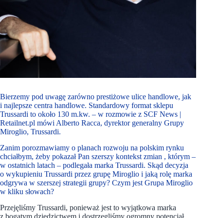
Bierzemy pod uwagę zarówno prestiżowe ulice handlowe, jak
i najlepsze centra handlowe. Standardowy format sklepu
Trussardi to około 130 m.kw. – w rozmowie z SCF News |
Retailnet.pl mówi Alberto Racca, dyrektor generalny Grupy
Miroglio, Trussardi.
Zanim porozmawiamy o planach rozwoju na polskim rynku
chciałbym, żeby pokazał Pan szerszy kontekst zmian , którym –
w ostatnich latach – podlegała marka Trussardi. Skąd decyzja
o wykupieniu Trussardi przez grupę Miroglio i jaką rolę marka
odgrywa w szerszej strategii grupy? Czym jest Grupa Miroglio
w kliku słowach?
Przejęliśmy Trussardi, ponieważ jest to wyjątkowa marka
z bogatym dziedzictwem i dostrzegliśmy ogromny potencjał