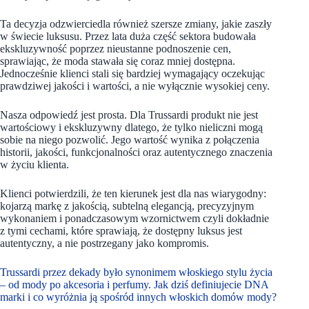
Ta decyzja odzwierciedla również szersze zmiany, jakie zaszły
w świecie luksusu. Przez lata duża część sektora budowała
ekskluzywność poprzez nieustanne podnoszenie cen,
sprawiając, że moda stawała się coraz mniej dostępna.
Jednocześnie klienci stali się bardziej wymagający oczekując
prawdziwej jakości i wartości, a nie wyłącznie wysokiej ceny.
Nasza odpowiedź jest prosta. Dla Trussardi produkt nie jest
wartościowy i ekskluzywny dlatego, że tylko nieliczni mogą
sobie na niego pozwolić. Jego wartość wynika z połączenia
historii, jakości, funkcjonalności oraz autentycznego znaczenia
w życiu klienta.
Klienci potwierdzili, że ten kierunek jest dla nas wiarygodny:
kojarzą markę z jakością, subtelną elegancją, precyzyjnym
wykonaniem i ponadczasowym wzornictwem czyli dokładnie
z tymi cechami, które sprawiają, że dostępny luksus jest
autentyczny, a nie postrzegany jako kompromis.
Trussardi przez dekady było synonimem włoskiego stylu życia
– od mody po akcesoria i perfumy. Jak dziś definiujecie DNA
marki i co wyróżnia ją spośród innych włoskich domów mody?