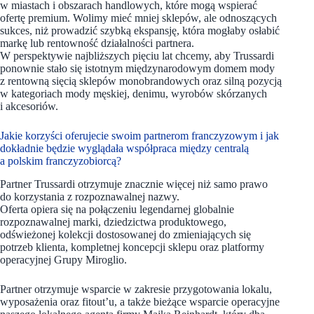
w miastach i obszarach handlowych, które mogą wspierać
ofertę premium. Wolimy mieć mniej sklepów, ale odnoszących
sukces, niż prowadzić szybką ekspansję, która mogłaby osłabić
markę lub rentowność działalności partnera.
W perspektywie najbliższych pięciu lat chcemy, aby Trussardi
ponownie stało się istotnym międzynarodowym domem mody
z rentowną sięcią sklepów monobrandowych oraz silną pozycją
w kategoriach mody męskiej, denimu, wyrobów skórzanych
i akcesoriów.
Jakie korzyści oferujecie swoim partnerom franczyzowym i jak
dokładnie będzie wyglądała współpraca między centralą
a polskim franczyzobiorcą?
Partner Trussardi otrzymuje znacznie więcej niż samo prawo
do korzystania z rozpoznawalnej nazwy.
Oferta opiera się na połączeniu legendarnej globalnie
rozpoznawalnej marki, dziedzictwa produktowego,
odświeżonej kolekcji dostosowanej do zmieniających się
potrzeb klienta, kompletnej koncepcji sklepu oraz platformy
operacyjnej Grupy Miroglio.
Partner otrzymuje wsparcie w zakresie przygotowania lokalu,
wyposażenia oraz fitout’u, a także bieżące wsparcie operacyjne