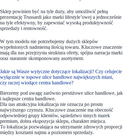
Sklep powinien być na tyle duży, aby umożliwić pełną
prezentację Trussardi jako marki lifestyle’owej a jednocześnie
na tyle efektywny, by zapewniać wysoką produktywność
sprzedaży i rentowność.
W tym modelu nie potrzebujemy dużych sklepów
wypełnionych nadmierną ilością towaru. Kluczowe znaczenie
mają dla nas przejrzysta struktura oferty, spójna narracja marki
oraz starannie skomponowany asortyment.
Jakie są Wasze wytyczne dotyczące lokalizacji? Czy celujecie
wyłącznie w topowe ulice handlowe największych miast,
czy raczej wiodące centra handlowe?
Bierzemy pod uwagę zarówno prestiżowe ulice handlowe, jak
i najlepsze centra handlowe.
Dla nas atrakcyjna lokalizacja nie oznacza po prostu
najwyższego czynszu. Kluczowe znaczenie ma obecność
odpowiedniej grupy klientów, sąsiedztwo innych marek
premium, dobra ekspozycja sklepu, charakter miejsca.
To lokalizacja pozwalająca na utrzymanie zdrowych proporcji
między kosztami najmu a poziomem sprzedaży.