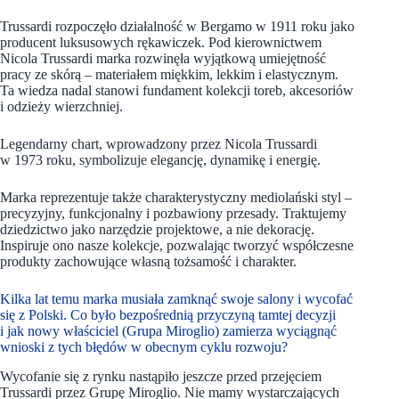
Trussardi rozpoczęło działalność w Bergamo w 1911 roku jako
producent luksusowych rękawiczek. Pod kierownictwem
Nicola Trussardi marka rozwinęła wyjątkową umiejętność
pracy ze skórą – materiałem miękkim, lekkim i elastycznym.
Ta wiedza nadal stanowi fundament kolekcji toreb, akcesoriów
i odzieży wierzchniej.
Legendarny chart, wprowadzony przez Nicola Trussardi
w 1973 roku, symbolizuje elegancję, dynamikę i energię.
Marka reprezentuje także charakterystyczny mediolański styl –
precyzyjny, funkcjonalny i pozbawiony przesady. Traktujemy
dziedzictwo jako narzędzie projektowe, a nie dekorację.
Inspiruje ono nasze kolekcje, pozwalając tworzyć współczesne
produkty zachowujące własną tożsamość i charakter.
Kilka lat temu marka musiała zamknąć swoje salony i wycofać
się z Polski. Co było bezpośrednią przyczyną tamtej decyzji
i jak nowy właściciel (Grupa Miroglio) zamierza wyciągnąć
wnioski z tych błędów w obecnym cyklu rozwoju?
Wycofanie się z rynku nastąpiło jeszcze przed przejęciem
Trussardi przez Grupę Miroglio. Nie mamy wystarczających