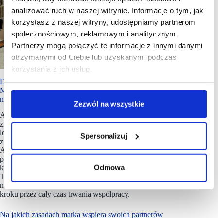
analizować ruch w naszej witrynie. Informacje o tym, jak
korzystasz z naszej witryny, udostępniamy partnerom
społecznościowym, reklamowym i analitycznym.
Partnerzy mogą połączyć te informacje z innymi danymi
otrzymanymi od Ciebie lub uzyskanymi podczas
korzystania z ich usług.
Sklep Trussardi w Kiszyniowe (Mołdawia)
Dlaczego zdecydowaliście sie na wsparcie lokalnej agencji
Majka Reihardt w ponownym wprowadzeniu Trussardi
na Polski rynek?
Zezwól na wszystkie
Agencja Majka Reinhardt wnosi przede wszystkim dogłębną
znajomość polskiego rynku oraz ekspercką wiedzę na temat
lokalnej branży modowej, a także szeroką sieć relacji
Spersonalizuj
z przedsiębiorcami i właścicielami powierzchni handlowych.
Aktywnie wspiera nas nie tylko w identyfikacji i ocenie
potencjalnych partnerów, ale również kompleksowo
Odmowa
koordynuje współpracę pomiędzy partnerem a zespołem
Trussardi w Mediolanie. Rola agencji nie kończy się
na znalezieniu partnera. Agencja wspiera partnera na każdym
kroku przez cały czas trwania współpracy.
Na jakich zasadach marka wspiera swoich partnerów