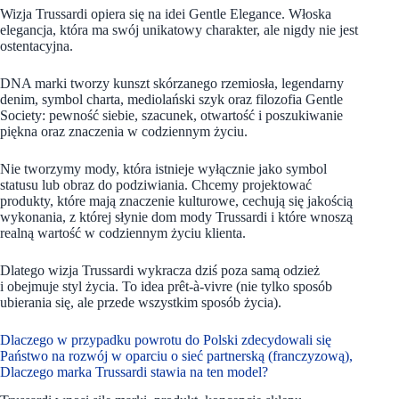
Wizja Trussardi opiera się na idei Gentle Elegance. Włoska
elegancja, która ma swój unikatowy charakter, ale nigdy nie jest
ostentacyjna.
DNA marki tworzy kunszt skórzanego rzemiosła, legendarny
denim, symbol charta, mediolański szyk oraz filozofia Gentle
Society: pewność siebie, szacunek, otwartość i poszukiwanie
piękna oraz znaczenia w codziennym życiu.
Nie tworzymy mody, która istnieje wyłącznie jako symbol
statusu lub obraz do podziwiania. Chcemy projektować
produkty, które mają znaczenie kulturowe, cechują się jakością
wykonania, z której słynie dom mody Trussardi i które wnoszą
realną wartość w codziennym życiu klienta.
Dlatego wizja Trussardi wykracza dziś poza samą odzież
i obejmuje styl życia. To idea prêt-à-vivre (nie tylko sposób
ubierania się, ale przede wszystkim sposób życia).
Dlaczego w przypadku powrotu do Polski zdecydowali się
Państwo na rozwój w oparciu o sieć partnerską (franczyzową),
Dlaczego marka Trussardi stawia na ten model?