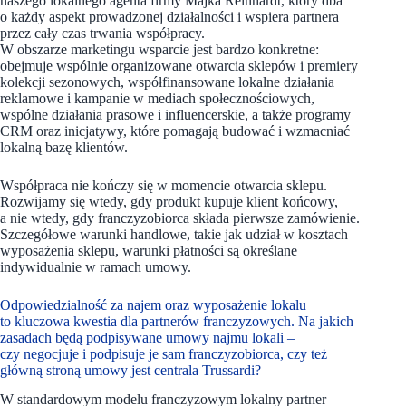
naszego lokalnego agenta firmy Majka Reinhardt, który dba
o każdy aspekt prowadzonej działalności i wspiera partnera
przez cały czas trwania współpracy.
W obszarze marketingu wsparcie jest bardzo konkretne:
obejmuje wspólnie organizowane otwarcia sklepów i premiery
kolekcji sezonowych, współfinansowane lokalne działania
reklamowe i kampanie w mediach społecznościowych,
wspólne działania prasowe i influencerskie, a także programy
CRM oraz inicjatywy, które pomagają budować i wzmacniać
lokalną bazę klientów.
Współpraca nie kończy się w momencie otwarcia sklepu.
Rozwijamy się wtedy, gdy produkt kupuje klient końcowy,
a nie wtedy, gdy franczyzobiorca składa pierwsze zamówienie.
Szczegółowe warunki handlowe, takie jak udział w kosztach
wyposażenia sklepu, warunki płatności są określane
indywidualnie w ramach umowy.
Odpowiedzialność za najem oraz wyposażenie lokalu
to kluczowa kwestia dla partnerów franczyzowych. Na jakich
zasadach będą podpisywane umowy najmu lokali –
czy negocjuje i podpisuje je sam franczyzobiorca, czy też
główną stroną umowy jest centrala Trussardi?
W standardowym modelu franczyzowym lokalny partner