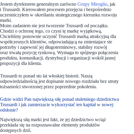
Jestem dyrektorem generalnym zarówno
Grupy Miroglio
, jak
i Trussardi. Kierowałem procesem przejęcia i bezpośrednio
uczestniczyłem w określaniu strategicznego kierunku rozwoju
marki.
Moim zadaniem nie jest tworzenie Trussardi od początku.
Chodzi o ochronę tego, co czyni tę markę wyjątkową,
Chcieliśmy ponownie uczynić Trussardi marką atrakcyjną dla
współczesnych klientów, odpowiadającą na zmieniajace sie
potrzeby i zapewnić jej długoterminowy, stabilny rozwój
oraz trwałą pozycję rynkową. Wymaga to spójnego połączenia
produktu, komunikacji, dystrybucji i organizacji wokół jasnej
propozycji dla klienta.
Trussardi to ponad sto lat włoskiej historii. Naszą
odpowiedzialnością jest dopisanie nowego rozdziału bez utraty
tożsamości stworzonej przez poprzednie pokolenia.
Gdzie widzi Pan największą siłę ponad stuletniego dziedzictwa
Trussardi i jak zamierzacie wykorzystać ten kapitał w nowej
odsłonie?
Największą siłą marki jest fakt, że jej dziedzictwo wciąż
przekłada się na rozpoznawalne elementy produktów
dostępnych dziś.