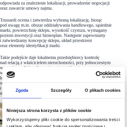
odpowiada za znalezienie lokalizacji, prowadzenie negocjacji
oraz zawarcie umowy najmu.
Trussardi ocenia i zatwierdza wybraną lokalizację, biorąc
pod uwagę m.in. obszar oddziaływania handlowego, sąsiednie
marki, powierzchnię sklepu, wysokość czynszu, wymagany
poziom inwestycji oraz biznesplan. Następnie zapewniamy
i zatwierdzamy koncepcję sklepu, układ przestrzeni
oraz elementy identyfikacji marki.
Takie podejście daje lokalnemu przedsiębiorcy kontrolę
nad relacją z właścicielem nieruchomości, przy jednoczesnym
wsparciu marki i zachowaniu autonomii partnera
w prowadzeniu lokalnego biznesu, opartego na znajomości
lokalnego rynku i doświadczeniu. To połączenie kompetencji
obu stron – siły i know-how Trussardi oraz lokalnej wiedzy
i przedsiębiorczości partnera wspieranej dodatkowo ekspertyza
Zgoda
Szczegóły
O plikach cookies
naszego lokalnego agenta, firmy Majka Reinhardt.
Niniejsza strona korzysta z plików cookie
Wykorzystujemy pliki cookie do spersonalizowania treści
i reklam, aby oferować funkcje społecznościowe i