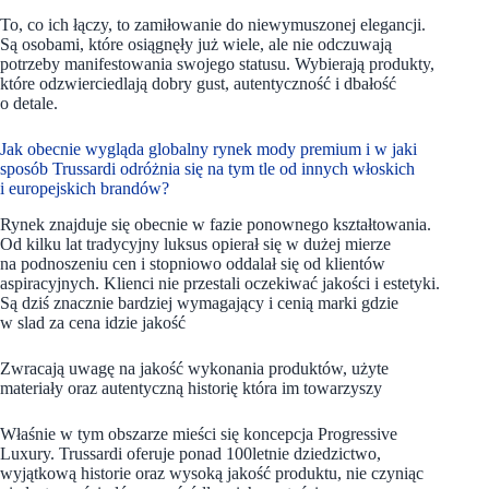
To, co ich łączy, to zamiłowanie do niewymuszonej elegancji.
Są osobami, które osiągnęły już wiele, ale nie odczuwają
potrzeby manifestowania swojego statusu. Wybierają produkty,
które odzwierciedlają dobry gust, autentyczność i dbałość
o detale.
Jak obecnie wygląda globalny rynek mody premium i w jaki
sposób Trussardi odróżnia się na tym tle od innych włoskich
i europejskich brandów?
Rynek znajduje się obecnie w fazie ponownego kształtowania.
Od kilku lat tradycyjny luksus opierał się w dużej mierze
na podnoszeniu cen i stopniowo oddalał się od klientów
aspiracyjnych. Klienci nie przestali oczekiwać jakości i estetyki.
Są dziś znacznie bardziej wymagający i cenią marki gdzie
w slad za cena idzie jakość
Zwracają uwagę na jakość wykonania produktów, użyte
materiały oraz autentyczną historię która im towarzyszy
Właśnie w tym obszarze mieści się koncepcja Progressive
Luxury. Trussardi oferuje ponad 100letnie dziedzictwo,
wyjątkową historie oraz wysoką jakość produktu, nie czyniąc