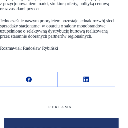
z pozycjonowaniem marki, strukturą oferty, polityką cenową
oraz zasadami przecen.
Jednocześnie naszym priorytetem pozostaje jednak rozwój sieci
sprzedaży stacjonarnej w oparciu o salony monobrandowe,
uzupełnione o selektywną dystrybucję hurtową realizowaną
przez starannie dobranych partnerów regionalnych.
Rozmawiał; Radosław Rybiński
R E K L A M A