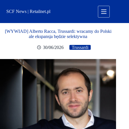
Przejdź
do
SCF News | Retailnet.pl
treści
[WYWIAD] Alberto Racca, Trussardi: wracamy do Polski
ale ekspansja będzie selektywna
30/06/2026
Trussardi