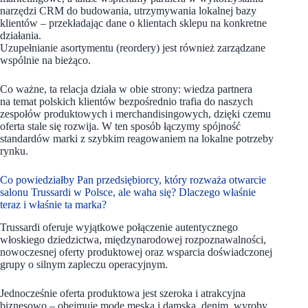
narzędzi CRM do budowania, utrzymywania lokalnej bazy
klientów – przekładając dane o klientach sklepu na konkretne
działania.
Uzupełnianie asortymentu (reordery) jest również zarządzane
wspólnie na bieżąco.
Co ważne, ta relacja działa w obie strony: wiedza partnera
na temat polskich klientów bezpośrednio trafia do naszych
zespołów produktowych i merchandisingowych, dzięki czemu
oferta stale się rozwija. W ten sposób łączymy spójność
standardów marki z szybkim reagowaniem na lokalne potrzeby
rynku.
Co powiedziałby Pan przedsiębiorcy, który rozważa otwarcie
salonu Trussardi w Polsce, ale waha się? Dlaczego właśnie
teraz i właśnie ta marka?
Trussardi oferuje wyjątkowe połączenie autentycznego
włoskiego dziedzictwa, międzynarodowej rozpoznawalności,
nowoczesnej oferty produktowej oraz wsparcia doświadczonej
grupy o silnym zapleczu operacyjnym.
Jednocześnie oferta produktowa jest szeroka i atrakcyjna
biznesowo – obejmuje modę męską i damską, denim, wyroby