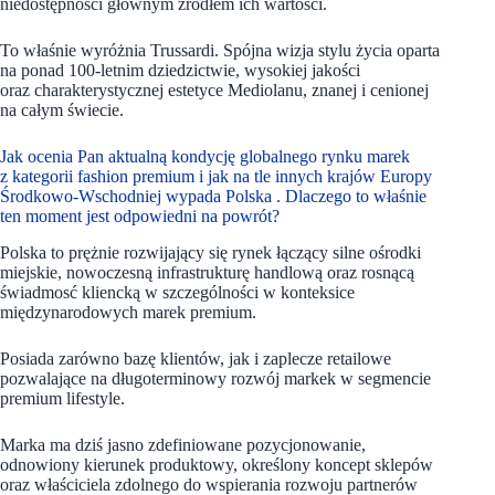
niedostępności głównym źródłem ich wartości.
To właśnie wyróżnia Trussardi. Spójna wizja stylu życia oparta
na ponad 100-letnim dziedzictwie, wysokiej jakości
oraz charakterystycznej estetyce Mediolanu, znanej i cenionej
na całym świecie.
Jak ocenia Pan aktualną kondycję globalnego rynku marek
z kategorii fashion premium i jak na tle innych krajów Europy
Środkowo-Wschodniej wypada Polska . Dlaczego to właśnie
ten moment jest odpowiedni na powrót?
Polska to prężnie rozwijający się rynek łączący silne ośrodki
miejskie, nowoczesną infrastrukturę handlową oraz rosnącą
świadmosć kliencką w szczególności w konteksice
międzynarodowych marek premium.
Posiada zarówno bazę klientów, jak i zaplecze retailowe
pozwalające na długoterminowy rozwój markek w segmencie
premium lifestyle.
Marka ma dziś jasno zdefiniowane pozycjonowanie,
odnowiony kierunek produktowy, określony koncept sklepów
oraz właściciela zdolnego do wspierania rozwoju partnerów