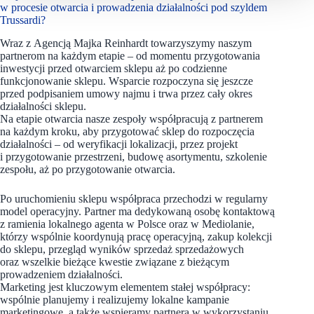
w procesie otwarcia i prowadzenia działalności pod szyldem
Trussardi?
Wraz z Agencją Majka Reinhardt towarzyszymy naszym
partnerom na każdym etapie – od momentu przygotowania
inwestycji przed otwarciem sklepu aż po codzienne
funkcjonowanie sklepu. Wsparcie rozpoczyna się jeszcze
przed podpisaniem umowy najmu i trwa przez cały okres
działalności sklepu.
Na etapie otwarcia nasze zespoły współpracują z partnerem
na każdym kroku, aby przygotować sklep do rozpoczęcia
działalności – od weryfikacji lokalizacji, przez projekt
i przygotowanie przestrzeni, budowę asortymentu, szkolenie
zespołu, aż po przygotowanie otwarcia.
Po uruchomieniu sklepu współpraca przechodzi w regularny
model operacyjny. Partner ma dedykowaną osobę kontaktową
z ramienia lokalnego agenta w Polsce oraz w Mediolanie,
którzy wspólnie koordynują pracę operacyjną, zakup kolekcji
do sklepu, przegląd wyników sprzedaż sprzedażowych
oraz wszelkie bieżące kwestie związane z bieżącym
prowadzeniem działalności.
Marketing jest kluczowym elementem stałej współpracy:
wspólnie planujemy i realizujemy lokalne kampanie
marketingowe, a także wspieramy partnera w wykorzystaniu