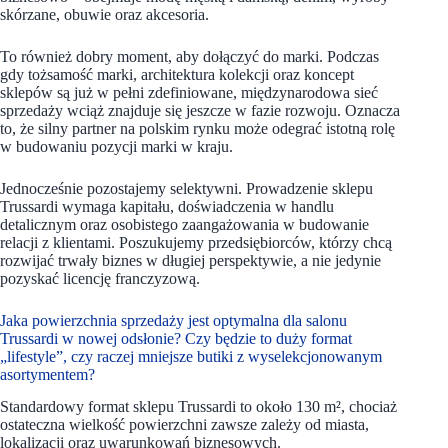
skórzane, obuwie oraz akcesoria.
To również dobry moment, aby dołączyć do marki. Podczas
gdy tożsamość marki, architektura kolekcji oraz koncept
sklepów są już w pełni zdefiniowane, międzynarodowa sieć
sprzedaży wciąż znajduje się jeszcze w fazie rozwoju. Oznacza
to, że silny partner na polskim rynku może odegrać istotną rolę
w budowaniu pozycji marki w kraju.
Jednocześnie pozostajemy selektywni. Prowadzenie sklepu
Trussardi wymaga kapitału, doświadczenia w handlu
detalicznym oraz osobistego zaangażowania w budowanie
relacji z klientami. Poszukujemy przedsiębiorców, którzy chcą
rozwijać trwały biznes w długiej perspektywie, a nie jedynie
pozyskać licencję franczyzową.
Jaka powierzchnia sprzedaży jest optymalna dla salonu
Trussardi w nowej odsłonie? Czy będzie to duży format
„lifestyle”, czy raczej mniejsze butiki z wyselekcjonowanym
asortymentem?
Standardowy format sklepu Trussardi to około 130 m², chociaż
ostateczna wielkość powierzchni zawsze zależy od miasta,
lokalizacji oraz uwarunkowań biznesowych.