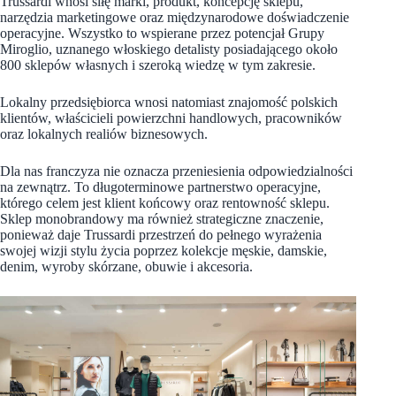
Trussardi wnosi siłę marki, produkt, koncepcję sklepu,
narzędzia marketingowe oraz międzynarodowe doświadczenie
operacyjne. Wszystko to wspierane przez potencjał Grupy
Miroglio, uznanego włoskiego detalisty posiadającego około
800 sklepów własnych i szeroką wiedzę w tym zakresie.
Lokalny przedsiębiorca wnosi natomiast znajomość polskich
klientów, właścicieli powierzchni handlowych, pracowników
oraz lokalnych realiów biznesowych.
Dla nas franczyza nie oznacza przeniesienia odpowiedzialności
na zewnątrz. To długoterminowe partnerstwo operacyjne,
którego celem jest klient końcowy oraz rentowność sklepu.
Sklep monobrandowy ma również strategiczne znaczenie,
ponieważ daje Trussardi przestrzeń do pełnego wyrażenia
swojej wizji stylu życia poprzez kolekcje męskie, damskie,
denim, wyroby skórzane, obuwie i akcesoria.