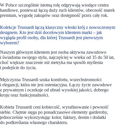
W Polsce szczególnie istotną rolę odgrywają wiodące centra
handlowe, ponieważ łączą duży ruch klientów, obecność marek
premium, wygodę zakupów oraz dostępność przez cały rok.
Kolekcje Trussardi łączą klasyczny włoski krój z nowoczesnym
designem. Kto jest dziś docelowym klientem marki – jak
wygląda profil osoby, dla której Trussardi jest pierwszym
wyborem?
Naszym głównym klientem jest osoba aktywna zawodowo
i świadoma swojego stylu, najczęściej w wieku od 35 do 50 lat,
choć większe znaczenie niż metryka ma sposób myślenia
i podejście do życia.
Mężczyzna Trussardi szuka komfortu, wszechstronności
i elegancji, która nie jest ostentacyjna. Łączy życie zawodowe
z prywatnym i oczekuje od ubrań wysokiej jakości, dobrego
kroju oraz funkcjonalności.
Kobieta Trussardi ceni kobiecość, wyrafinowanie i pewność
siebie. Chętnie sięga po ponadczasowe elementy garderoby,
jednocześnie wykorzystując kolor, faktury, denim i dodatki
do podkreślania własnego charakteru.