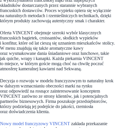
z wykorzystaniem francuskiej mąki oraz najlepszych
składników dostarczanych przez starannie wybranych
francuskich dostawców. Proces wypieku opiera się wyłącznie
na naturalnych metodach i rzemieślniczych technikach, dzięki
którym produkty zachowują autentyczny smak i charakter.
Oferta VINCENT obejmuje szeroki wybór klasycznych
francuskich bagietek, croissantów, słodkich wypieków
i konfitur, które od lat cieszą się uznaniem mieszkańców stolicy.
W menu znajdują się także aromatyczne kawy
oraz wysmakowane dania śniadaniowe oraz lunchowe, takie
jak quiche, wrapy i kanapki. Każda piekarnia VINCENT
to miejsce, w którym goście mogą choć na chwilę poczuć
atmosferę kameralnej kawiarni nad Sekwaną.
Decyzja o rozwoju w modelu franczyzowym to naturalny krok
w dalszym wzmacnianiu obecności marki na rynku
oraz odpowiedź na rosnące zainteresowanie konceptem
VINCENT zarówno ze strony klientów, jak i potencjalnych
partnerów biznesowych. Firma poszukuje przedsiębiorców,
którzy podzielają jej podejście do jakości, rzemiosła
oraz doświadczenia klienta.
Nowy model franczyzowy VINCENT
zakłada przekazanie