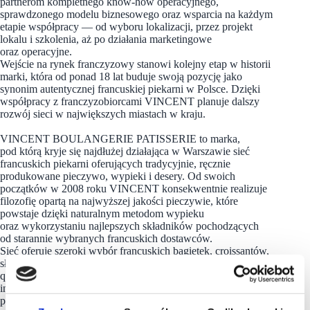
partnerom kompletnego know-how operacyjnego,
sprawdzonego modelu biznesowego oraz wsparcia na każdym
etapie współpracy — od wyboru lokalizacji, przez projekt
lokalu i szkolenia, aż po działania marketingowe
oraz operacyjne.
Wejście na rynek franczyzowy stanowi kolejny etap w historii
marki, która od ponad 18 lat buduje swoją pozycję jako
synonim autentycznej francuskiej piekarni w Polsce. Dzięki
współpracy z franczyzobiorcami VINCENT planuje dalszy
rozwój sieci w największych miastach w kraju.
VINCENT BOULANGERIE PATISSERIE to marka,
pod którą kryje się najdłużej działająca w Warszawie sieć
francuskich piekarni oferujących tradycyjnie, ręcznie
produkowane pieczywo, wypieki i desery. Od swoich
początków w 2008 roku VINCENT konsekwentnie realizuje
filozofię opartą na najwyższej jakości pieczywie, które
powstaje dzięki naturalnym metodom wypieku
oraz wykorzystaniu najlepszych składników pochodzących
od starannie wybranych francuskich dostawców.
Sieć oferuje szeroki wybór francuskich bagietek, croissantów,
słodkich wypieków i kaw, a także dania lunchowe, takie jak
quiche, wrapy i kanapki. Każdy lokal VINCENT to przestrzeń
inspirowana francuską kulturą kulinarną, w której goście mogą
poczuć atmosferę kameralnej
piekarni i kawiarni
nad Sekwaną.