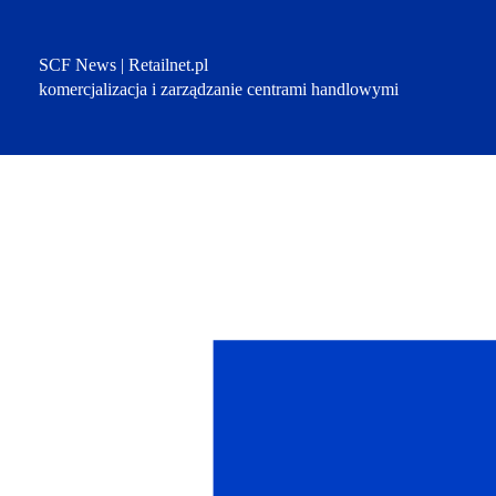
Przejdź
do
treści
SCF News | Retailnet.pl
komercjalizacja i zarządzanie centrami handlowymi