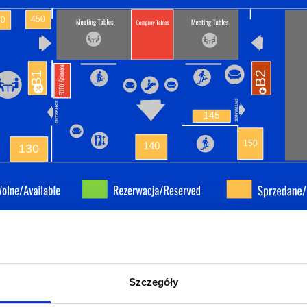
450
30
B2
B1
145
150
140
130
Szczegóły