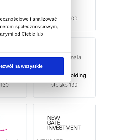
ynowe.pl
EPP
 430
stoisko 100
ołecznościowe i analizować
artnerom społecznościowym,
anymi od Ciebie lub
ezwól na wszystkie
opment
Karuzela Holding
 130
stoisko 130