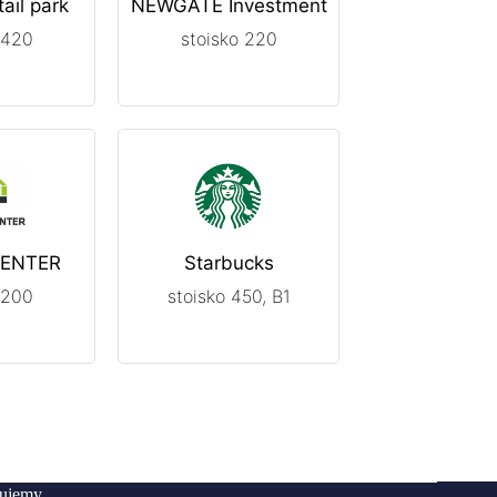
ail park
NEWGATE Investment
 420
stoisko 220
CENTER
Starbucks
 200
stoisko 450, B1
zujemy