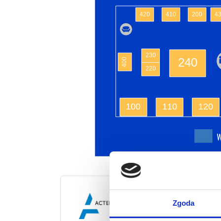
420
410
200
4
230
240
400
220
100
110
120
Zgoda