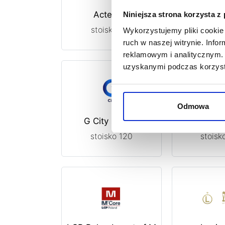
Acteeum
AmR
Niniejsza strona korzysta z
stoisko 150
stois
Wykorzystujemy pliki cookie 
ruch w naszej witrynie. Inf
reklamowym i analitycznym. 
uzyskanymi podczas korzysta
Odmowa
G City Europe
GPEC
stoisko 120
stoisk