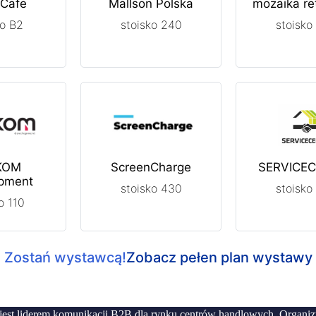
 Cafe
Mallson Polska
mozaika ret
ko B2
stoisko 240
stoisko
KOM
ScreenCharge
SERVICE
pment
stoisko 430
stoisko
o 110
Zostań wystawcą!
Zobacz pełen plan wystawy
jest liderem komunikacji B2B dla rynku centrów handlowych. Organi