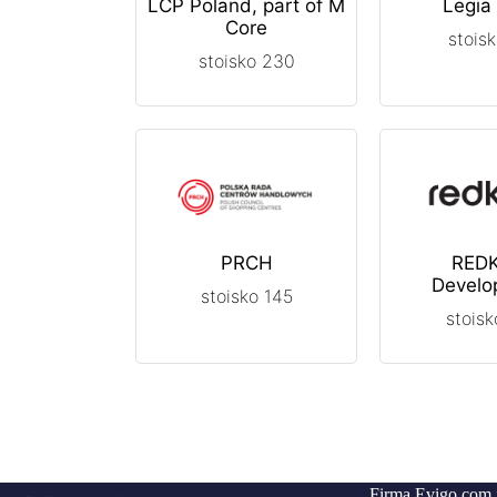
LCP Poland, part of M
Legia
Core
stois
stoisko 230
PRCH
RED
Develo
stoisko 145
stoisk
Firma Evigo.com 