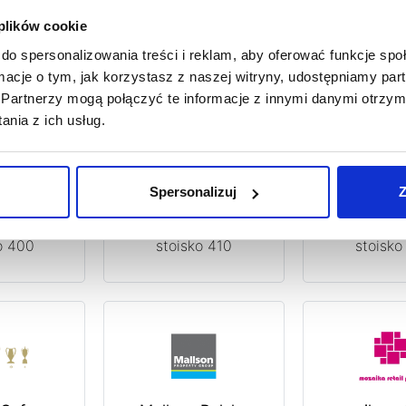
est
Apcoa
EkranyWitr
 plików cookie
ko B1
stoisko 140
stoisko
do spersonalizowania treści i reklam, aby oferować funkcje sp
ormacje o tym, jak korzystasz z naszej witryny, udostępniamy p
Partnerzy mogą połączyć te informacje z innymi danymi otrzym
nia z ich usług.
Spersonalizuj
Z
 FM
Grupa Muszkieterów
JB Devel
o 400
stoisko 410
stoisko