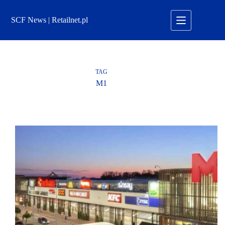
Przejdź
do
SCF News | Retailnet.pl
treści
TAG
M1