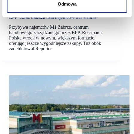
Odmowa
06/05/2025
EPP
M1
EPP: coraz dłuższa lista najemców M1 Zabrze
Przybywa najemców M1 Zabrze, centrum
handlowego zarządzanego przez EPP. Rossmann
Polska wrócił w nowym, większym formacie,
oferując jeszcze wygodniejsze zakupy. Tuż obok
zadebiutował Reporter.