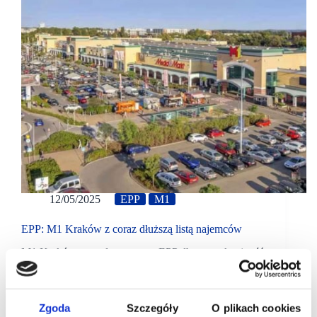
12/05/2025
EPP
M1
EPP: M1 Kraków z coraz dłuższą listą najemców
M1 Kraków zarządzane przez EPP dba o atrakcyjność
oferty. Oferta gastronomiczna wzbogaciła się o lokal
sieci McDonald's, który powrócił po modernizacji. Do
grona najemców dołączyła marka Maxi Zoo.
Zgoda
Szczegóły
O plikach cookies