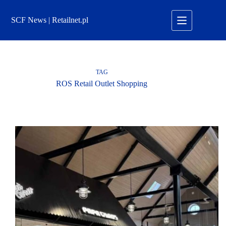
Przejdź
do
SCF News | Retailnet.pl
treści
TAG
ROS Retail Outlet Shopping