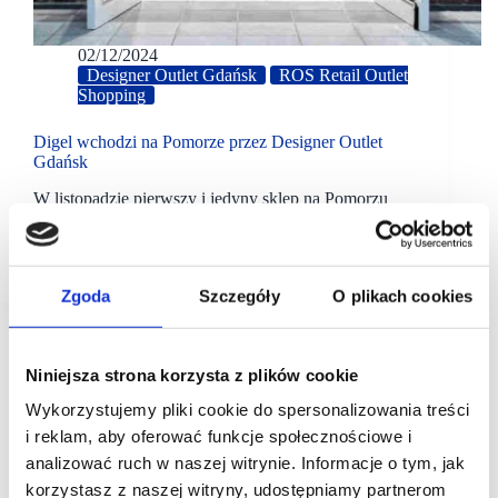
02/12/2024
Designer Outlet Gdańsk
ROS Retail Outlet
Shopping
Digel wchodzi na Pomorze przez Designer Outlet
Gdańsk
W listopadzie pierwszy i jedyny sklep na Pomorzu
marki DIGEL został otwarty w Designer Outlet
Gdańsk. Marka zajęła lokal o powierzchni 170
metrów kwadratowych.
Zgoda
Szczegóły
O plikach cookies
Niniejsza strona korzysta z plików cookie
Wykorzystujemy pliki cookie do spersonalizowania treści
i reklam, aby oferować funkcje społecznościowe i
analizować ruch w naszej witrynie. Informacje o tym, jak
korzystasz z naszej witryny, udostępniamy partnerom