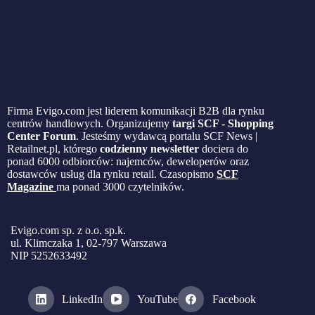
Firma Evigo.com jest liderem komunikacji B2B dla rynku
centrów handlowych. Organizujemy
targi SCF - Shopping
Center Forum
. Jesteśmy wydawcą portalu SCF News |
Retailnet.pl, którego
codzienny newsletter
dociera do
ponad 6000 odbiorców: najemców, deweloperów oraz
dostawców usług dla rynku retail. Czasopismo
SCF
Magazine
ma ponad 3000 czytelników.
Evigo.com sp. z o.o. sp.k.
ul. Klimczaka 1, 02-797 Warszawa
NIP 5252633492
LinkedIn
YouTube
Facebook