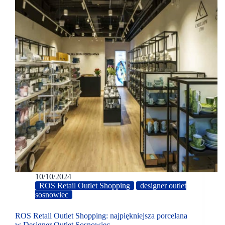
10/10/2024
ROS Retail Outlet Shopping
designer outlet
sosnowiec
ROS Retail Outlet Shopping: najpiękniejsza porcelana
w Designer Outlet Sosnowiec