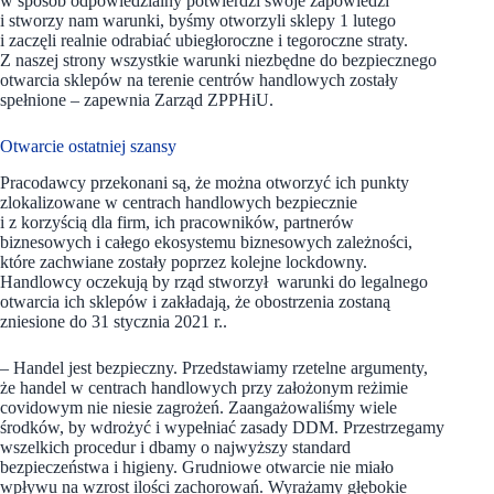
w sposób odpowiedzialny potwierdzi swoje zapowiedzi
i stworzy nam warunki, byśmy otworzyli sklepy 1 lutego
i zaczęli realnie odrabiać ubiegłoroczne i tegoroczne straty.
Z naszej strony wszystkie warunki niezbędne do bezpiecznego
otwarcia sklepów na terenie centrów handlowych zostały
spełnione – zapewnia Zarząd ZPPHiU.
Otwarcie ostatniej szansy
Pracodawcy przekonani są, że można otworzyć ich punkty
zlokalizowane w centrach handlowych bezpiecznie
i z korzyścią dla firm, ich pracowników, partnerów
biznesowych i całego ekosystemu biznesowych zależności,
które zachwiane zostały poprzez kolejne lockdowny.
Handlowcy oczekują by rząd stworzył warunki do legalnego
otwarcia ich sklepów i zakładają, że obostrzenia zostaną
zniesione do 31 stycznia 2021 r..
– Handel jest bezpieczny. Przedstawiamy rzetelne argumenty,
że handel w centrach handlowych przy założonym reżimie
covidowym nie niesie zagrożeń. Zaangażowaliśmy wiele
środków, by wdrożyć i wypełniać zasady DDM. Przestrzegamy
wszelkich procedur i dbamy o najwyższy standard
bezpieczeństwa i higieny. Grudniowe otwarcie nie miało
wpływu na wzrost ilości zachorowań. Wyrażamy głębokie