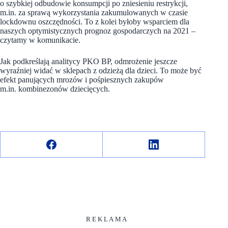
o szybkiej odbudowie konsumpcji po zniesieniu restrykcji,
m.in. za sprawą wykorzystania zakumulowanych w czasie
lockdownu oszczędności. To z kolei byłoby wsparciem dla
naszych optymistycznych prognoz gospodarczych na 2021 –
czytamy w komunikacie.
Jak podkreślają analitycy PKO BP, odmrożenie jeszcze
wyraźniej widać w sklepach z odzieżą dla dzieci. To może być
efekt panujących mrozów i pośpiesznych zakupów
m.in. kombinezonów dziecięcych.
R E K L A M A