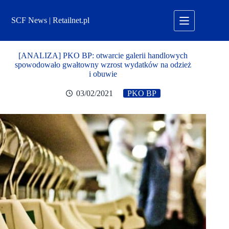
Przejdź
do
SCF News | Retailnet.pl
treści
[ANALIZA] PKO BP: otwarcie galerii handlowych
spowodowało gwałtowny wzrost wydatków na odzież
i obuwie
03/02/2021
PKO BP