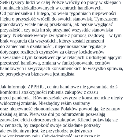
Setki tysięcy ludzi w całej Polsce wróciły do pracy w sklepach
i punktach zlokalizowanych w centrach handlowych.
Od poniedziałku 1 lutego, po wielu tygodniach niepewności
i lęku o przyszłość wrócili do swoich stanowisk. Tymczasem
pracodawcy wcale nie są przekonani, jak będzie wyglądać
przyszłość i czy uda im się utrzymać wszystkie stanowiska
pracy. Niekonsekwencje związane z pomocą rządową – w tym
brak wsparcia dla wszystkich, którzy zostali zmuszeni
do zaniechania działalności, niejednoznaczne regulacje
dotyczące rozliczeń czynszów za okresy lockdownów
i związane z tym konsekwencje w relacjach z udostępniającymi
przestrzeń handlową, zmiana w funkcjonowaniu centrów
handlowych i zwyczajach konsumenckich to wszystko sprawia,
że perspektywa biznesowa jest mglista.
Jak informuje ZPPHiU, centra handlowe nie gwarantują dziś
komfortu i atrakcyjności robienia zakupów z czasu
przed pandemią. Równocześnie zwyczaje konsumenckie uległy
widocznej zmianie. Niezbędny reżim sanitarny
oraz niepewność ekonomiczna Polaków powodują, że zakupy
dzisiaj są inne. Pierwsze dni po odmrożeniu pozwalają
zauważyć efekt odroczonych zakupów. Klienci pojawiają się
w centrach, by zaspokoić swoje odkładane potrzeby
ale ewidentnym jest, że przychodzą pojedynczo
i w konkretnym celu. Odwiedzalność jest niższa niż