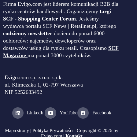
Firma Evigo.com jest liderem komunikacji B2B dla
rynku centrów handlowych. Organizujemy
targi
SCF - Shopping Center Forum
. Jesteśmy
wydawcą portalu SCF News | Retailnet.pl, którego
codzienny newsletter
dociera do ponad 6000
odbiorców: najemców, deweloperów oraz
dostawców usług dla rynku retail. Czasopismo
SCF
Magazine
ma ponad 3000 czytelników.
Evigo.com sp. z o.o. sp.k.
ul. Klimczaka 1, 02-797 Warszawa
NIP 5252633492
LinkedIn
YouTube
Facebook
Mapa strony
|
Polityka Prywatności
| Copyright © 2026 by
Evigo.com |
Kontakt