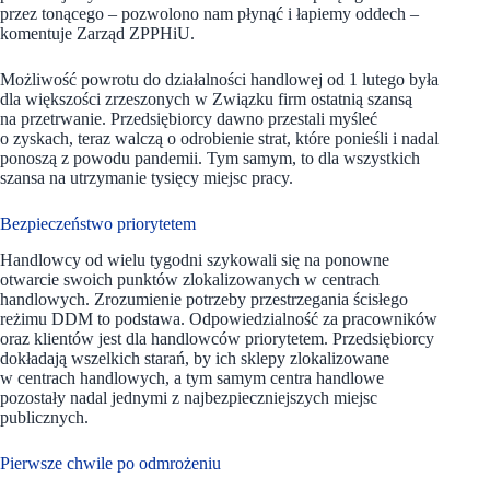
przez tonącego – pozwolono nam płynąć i łapiemy oddech –
komentuje Zarząd ZPPHiU.
Możliwość powrotu do działalności handlowej od 1 lutego była
dla większości zrzeszonych w Związku firm ostatnią szansą
na przetrwanie. Przedsiębiorcy dawno przestali myśleć
o zyskach, teraz walczą o odrobienie strat, które ponieśli i nadal
ponoszą z powodu pandemii. Tym samym, to dla wszystkich
szansa na utrzymanie tysięcy miejsc pracy.
Bezpieczeństwo priorytetem
Handlowcy od wielu tygodni szykowali się na ponowne
otwarcie swoich punktów zlokalizowanych w centrach
handlowych. Zrozumienie potrzeby przestrzegania ścisłego
reżimu DDM to podstawa. Odpowiedzialność za pracowników
oraz klientów jest dla handlowców priorytetem. Przedsiębiorcy
dokładają wszelkich starań, by ich sklepy zlokalizowane
w centrach handlowych, a tym samym centra handlowe
pozostały nadal jednymi z najbezpieczniejszych miejsc
publicznych.
Pierwsze chwile po odmrożeniu