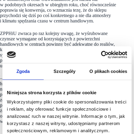
w podobnych okresach w ubiegłym roku, choć równocześnie
poprawia się konwersja, co wzmacnia tezę, że do sklepu
przychodzi się dziś po coś konkretnego a nie dla atmosfery
i klimatu spędzania czasu w centrum handlowym.
ZPPHiU zwraca po raz kolejny uwagę, że wyśrubowane
czynsze wymagane od korzystających z powierzchni
handlowych w centrach powinny być adekwatne do realiów,
które nastały w wyniku pandemii. Temat negocjacji i regulacji
systemowych w tym zakresie jest teraz palący dla
pracodawców z sektora nadal głęboko zagrożonego
upadłościami, a tym samym zwolnieniami.
Zgoda
Szczegóły
O plikach cookies
– Przyglądamy się bacznie, co dzieje się po otwarciu centrów
handlowych. Staramy się być optymistyczni, ale sytuacja
nie wygląda dobrze. Centra nie są otwarte kompletnie –
Niniejsza strona korzysta z plików cookie
pozbawione części gastronomicznej i rozrywkowej odbiegają
zdecydowanie od tego, do czego przyzwyczailiśmy się
Wykorzystujemy pliki cookie do spersonalizowania treści
przez lata poprzedzające pandemię. Potrzebujemy czasu,
i reklam, aby oferować funkcje społecznościowe i
żeby odpracowywać gigantyczne straty a czynsze stanowią
obciążenie, z którym nie możemy się pogodzić w takim
analizować ruch w naszej witrynie. Informacje o tym, jak
wymiarze, jak obecnie – deklaruje Zarząd ZPPHiU.
korzystasz z naszej witryny, udostępniamy partnerom
społecznościowym, reklamowym i analitycznym.